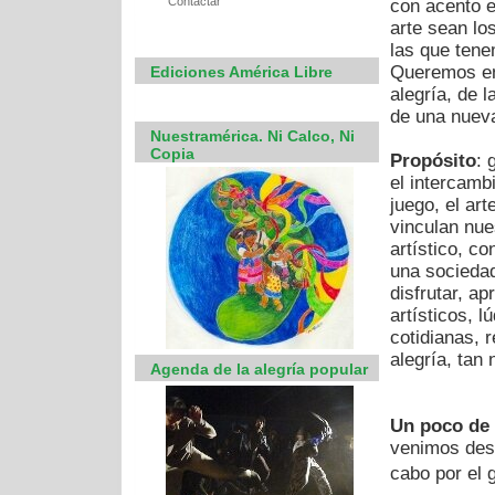
Contactar
con acento e
arte sean lo
las que tene
Queremos enc
Ediciones América Libre
alegría, de l
de una nueva 
Nuestramérica. Ni Calco, Ni
Copia
Propósito
: 
el intercamb
juego, el art
vinculan nues
artístico, co
una sociedad
disfrutar, a
artísticos, l
cotidianas, 
alegría, tan
Agenda de la alegría popular
Un poco de 
venimos desar
cabo por el g