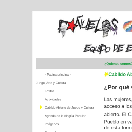
¿Quienes somos
Cabildo Ab
- Pagina principal -
Juego, Arte y Cultura
¿Por qué 
Textos
Las mujeres,
Actividades
acceso a los
Cabildo Abierto de Juego y Cultura
abierto. El 
Agenda de la Alegría Popular
Pueblo en va
Imágenes
de esta form