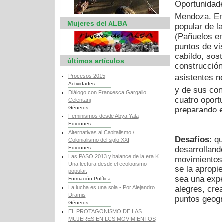
Oportunidade
Mendoza. En 
Mujeres del ALBA
popular de l
(Pañuelos en
puntos de vi
cabildo, sos
últimos artículos
construcción
Procesos 2015
asistentes no
Actividades
y de sus con
Diálogo con Francesca Gargallo
cuatro oport
Celentani
Géneros
preparando e
Feminismos desde Abya Yala
Ediciones
Alternativas al Capitalismo /
Desafíos
:
qu
Colonialismo del siglo XXI
Ediciones
desarrolland
Las PASO 2013 y balance de la era K.
movimientos 
Una lectura desde el ecologismo
se la apropie
popular.
sea una expe
Formación Política
La lucha es una sola - Por Alejandro
alegres, cre
Dramis
puntos geogr
Géneros
EL PROTAGONISMO DE LAS
MUJERES EN LOS MOVIMIENTOS