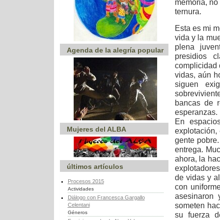
memoria, no 
ternura.
Esta es mi m
vida y la mu
plena juven
Agenda de la alegría popular
presidios 
complicidad 
vidas, aún h
siguen exi
sobrevivien
bancas de r
esperanzas. 
En espacios
Mujeres del ALBA
explotación,
gente pobre
entrega. Muc
ahora, la hac
últimos artículos
explotadores
de vidas y a
Procesos 2015
con uniforme
Actividades
asesinaron 
Diálogo con Francesca Gargallo
someten hac
Celentani
Géneros
su fuerza d