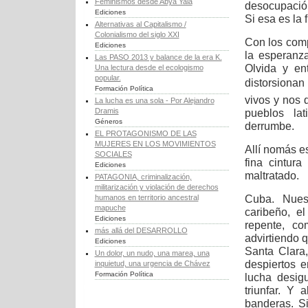
Feminismos desde Abya Yala
desocupación
Ediciones
Si esa es la f
Alternativas al Capitalismo /
Colonialismo del siglo XXI
Con los comp
Ediciones
la esperanza
Las PASO 2013 y balance de la era K.
Olvida y en
Una lectura desde el ecologismo
popular.
distorsionan
Formación Política
vivos y nos 
La lucha es una sola - Por Alejandro
Dramis
pueblos lat
Géneros
derrumbe.
EL PROTAGONISMO DE LAS
MUJERES EN LOS MOVIMIENTOS
Allí nomás es
SOCIALES
fina cintura
Ediciones
maltratado.
PATAGONIA, criminalización,
militarización y violación de derechos
Cuba. Nues
humanos en territorio ancestral
mapuche
caribeño, 
Ediciones
repente, c
más allá del DESARROLLO
advirtiendo 
Ediciones
Santa Clara
Un dolor, un nudo, una marea, una
despiertos 
inquietud, una urgencia de Chávez
Formación Política
lucha desig
triunfar. Y 
banderas. Si