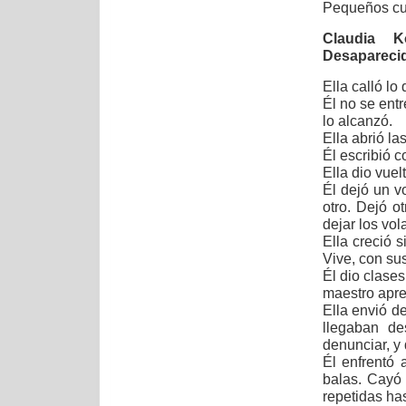
Pequeños cue
Claudia K
Desapareci
Ella calló lo
Él no se ent
lo alcanzó.
Ella abrió la
Él escribió c
Ella dio vuel
Él dejó un vo
otro. Dejó o
dejar los vol
Ella creció 
Vive, con su
Él dio clases
maestro apren
Ella envió d
llegaban de
denunciar, y 
Él enfrentó
balas. Cayó
repetidas has