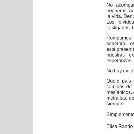
No acompañ
hogueras. A
la vida. Den
Los olvido
castigados. 
Rompamos lo
soberbia. L
está present
nuestras e
esperanzas, 
No hay muert
Que el país m
caminos de l
mesiánicos. 
metrallas, 
siempre.
Simplemente, 
Elisa Rando -