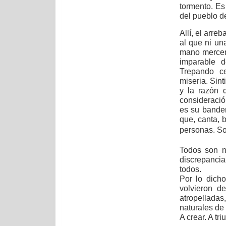
tormento. Es
del pueblo d
Allí, el arre
al que ni un
mano mercen
imparable d
Trepando ce
miseria. Sint
y la razón d
consideració
es su bander
que, canta, 
personas. Son
Todos son n
discrepancia
todos.
Por lo dich
volvieron de
atropelladas
naturales de
A crear. A triu