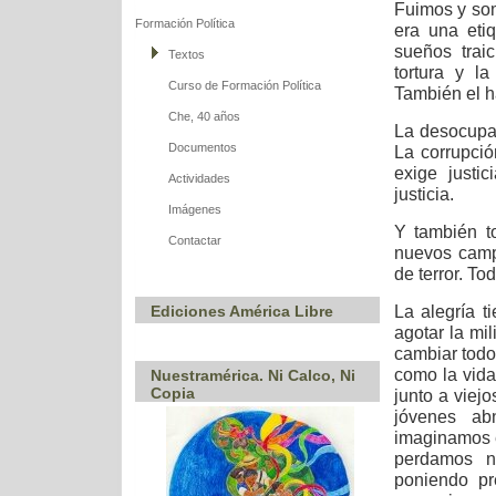
Fuimos y som
Formación Política
era una etiq
sueños trai
Textos
tortura y l
Curso de Formación Política
También el ha
Che, 40 años
La desocupac
Documentos
La corrupció
exige justi
Actividades
justicia.
Imágenes
Y también t
Contactar
nuevos camp
de terror. To
La alegría t
Ediciones América Libre
agotar la mi
cambiar tod
como la vida
Nuestramérica. Ni Calco, Ni
Copia
junto a viej
jóvenes ab
imaginamos 
perdamos no
poniendo pre