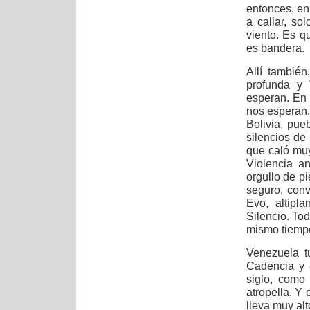
entonces, e
a callar, so
viento. Es q
es bandera.
Allí también
profunda y 
esperan. En 
nos esperan.
Bolivia, pue
silencios de
que caló mu
Violencia an
orgullo de pi
seguro, conv
Evo, altipl
Silencio. To
mismo tiemp
Venezuela t
Cadencia y 
siglo, como
atropella. Y 
lleva muy alt