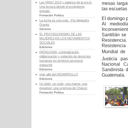
Las PASO 2013 y balance de la era K.
mesas larga
Una lectura desde el ecologismo
las escuela
popular.
Formación Política
El domingo p
La lucha es una sola - Por Alejandro
Al mediodí
Dramis
Inconvenien
Géneros
Santillán se
EL PROTAGONISMO DE LAS
MUJERES EN LOS MOVIMIENTOS
Resistencia
SOCIALES
Resistencia
Ediciones
Mundial de 
PATAGONIA, criminalización,
militarización y violación de derechos
Justicia p
humanos en territorio ancestral
Nacional C
mapuche
Sandinista 
Ediciones
Guatemala.
más allá del DESARROLLO
Ediciones
Un dolor, un nudo, una marea, una
inquietud, una urgencia de Chávez
Formación Política