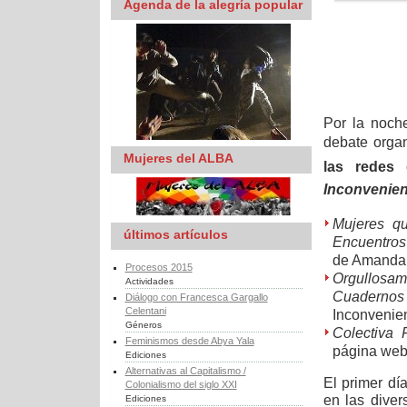
Agenda de la alegría popular
Por la noch
debate orga
Mujeres del ALBA
las redes d
Inconvenien
Mujeres qu
últimos artículos
Encuentros
de Amanda 
Procesos 2015
Orgullosa
Actividades
Cuadernos
Diálogo con Francesca Gargallo
Celentani
Inconvenien
Géneros
Colectiva 
Feminismos desde Abya Yala
página web
Ediciones
Alternativas al Capitalismo /
El primer dí
Colonialismo del siglo XXI
en las diver
Ediciones