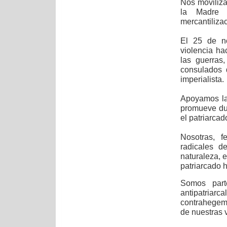
Nos moviliz
la Madre T
mercantilizac
El 25 de no
violencia ha
las guerras
consulados 
imperialista.
Apoyamos la
promueve dur
el patriarcad
Nosotras, f
radicales d
naturaleza, e
patriarcado h
Somos part
antipatria
contrahegem
de nuestras 