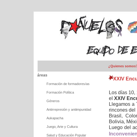
¿Quienes somos
áreas
XXIV Encu
Formación de formadores/as
Los días 10,
Formación Política
el
XXIV Encu
Géneros
Llegamos a 
rincones del
Antirrepresión y antiimpunidad
Brasil, Col
Aukapacha
Bolivia, Méxi
Luego del ac
Juego, Arte y Cultura
Inconvenient
Salud y Educación Popular