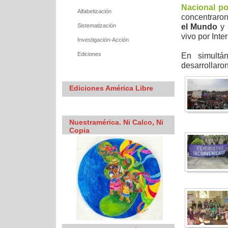
Nacional po
Alfabetización
concentraron
el Mundo
y 
Sistematización
vivo por Inte
Investigación-Acción
Ediciones
En simultá
desarrollaron
Ediciones América Libre
Nuestramérica. Ni Calco, Ni
Copia