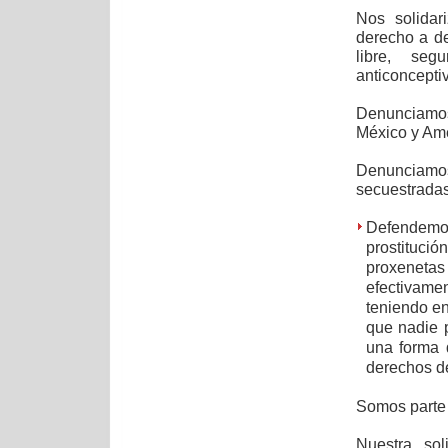
Nos solidar
derecho a de
libre, seg
anticonceptiv
Denunciamos
México y Amé
Denunciam
secuestradas 
Defendemos
prostitució
proxenetas
efectivame
teniendo e
que nadie p
una forma 
derechos d
Somos parte
Nuestra sol