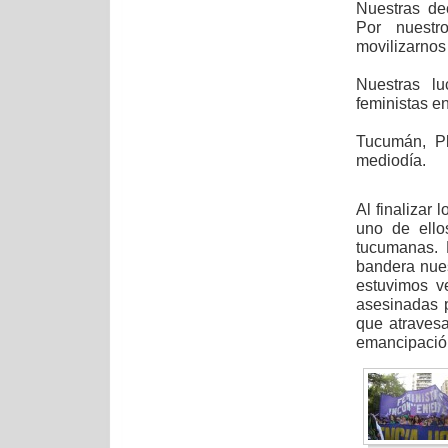
Nuestras de
Por nuestr
movilizarnos
Nuestras l
feministas e
Tucumán, P
mediodía.
Al finalizar 
uno de ello
tucumanas.
bandera nues
estuvimos v
asesinadas p
que atravesa
emancipación