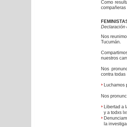
Como resulta
compañeras l
FEMINIST
Declaración
Nos reunimos
Tucumán.
Compartimos
nuestros cam
Nos pronunc
contra todas 
Luchamos po
Nos pronunci
Libertad a 
y a todxs l
Denunciamo
la investiga