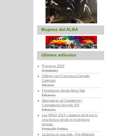
Mujeres del ALBA
últimos artículos
Procesos 2015
Actividades
Diálogo con Francesca Gargallo
Celentani
Géneros
Feminismos desde Abya Yala
Ediciones
Alternativas al Capitalismo /
Colonialismo del siglo XXI
Ediciones
Las PASO 2013 y balance de la era K.
Una lectura desde el ecologismo
popular.
Formación Política
La lucha es una sola - Por Alejandro