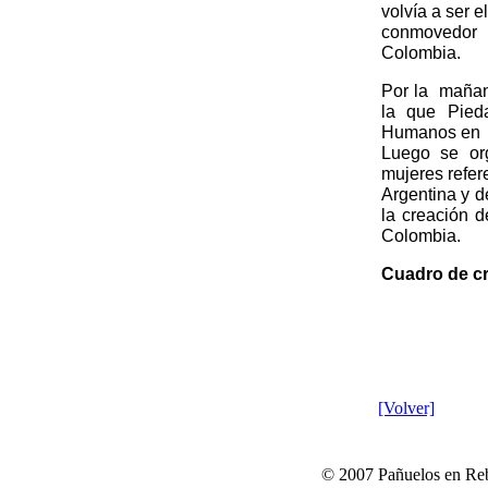
volvía a ser 
conmovedor 
Colombia.
Por la mañan
la que Pied
Humanos en 
Luego se or
mujeres refer
Argentina y d
la creación 
Colombia.
Cuadro de c
[Volver]
© 2007 Pañuelos en Reb