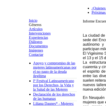
¿Quienes
Próximas 
Inicio
Informe Encuen
Géneros
Artículos
Intervenciones
La ciudad de
Experiencias
sede del Encu
Diálogos
autónomo y 
Documentos
participan mi
Imágenes
El Vigésimo 
Contactar
el 13 y el 15
La estructu
Apoyo y compromiso de las
cuarenta y ci
mujeres latinoamericanas por
el espirito d
el no pago de la deuda
entre las div
ilegítima
suelen reiter
Iº Festival Latinoamericano
nuevos taller
por los Derechos, la Vida y
nueva edición
la Salud de las Mujeres
Declaración de los derechos
En Neuquén s
de las humanas
mujeres que 
Liliana Daunes* - Mujeres: