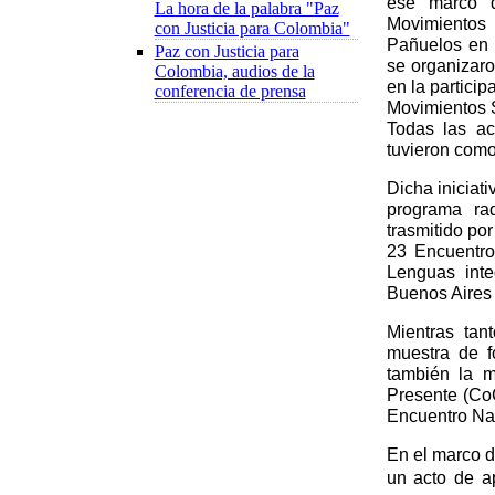
ese marco d
La hora de la palabra "Paz
Movimientos
con Justicia para Colombia"
Pañuelos en 
Paz con Justicia para
se organizaro
Colombia, audios de la
en la partici
conferencia de prensa
Movimientos 
Todas las ac
tuvieron como
Dicha iniciat
programa ra
trasmitido po
23 Encuentro
Lenguas inte
Buenos Aires
Mientras tan
muestra de f
también la m
Presente (CoC
Encuentro Na
En el marco d
un acto de ap