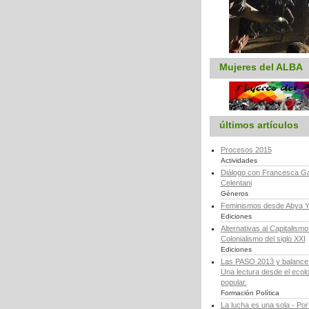
Mujeres del ALBA
últimos artículos
Procesos 2015
Actividades
Diálogo con Francesca Ga
Celentani
Géneros
Feminismos desde Abya Y
Ediciones
Alternativas al Capitalismo 
Colonialismo del siglo XXI
Ediciones
Las PASO 2013 y balance d
Una lectura desde el ecol
popular.
Formación Política
La lucha es una sola - Por