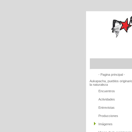
- Pagina principal -
Aukapacha, pueblos originari
la naturaleza
Encuentros
Actividades
Entrevistas
Producciones
Imágenes