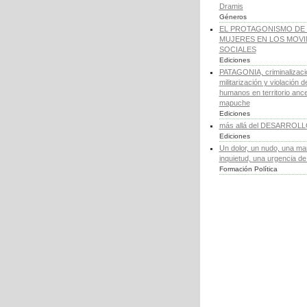
Dramis
Géneros
EL PROTAGONISMO DE 
MUJERES EN LOS MOV
SOCIALES
Ediciones
PATAGONIA, criminalizaci
militarización y violación 
humanos en territorio ance
mapuche
Ediciones
más allá del DESARROL
Ediciones
Un dolor, un nudo, una ma
inquietud, una urgencia d
Formación Política