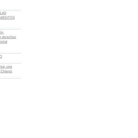
LAS
IMIENTOS
ón,
de derechos
stral
LO
rea, una
e Chávez