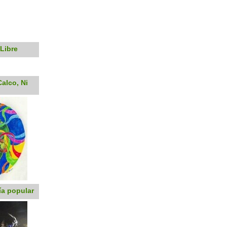
Libre
alco, Ni
ía popular