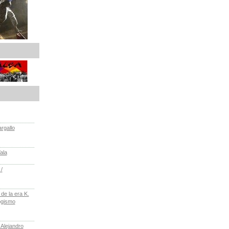
rgallo
ala
/
e la era K.
ogismo
 Alejandro