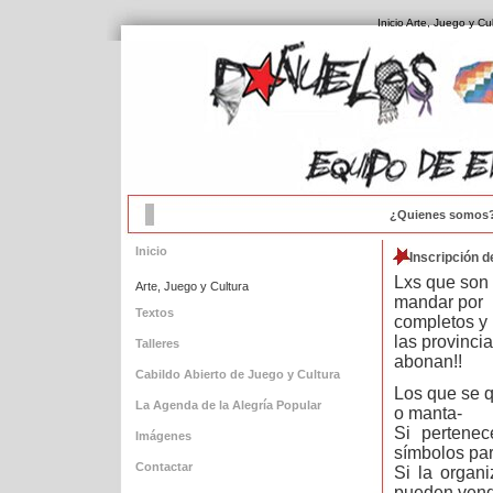
Inicio
Arte, Juego y Cul
¿Quienes somos
Inicio
Inscripción d
Lxs que son 
Arte, Juego y Cultura
mandar por 
Textos
completos y 
las provinci
Talleres
abonan!!
Cabildo Abierto de Juego y Cultura
Los que se qu
La Agenda de la Alegría Popular
o manta-
Si pertenec
Imágenes
símbolos par
Contactar
Si la organi
pueden vende