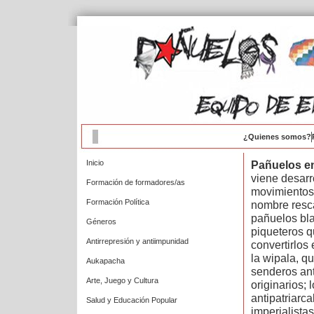
¿Quienes somos?
Inicio
Pañuelos en
viene desarr
Formación de formadores/as
movimientos 
Formación Política
nombre resca
pañuelos bl
Géneros
piqueteros q
Antirrepresión y antiimpunidad
convertirlos
la wipala, q
Aukapacha
senderos an
Arte, Juego y Cultura
originarios; 
antipatriarca
Salud y Educación Popular
imperialista