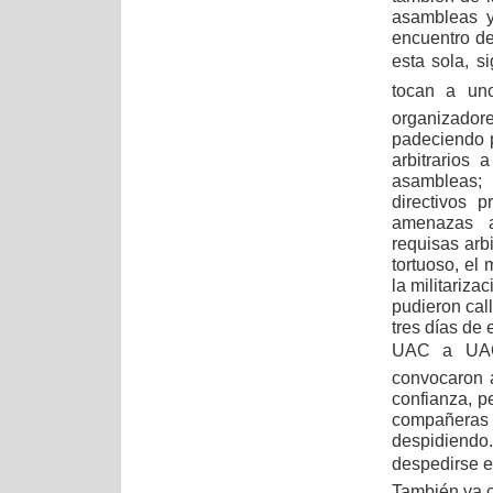
asambleas y
encuentro d
esta sola, s
tocan a uno
organizador
padeciendo p
arbitrarios
asambleas; 
directivos 
amenazas a
requisas arb
tortuoso, el
la militariz
pudieron call
tres días de 
UAC a UAC,
convocaron 
confianza, p
compañeras
despidiendo
despedirse el
También va c