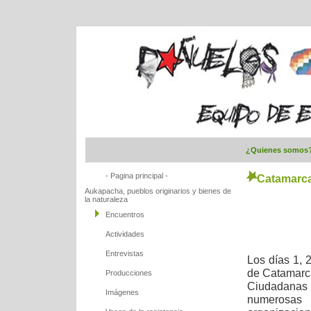
¿Quienes somos
- Pagina principal -
Catamarca: 
Aukapacha, pueblos originarios y bienes de
la naturaleza
Encuentros
Actividades
Entrevistas
Los días 1, 
de Catamarca
Producciones
Ciudadanas (
Imágenes
numerosas 