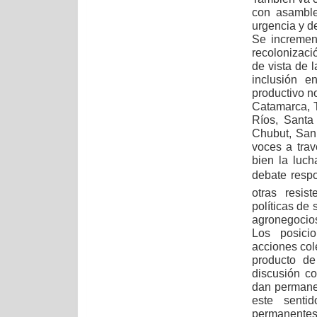
con asamble
urgencia y d
Se increment
recolonizaci
de vista de 
inclusión e
productivo n
Catamarca, T
Ríos, Santa
Chubut, San 
voces a tra
bien la luch
debate resp
otras resis
políticas de
agronegocios
Los posicio
acciones col
producto de
discusión c
dan permane
este senti
permanentes