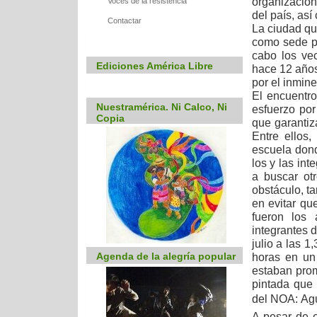
organizacion
Voces de la resistencia
del país, así
Contactar
La ciudad qu
como sede par
cabo los ve
Ediciones América Libre
hace 12 años
por el inmin
El encuentro
Nuestramérica. Ni Calco, Ni
esfuerzo po
Copia
que garantiz
Entre ellos,
escuela dond
los y las in
a buscar ot
obstáculo, t
en evitar qu
fueron los 
integrantes d
julio a las 
Agenda de la alegría popular
horas en un
estaban prom
pintada que 
del NOA: Ag
A pesar de 