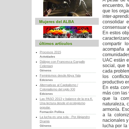
encuentro, l
que los orga
inter-aprend
consolidar 
Mujeres del ALBA
consensuar e
En estos obj
caracteriza
compartir l
últimos artículos
acompaña a 
Procesos 2015
comunidades,
Actividades
UAC están en
Diálogo con Francesca Gargallo
social, que 
Celentani
cada problem
Géneros
Feminismos desde Abya Yala
los conflic
Ediciones
productivo e
Alternativas al Capitalismo /
En esta con
Colonialismo del siglo XXI
más con las 
Ediciones
que la com
Las PASO 2013 y balance de la era K.
naturaleza, 
Una lectura desde el ecologismo
popular.
armonía. Eso
Formación Política
a la coloni
La lucha es una sola - Por Alejandro
nacionales y
Dramis
lucha por la
Géneros