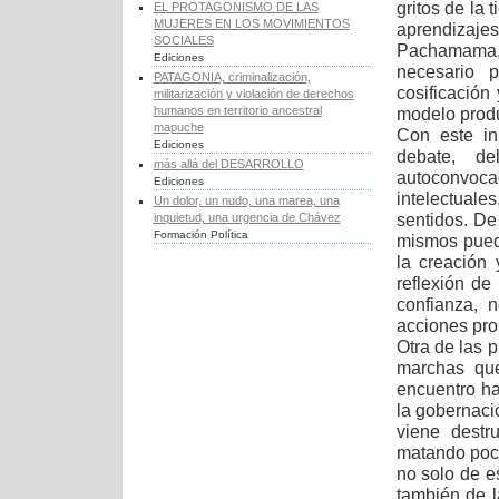
gritos de la 
EL PROTAGONISMO DE LAS
MUJERES EN LOS MOVIMIENTOS
aprendizaje
SOCIALES
Pachamama, 
Ediciones
necesario 
PATAGONIA, criminalización,
cosificación
militarización y violación de derechos
humanos en territorio ancestral
modelo produ
mapuche
Con este in
Ediciones
debate, de
más allá del DESARROLLO
autoconvoc
Ediciones
intelectuale
Un dolor, un nudo, una marea, una
sentidos. De
inquietud, una urgencia de Chávez
Formación Política
mismos pueda
la creación 
reflexión de
confianza, 
acciones pro
Otra de las 
marchas que
encuentro ha
la gobernaci
viene destr
matando poc
no solo de e
también de l