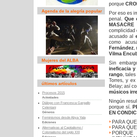
porque
CRO
Agenda de la alegría popular
Por eso es im
penal.
Que 
MASACRE
complicidad d
acusado al
como acu
Fernández
,
Vilma Encub
Mujeres del ALBA
Sin embar
ineficacia y
rango
, tale
Torres, y e
últimos artículos
Belay; así 
músicos irr
Procesos 2015
Actividades
Ningún resul
Diálogo con Francesca Gargallo
porque sí.
P
Celentani
EN CONDIC
Géneros
Feminismos desde Abya Yala
PARA QUE
Ediciones
PARA QUE
Alternativas al Capitalismo /
PORQUE 
Colonialismo del siglo XXI
Ediciones