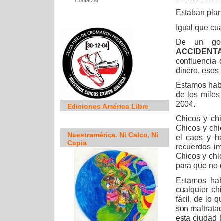
Contactar
Estaban plan
Igual que cua
De un gol
ACCIDENT
confluencia 
dinero, esos 
Estamos habl
de los miles
2004.
Ediciones América Libre
Chicos y ch
Chicos y chic
Nuestramérica. Ni Calco, Ni
el caos y h
Copia
recuerdos i
Chicos y chi
para que no 
Estamos hab
cualquier ch
fácil, de lo
son maltrata
esta ciudad 