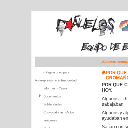
¿Quienes somos
POR QUE 
- Pagina principal -
CROMAÑ
Antirrepresión y antiimpunidad
POR QUE 
Informes - Casos
HOY.
Documentos
Algunos ch
trabajaban.
Solidaridades
Algunos y al
Convocatorias - Actos
ayudaban en
Imágenes
Salían con s