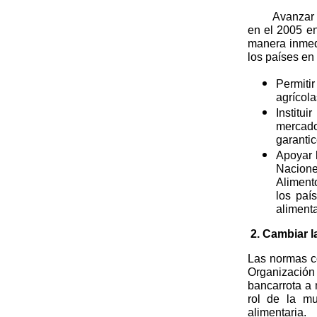
Avanzar en e
en el 2005 e
manera inmedi
los países en 
Permiti
agrícol
Institui
mercado
garantic
Apoyar 
Nacione
Alimento
los paí
alimenta
2. Cambiar l
Las normas c
Organizació
bancarrota a 
rol de la mu
alimentaria.