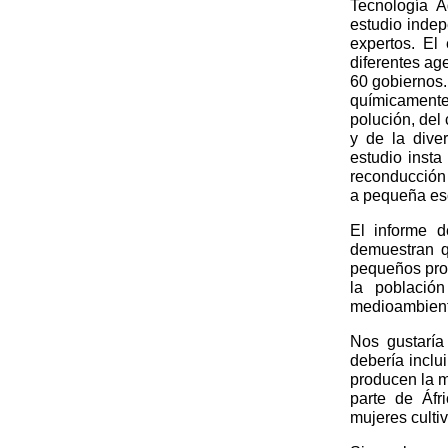
Tecnología A
estudio inde
expertos. El
diferentes a
60 gobiernos.
químicamente 
polución, del 
y de la diver
estudio insta
reconducción 
a pequeña esc
El informe 
demuestran q
pequeños prop
la població
medioambienta
Nos gustaría
debería inclu
producen la m
parte de Áfr
mujeres culti