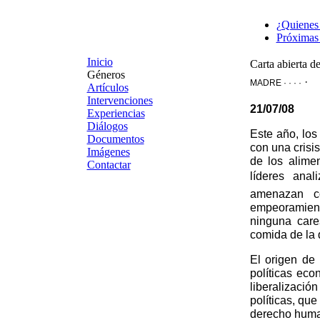
¿Quienes
Próximas 
Inicio
Carta abierta d
Géneros
·
MADRE · · · ·
Artículos
Intervenciones
21/07/08
Experiencias
Diálogos
Este año, lo
Documentos
con una crisi
Imágenes
de los alime
Contactar
líderes anal
amenazan co
empeoramient
ninguna car
comida de la 
El origen de 
políticas eco
liberalizació
políticas, q
derecho huma