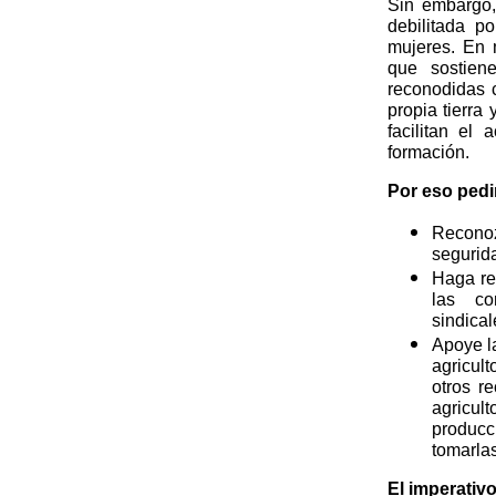
Sin embargo,
debilitada p
mujeres. En 
que sostien
reconodidas 
propia tierr
facilitan el 
formación.
Por eso pedi
Reconoz
segurida
Haga re
las co
sindical
Apoye l
agricult
otros r
agricul
producc
tomarla
El imperativ