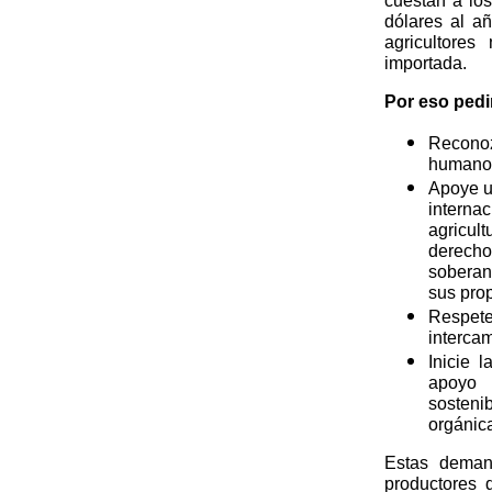
cuestan a los
dólares al a
agricultore
importada.
Por eso pedi
Reconoz
humano,
Apoye u
internac
agricult
derecho
soberaní
sus prop
Respete
interca
Inicie 
apoyo 
sosteni
orgánic
Estas deman
productores 