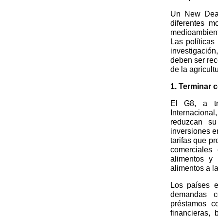
Un New Deal 
diferentes m
medioambienta
Las políticas
investigació
deben ser rec
de la agricult
1. Terminar 
El G8, a t
Internaciona
reduzcan su
inversiones e
tarifas que pr
comerciales
alimentos y
alimentos a la
Los países e
demandas co
préstamos c
financieras,