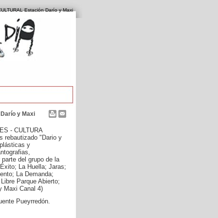
ULTURAL Estación Darío y Maxi
Darío y Maxi
 "ES - CULTURA
s rebautizado "Dario y
plásticas y
ntografias,
parte del grupo de la
Éxito; La Huella; Jaras;
viento; La Demanda;
Libre Parque Abierto;
y Maxi Canal 4)
uente Pueyrredón.