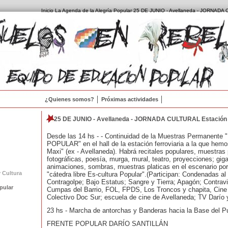
Inicio
La Agenda de la Alegría Popular
25 DE JUNIO - Avellaneda - JORNADA C
¿Quienes somos?
Próximas actividades
25 DE JUNIO - Avellaneda - JORNADA CULTURAL Estación 
Desde las 14 hs - - Continuidad de la Muestras Permanente
POPULAR" en el hall de la estación ferroviaria a la que hemo
Maxi" (ex - Avellaneda). Habrá recitales populares, muestras 
fotográficas, poesía, murga, mural, teatro, proyecciones; giga
animaciones, sombras, muestras platicas en el escenario por 
 Cultura
"cátedra libre Es-cultura Popular".(Participan: Condenadas al 
Contragolpe; Bajo Estatus; Sangre y Tierra; Apagón; Contra
pular
Cumpas del Barrio, FOL, FPDS, Los Troncos y chapita, Cine 
Colectivo Doc Sur; escuela de cine de Avellaneda; TV Darío 
23 hs - Marcha de antorchas y Banderas hacia la Base del P
FRENTE POPULAR DARÍO SANTILLÁN