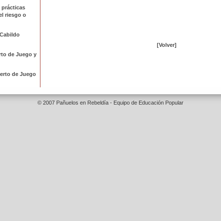
 prácticas
l riesgo o
 Cabildo
[Volver]
rto de Juego y
ierto de Juego
© 2007 Pañuelos en Rebeldía - Equipo de Educación Popular