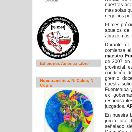
Contactar
nuestras acc
más solas qu
negocios por
El mes próx
abuelos de 
abrazo más n
Durante el 
comienza el
maestro Fu
de 2007 en 
Ediciones América Libre
provincial, 
condición d
gremio doce
Nuestramérica. Ni Calco, Ni
nuestra soli
Copia
Fuentealba 
ex goberna
responsable
juzgados.
A
En nuestra b
juicio ora
señalado si
Cromañón -d