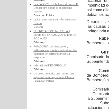
accionar de
Las PASO 2013 y balance de la era K.
impunidad de
Una lectura desde el ecologismo
así como ell
popular.
debíamos ace
Formación Política
La lucha es una sola - Por Alejandro
Durante este
Dramis
las causas 
Géneros
indagatoria a
EL PROTAGONISMO DE LAS
MUJERES EN LOS MOVIMIENTOS
Rubé
SOCIALES
Bomberos, qu
Ediciones
PATAGONIA, criminalización,
militarización y violación de derechos
Gus
humanos en territorio ancestral
Comisario I
mapuche
Superintend
Ediciones
más allá del DESARROLLO
Ediciones
Comisar
Un dolor, un nudo, una marea, una
de Bomberos 
inquietud, una urgencia de Chávez
Bomberos) ha
Formación Política
Comisario 
Comisari
la Superint
Subcom
actuación en 