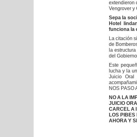
extendieron c
Vengrover y 
Sepa la soc
Hotel linda
funciona la 
La citación s
de Bomberos.
la estructur
del Gobierno
Este pequeñ
lucha y la 
Juicio Oral
acompañami
NOS PASO 
NO A LA I
JUICIO ORA
CARCEL A 
LOS PIBES
AHORA Y S