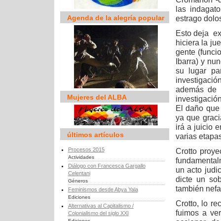
las indagato
Agenda de la alegría popular
estrago dolo
Esto deja ex
hiciera la j
gente (funci
Ibarra) y nu
su lugar pa
investigaci
además de a
Mujeres del ALBA
investigación
El daño que 
ya que grac
irá a juicio
últimos artículos
varias etapa
Procesos 2015
Crotto proye
Actividades
fundamentalm
Diálogo con Francesca Gargallo
un acto judi
Celentani
dicte un so
Géneros
también nefa
Feminismos desde Abya Yala
Ediciones
Crotto, lo 
Alternativas al Capitalismo /
fuimos a ve
Colonialismo del siglo XXI
Ediciones