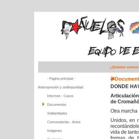
¿Quienes somos
Documento
- Pagina principal -
DONDE HAY
Antirrepresión y antiimpunidad
Articulación
Informes - Casos
de Cromañ
Documentos
Otra marcha 
Solidaridades
Unidos, en 
Convocatorias - Actos
recordándole 
Imágenes
vida de tant
formas de l