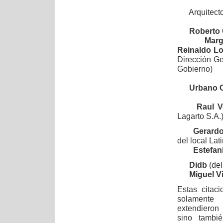
Arquitect
Roberto 
Marg
Reinaldo L
Dirección Ge
Gobierno)
Urbano 
Raul V
Lagarto S.A.
Gerardo
del local La
Estefan
Didb
(del
Miguel Vi
Estas citac
solamente 
extendieron
sino tambi