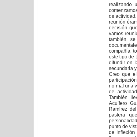
realizando 
comenzamos 
de actividad,
reunión éram
decisión qu
vamos reunie
también se
documentale
compañía, to
este tipo de 
difundir en 
secundaria y 
Creo que el
participaci
normal una ve
de activida
También lle
Acuífero Gu
Ramírez del 
pastera qu
personalida
punto de vis
de inflexión