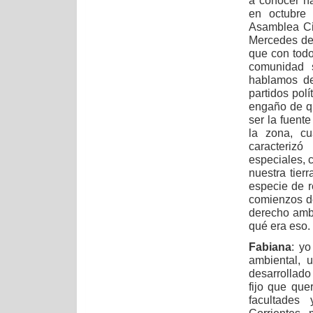
a conocer n
en octubre
Asamblea Ci
Mercedes de
que con tod
comunidad 
hablamos de
partidos pol
engaño de qu
ser la fuent
la zona, cu
caracterizó
especiales,
nuestra tie
especie de 
comienzos de
derecho ambi
qué era eso.
Fabiana
: y
ambiental, 
desarrollado
fijo que que
facultades