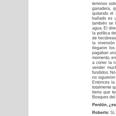
terrenos sob
ganadera, q
quitando el
bañado es u
también se 
agua. El dir
la política 
de hectáreas 
la inversió
llegaron lo
pagaban una
momento, en 
a correr la
vender much
fundidos. No
no siguieron 
Entonces la
totalmente q
tierra que 
Bosques del 
Perdón, ¿es
Roberto
: Sí