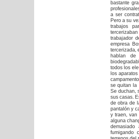
bastante gr
profesionale
a ser contr
Pero a su ve
trabajos p
tercerizaba
trabajador d
empresa Bos
tercerizada,
hablan de 
biodegradabl
todos los el
los aparatos
campamento 
se quitan la
Se duchan, s
sus casas. E
de obra de l
pantalón y c
y traen, van
alguna chang
demasiado 
fumigando c
terrenos del