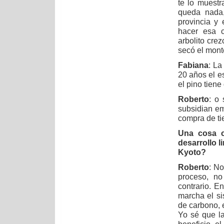
te lo muest
queda nada,
provincia y
hacer esa c
arbolito cre
secó el mont
Fabiana
: La
20 años el e
el pino tiene
Roberto
: o 
subsidian em
compra de tie
Una cosa c
desarrollo 
Kyoto?
Roberto
: No
proceso, no
contrario. E
marcha el si
de carbono, e
Yo sé que la