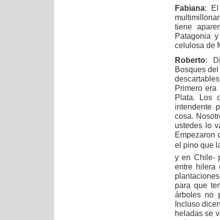
Fabiana
: E
multimillona
tiene apare
Patagonia y
celulosa de 
Roberto
: D
Bosques del 
descartable
Primero era
Plata. Los 
intendente 
cosa. Nosotr
ustedes lo v
Empezaron c
el pino que 
y en Chile- 
entre hilera
plantaciones
para que te
árboles no 
Incluso dice
heladas se v