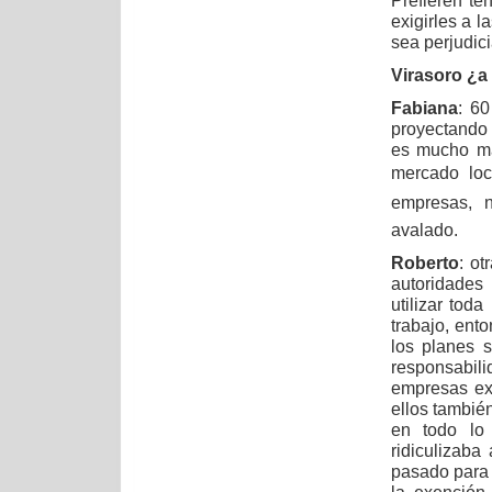
Prefieren t
exigirles a 
sea perjudici
Virasoro ¿a
Fabiana
: 60
proyectando 
es mucho ma
mercado loc
empresas, n
avalado.
Roberto
: ot
autoridades
utilizar tod
trabajo, ent
los planes s
responsabil
empresas ext
ellos tambié
en todo lo
ridiculizaba
pasado para 