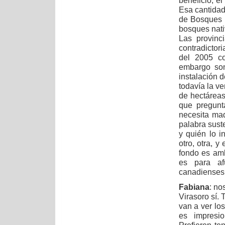
beneficio, el
Esa cantidad
de Bosques q
bosques nati
Las provinc
contradictor
del 2005 co
embargo son
instalación 
todavía la ve
de hectáreas
que pregunt
necesita ma
palabra sust
y quién lo i
otro, otra, y
fondo es amb
es para af
canadienses
Fabiana
: no
Virasoro sí.
van a ver l
es impresi