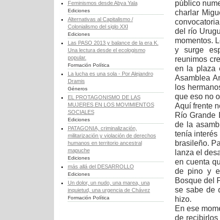
público num
Feminismos desde Abya Yala
Ediciones
charlar Migu
Alternativas al Capitalismo /
convocatori
Colonialismo del siglo XXI
del río Urug
Ediciones
momentos. L
Las PASO 2013 y balance de la era K.
y surge esp
Una lectura desde el ecologismo
popular.
reunimos cre
Formación Política
en la plaza 
La lucha es una sola - Por Alejandro
Asamblea Am
Dramis
los hermano
Géneros
que eso no o
EL PROTAGONISMO DE LAS
Aquí frente 
MUJERES EN LOS MOVIMIENTOS
SOCIALES
Río Grande D
Ediciones
de la asamb
PATAGONIA, criminalización,
tenía interés
militarización y violación de derechos
brasileño. P
humanos en territorio ancestral
mapuche
lanza el desa
Ediciones
en cuenta q
más allá del DESARROLLO
de pino y e
Ediciones
Bosque del Pl
Un dolor, un nudo, una marea, una
se sabe de 
inquietud, una urgencia de Chávez
hizo.
Formación Política
En ese momen
de recibirlo