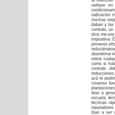
la exención
radique en
condicionam
radicación i
muchas empr
daban y las
contrato, un
dice: me voy
impositiva. 
primeros añ
reduciéndos
abandonar el
retirar cual
como si hub
contrato d
reducciones
acá le pedi
creamos fue
plantaciones
iban a gene
escuela téc
técnicas ráp
reparadores 
iban a ser 