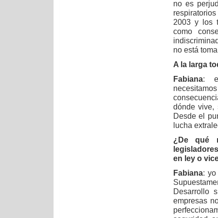
no es perjud
respiratori
2003 y los 
como conse
indiscrimina
no está toma
A la larga t
Fabiana
: e
necesitamo
consecuencia
dónde vive, 
Desde el pun
lucha extrale
¿De qué m
legisladore
en ley o vic
Fabiana
: yo
Supuestamen
Desarrollo 
empresas no 
perfeccionam