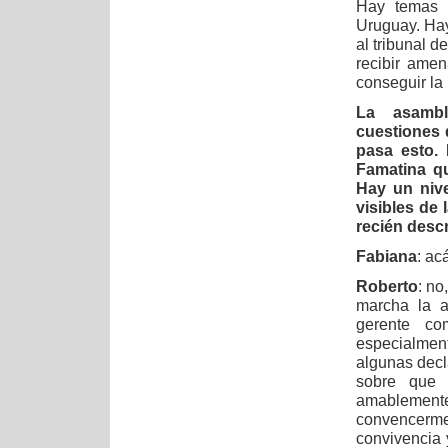
Hay temas q
Uruguay. Hay
al tribunal 
recibir ame
conseguir la 
La asambl
cuestiones 
pasa esto.
Famatina q
Hay un niv
visibles de 
recién descr
Fabiana
: ac
Roberto
: no
marcha la a
gerente co
especialmen
algunas decl
sobre que 
amablemente 
convencerme
convivencia 