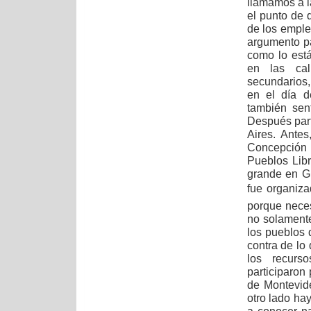
llamamos a l
el punto de 
de los emple
argumento pa
como lo est
en las cal
secundarios,
en el día d
también sen
Después par
Aires. Ante
Concepción 
Pueblos Libr
grande en G
fue organiz
porque neces
no solament
los pueblos 
contra de lo
los recurs
participaron
de Montevid
otro lado ha