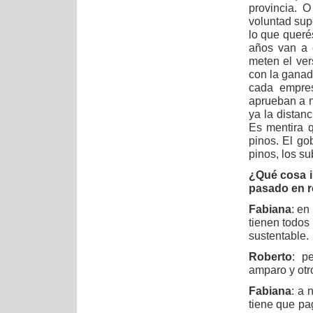
provincia. 
voluntad supe
lo que queré
años van a e
meten el ver
con la ganad
cada empres
aprueban a ni
ya la distan
Es mentira 
pinos. El go
pinos, los s
¿Qué cosa i
pasado en r
Fabiana
: en
tienen todos
sustentable.
Roberto
: p
amparo y otr
Fabiana
: a 
tiene que pag