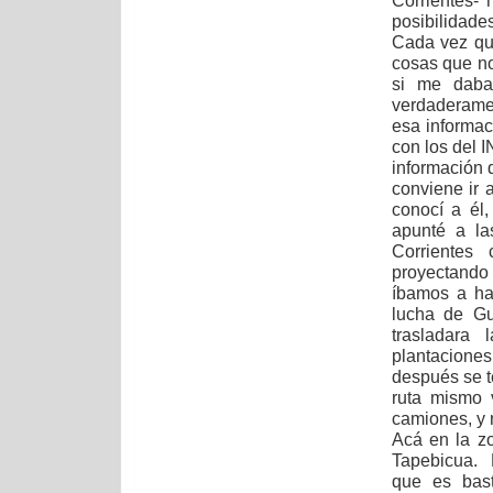
Corrientes-
posibilidade
Cada vez qu
cosas que no
si me daba
verdaderamen
esa informa
con los del I
información q
conviene ir 
conocí a él
apunté a la
Corrientes
proyectando 
íbamos a ha
lucha de Gu
trasladara 
plantacione
después se t
ruta mismo 
camiones, y
Acá en la z
Tapebicua. 
que es bast