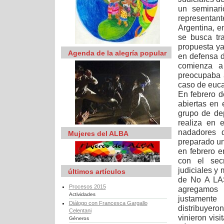
un seminari
representant
Argentina, e
se busca tr
propuesta y
Agenda de la alegría popular
en defensa d
comienza a 
preocupaba a
caso de euca
En febrero d
abiertas en
grupo de de
realiza en 
nadadores 
Mujeres del ALBA
preparado un
en febrero 
con el secr
judiciales y
últimos artículos
de No A LA
Procesos 2015
agregamo
Actividades
justamente
Diálogo con Francesca Gargallo
distribuyeron
Celentani
vinieron visi
Géneros