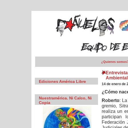
¿Quienes somos
Entrevist
Ambiental
Ediciones América Libre
14 de enero de 
¿Cómo nace
Nuestramérica. Ni Calco, Ni
Roberto
: La
Copia
gremio, Sitr
realiza un e
participan 
Federación J
Judiciales d