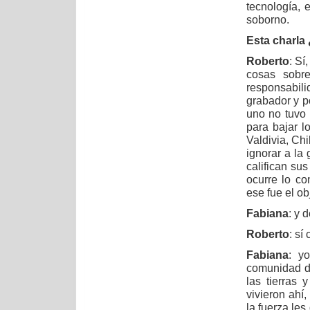
tecnología, 
soborno.
Esta charla 
Roberto
: Sí
cosas sobr
responsabil
grabador y p
uno no tuvo
para bajar l
Valdivia, Ch
ignorar a la
califican su
ocurre lo co
ese fue el ob
Fabiana
: y 
Roberto
: sí 
Fabiana
: y
comunidad de
las tierras
vivieron ahí,
la fuerza le