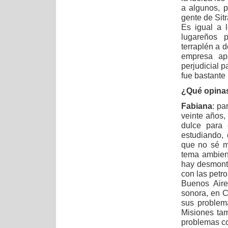
a algunos, p
gente de Sitr
Es igual a 
lugareños pr
terraplén a d
empresa ape
perjudicial p
fue bastante
¿Qué opinas
Fabiana
: pa
veinte años,
dulce para 
estudiando,
que no sé m
tema ambient
hay desmont
con las petro
Buenos Aire
sonora, en 
sus problem
Misiones ta
problemas co