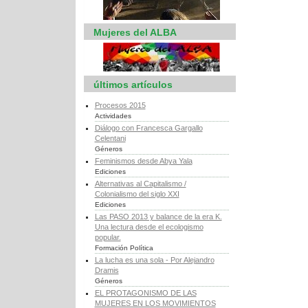
Mujeres del ALBA
últimos artículos
Procesos 2015
Actividades
Diálogo con Francesca Gargallo
Celentani
Géneros
Feminismos desde Abya Yala
Ediciones
Alternativas al Capitalismo /
Colonialismo del siglo XXI
Ediciones
Las PASO 2013 y balance de la era K.
Una lectura desde el ecologismo
popular.
Formación Política
La lucha es una sola - Por Alejandro
Dramis
Géneros
EL PROTAGONISMO DE LAS
MUJERES EN LOS MOVIMIENTOS