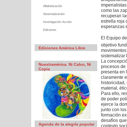
imperialistas
Alfabetización
como las zap
Sistematización
recuperan la
estrella roja
Investigación-Acción
esperanzas e
Ediciones
El Equipo de
objetivo fund
Ediciones América Libre
movimientos 
sistematizar
La concepció
Nuestramérica. Ni Calco, Ni
procesos de r
Copia
presenta en l
claramente el
historicidad
material, éti
Para ello, re
de poder polí
ejerce la dom
junto con lo
formación ex
desafíos que
Agenda de la alegría popular
contexto soci