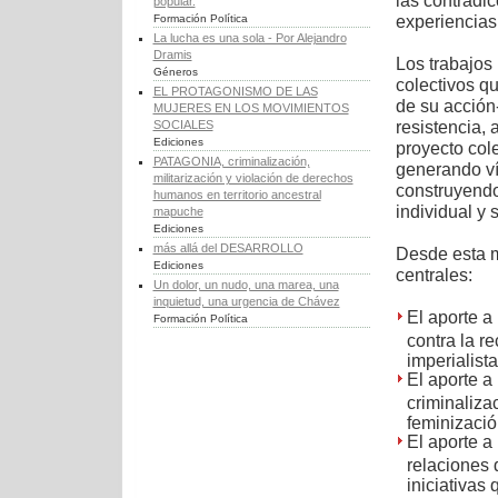
las contradic
popular.
experiencias
Formación Política
La lucha es una sola - Por Alejandro
Dramis
Los trabajos 
Géneros
colectivos q
EL PROTAGONISMO DE LAS
de su acción
MUJERES EN LOS MOVIMIENTOS
resistencia, 
SOCIALES
Ediciones
proyecto cole
PATAGONIA, criminalización,
generando ví
militarización y violación de derechos
construyendo
humanos en territorio ancestral
individual y s
mapuche
Ediciones
más allá del DESARROLLO
Desde esta m
Ediciones
centrales:
Un dolor, un nudo, una marea, una
inquietud, una urgencia de Chávez
El aporte a
Formación Política
contra la re
imperialista
El aporte a
criminalizac
feminizació
El aporte a
relaciones 
iniciativas