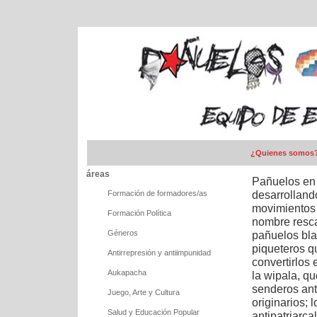
¿Quienes somos
áreas
Pañuelos en 
desarrollando
Formación de formadores/as
movimientos 
Formación Política
nombre resca
Géneros
pañuelos bla
piqueteros q
Antirrepresión y antiimpunidad
convertirlos 
Aukapacha
la wipala, q
senderos ant
Juego, Arte y Cultura
originarios; 
Salud y Educación Popular
antipatriarca