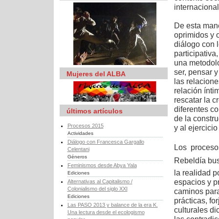
internacional
De esta mane
oprimidos y o
diálogo con 
participativa
una metodolo
ser, pensar y
Mujeres del ALBA
las relacion
relación ínti
rescatar la 
diferentes co
últimos artículos
de la constr
Procesos 2015
y al ejercici
Actividades
Diálogo con Francesca Gargallo
Los procesos
Celentani
Géneros
Rebeldía bu
Feminismos desde Abya Yala
la realidad 
Ediciones
espacios y p
Alternativas al Capitalismo /
Colonialismo del siglo XXI
caminos para 
Ediciones
prácticas, fo
Las PASO 2013 y balance de la era K.
culturales d
Una lectura desde el ecologismo