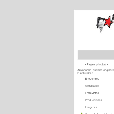
- Pagina principal -
Aukapacha, pueblos originari
la naturaleza
Encuentros
Actividades
Entrevistas
Producciones
Imágenes