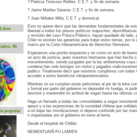
? Patricia Troncoso Robles: C.E.T. y fin de semana.
? Jaime Marileo Saravia: C.E.T. y fin de semana.
? Juan Millalen Milla: C.E.T. y dominical.
Esto no quiere decir que las demandas fundamentales de est
Libre
libertad a todos los presos políticos mapuches; desmilitariz
y revisión del caso Poluco-Pidenco, hayan quedado de lado,
Chile no existen las garantías para tratar estos temas, por lo
marzo por la Corte Interamericana de Derechos Humanos.
alco, Ni
Esperamos una pronta respuesta y no como un acto de buena
un acto de justicia, pues nuestros hermanos que han hecho c
inocentemente, siendo juzgados por la ley antiterrorista cuya
condena han sido testigos sin rostro y pagados maliciosament
publico. Finalmente decir que nosotros cumplimos con todos l
acceder a estos beneficios intrapenitenciarios.
Mientras no se cumplan estas peticiones al pie de la letra c
y formal por parte del gobierno no depondré mi huelga, ni podr
resistiré y mantendré mi actitud de seguir hasta las últimas 
Hago un llamado a todas las comunidades a seguir resistiendo
apoyo y a las expresiones de la sociedad chilena que solidar
ía popular
a no bajar las movilizaciones ni dejarse confundir por las ma
n orquestadas por el gobierno en torno al tema.
Desde el hospital de Chillán
NEWENTUAIÑ PU LAMIEN