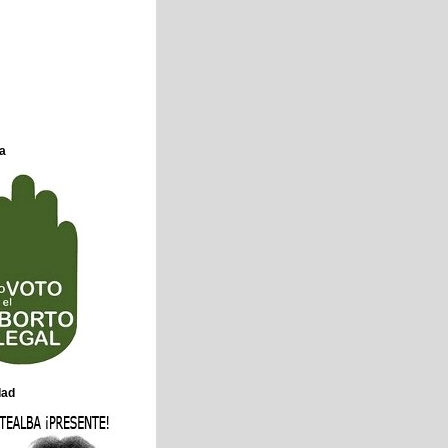
a
dad