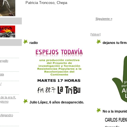
Patricia Troncoso, Chepa
Siguiente >
[Volver]
radio
dejanos tu firm
rgallo
ala
/
e la era K.
ogismo
Julio López, 6 años desaparecido.
No a la impuni
 Alejandro