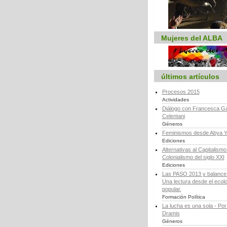
Mujeres del ALBA
últimos artículos
Procesos 2015
Actividades
Diálogo con Francesca Ga
Celentani
Géneros
Feminismos desde Abya Y
Ediciones
Alternativas al Capitalismo 
Colonialismo del siglo XXI
Ediciones
Las PASO 2013 y balance d
Una lectura desde el ecol
popular.
Formación Política
La lucha es una sola - Por
Dramis
Géneros