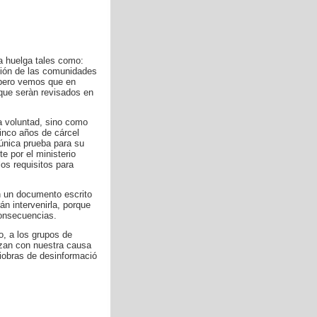
a huelga tales como:
ación de las comunidades
 pero vemos que en
 que seràn revisados en
 voluntad, sino como
inco años de cárcel
 única prueba para su
e por el ministerio
os requisitos para
on un documento escrito
án intervenirla, porque
consecuencias.
, a los grupos de
izan con nuestra causa
niobras de desinformació