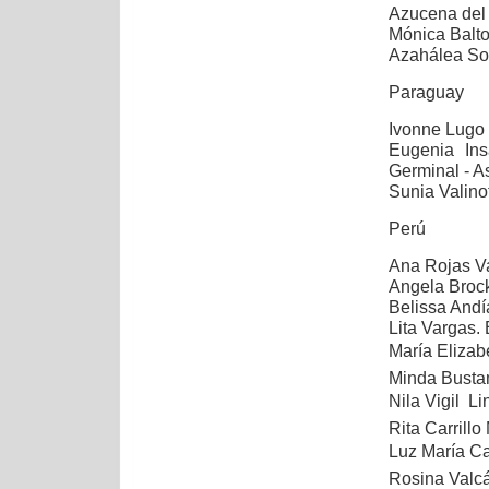
Azucena del 
Mónica Balto
Azahálea So
Paraguay
Ivonne Lugo 
Eugenia Ins
Germinal
- A
Sunia Valinot
Perú
Ana Rojas Va
Angela Broc
Belissa Andí
Lita Vargas.
María Elizab
Minda Bustam
Nila Vigil  L
Rita Carrillo
Luz María Car
Rosina Valcá