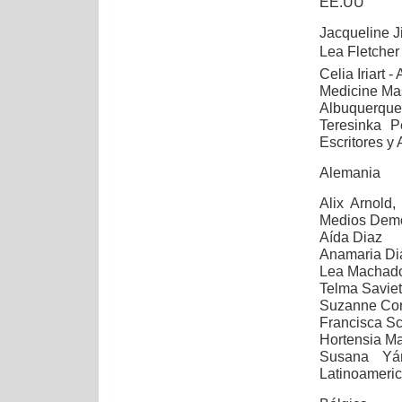
EE.UU
Jacqueline J
Lea Fletcher 
Celia Iriart
Medicine Mas
Albuquerqu
Teresinka P
Escritores y 
Alemania
Alix Arnold,
Medios Demo
Aída Diaz
Anamaria Dia
Lea Machado
Telma Saviett
Suzanne Cord
Francisca S
Hortensia Mal
Susana Yáñ
Latinoameric