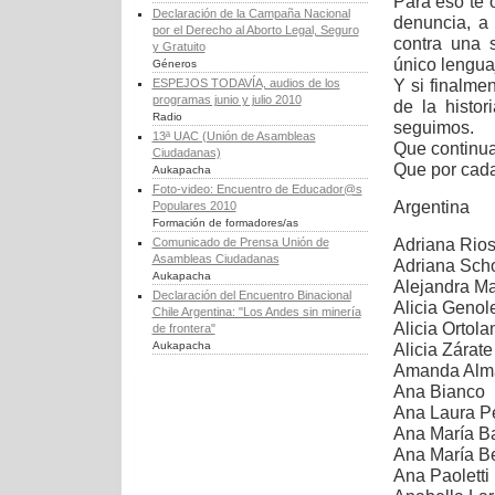
Para eso te 
Declaración de la Campaña Nacional
denuncia, a 
por el Derecho al Aborto Legal, Seguro
contra una 
y Gratuito
único
lengua
Géneros
Y si finalme
ESPEJOS TODAVÍA, audios de los
programas junio y julio 2010
de
la histo
Radio
seguimos.
13ª UAC (Unión de Asambleas
Que continua
Ciudadanas)
Que por cada
Aukapacha
Foto-video: Encuentro de Educador@s
Argentina
Populares 2010
Formación de formadores/as
Adriana Rios
Comunicado de Prensa Unión de
Asambleas Ciudadanas
Adriana Scho
Aukapacha
Alejandra M
Declaración del Encuentro Binacional
Alicia Genol
Chile Argentina: "Los Andes sin minería
Alicia Ortola
de frontera"
Aukapacha
Alicia Zárate 
Amanda Alma
Ana Bianco
Ana Laura Pé
Ana María Ba
Ana María Be
Ana Paoletti