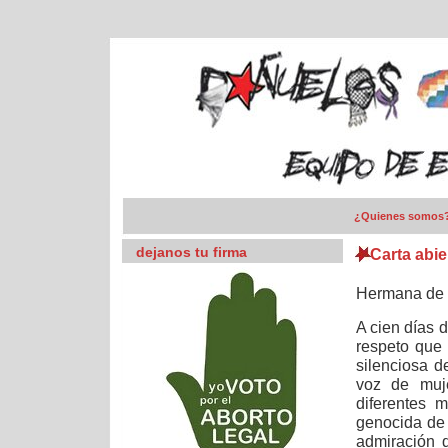
¿Quienes somos
dejanos tu firma
Carta abie
Hermana de l
A cien días 
respeto que 
silenciosa d
voz
de muje
diferentes
m
genocida de
admiración 