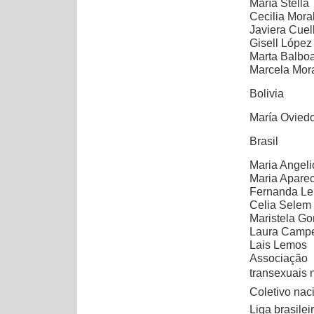
María Stella 
Cecilia Mora
Javiera Cuel
Gisell López
Marta Balboa
Marcela Mora
Bolivia
María Oviedo
Brasil
Maria Angel
Maria Apare
Fernanda L
Celia Selem
Maristela Go
Laura Campe
Lais Lemos
Associação 
transexuais n
Coletivo nac
Liga brasilei