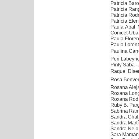
Patricia Bar
Patricia Ran
Patricia Rod
Patricia Ele
Paula Abal M
Conicet-Uba
Paula Floren
Paula Lorenz
Paulina Carre
Peri Labeyri
Pinty Saba - 
Raquel Disen
Rosa Benveni
Rosana Aleja
Roxana Longo
Roxana Rodr
Ruby B. Par
Sabrina Ramo
Sandra Chahe
Sandra Martí
Sandra Nelo
Sara Mamani 