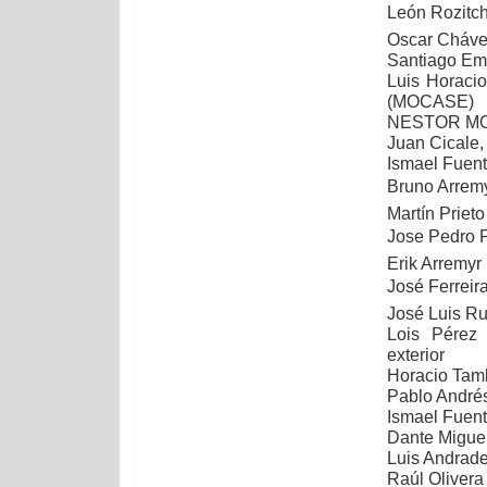
León Rozitchn
Oscar Cháve
Santiago Emi
Luis Horaci
(MOCASE)
NESTOR MON
Juan Cicale, 
Ismael Fuent
Bruno Arremy
Martín Priet
Jose Pedro P
Erik Arremyr
José Ferreir
José Luis Rug
Lois Pérez 
exterior
Horacio Tamb
Pablo Andrés
Ismael Fuent
Dante Miguel
Luis Andrad
Raúl Olivera