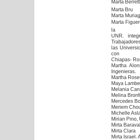
Marta Berret
Marta Bru
Marta Muriag
Marta Figuer
la
UNR. integ
Trabajadore
las Universi
con
Chiapas- Ro
Martha Alon
Ingenieras.
Martha Rosem
Maya Lambert
Melania Ca
Melina Bron
Mercedes Bo
Meriem Cho
Michelle Asl
Mirian Pino,
Mirta Barava
Mirta Clara
Mirta Israel.