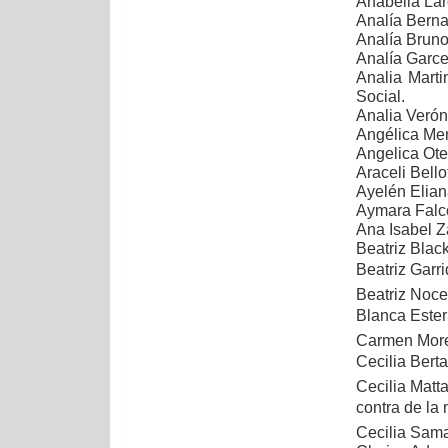
Anabella La
Analía Berna
Analía Bruno
Analía Garce
Analia Marti
Social.
Analia Veróni
Angélica Mend
Angelica Ote
Araceli Bello
Ayelén Elia
Aymara Falcó
Ana Isabel Z
Beatriz Blac
Beatriz Garri
Beatriz Noce
Blanca Ester 
Carmen Mor
Cecilia Berta
Cecilia Matt
contra de la 
Cecilia Sama