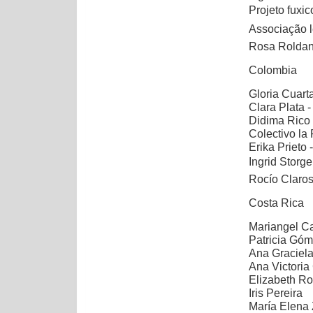
Projeto fuxico
Associação l
Rosa Roldan 
Colombia
Gloria Cuar
Clara Plata 
Didima Rico 
Colectivo la
Erika Prieto
Ingrid Storg
Rocío Claros
Costa Rica
Mariangel C
Patricia Gó
Ana Graciel
Ana Victori
Elizabeth R
Iris Pereira
María Elena