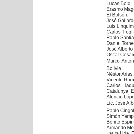
Lucas Bolo
Erasmo Magou
El Bolsón:
José Gallard
Luis Linqui
Carlos Trogl
Pablo Santi
Daniel Torne
José Alberto
Oscar Cesar
Marco Antoni
Bolivia
Néstor Arias.
Vicente Rome
Carlos Iaq
Catalunya, 
Atencio Lóp
Lic. José Alb
Pablo Cingol
Simón Yampar
Benito Espín
Armando Mon
Laura Uría. 