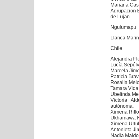
Mariana Cas
Agrupacion Es
de Lujan
Ngulumapu
Llanca Marin
Chile
Alejandra Fl
Lucía Sepúlv
Marcela Jime
Patricia Brav
Rosalia Mel
Tamara Vida
Ubelinda Mel
Victoria Al
autónoma.
Ximena Riffo
Ukhamawa N
Ximena Urtu
Antonieta Ji
Nadia Maldon