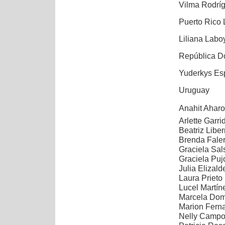
Vilma Rodrí
Puerto Rico 
Liliana Laboy
República D
Yuderkys Esp
Uruguay
Anahit Aharon
Arlette Garri
Beatriz Libe
Brenda Fale
Graciela Sa
Graciela Puj
Julia Elizal
Laura Prieto
Lucel Martín
Marcela Do
Marion Fern
Nelly Campos