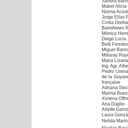
Sandra Barri
Mabel Alici
Norma Acost
Jorge Elías 
Cintia Orella
BairoNews R
Mónica Herr
Diego Lucio.
Betti Fernán
Miguel Barri
Millaray Ra
Maria Lizana
Ing. Agr. Albe
Pedro Urena 
de la Guyane
française
Adriana Sto
Marina Buez
Ximena Off
Ana Daglio -
Arlette Garr
Laura Gonzá
Nelida Marina
Nicolas Bava