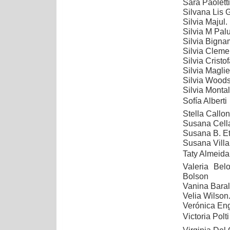
Sara Paolett
Silvana Lis 
Silvia Majul.
Silvia M Pa
Silvia Bigna
Silvia Cleme
Silvia Cristo
Silvia Maglie
Silvia Woods
Silvia Monta
Sofía Alberti 
Stella Callon
Susana Cell
Susana B. Et
Susana Villa
Taty Almeida
Valeria Bel
Bolson
Vanina Baral
Velia Wilson
Verónica Engl
Victoria Polti