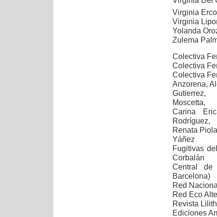
Virginia Del 
Virginia Erc
Virginia Lip
Yolanda Oro
Zulema Palma
Colectiva Fe
Colectiva Fe
Colectiva Fe
Anzorena, Al
Gutierrez,
Moscetta,
Carina Eri
Rodríguez,
Renata Piola
Yáñez
Fugitivas de
Corbalán
Central de
Barcelona)
Red Nacional
Red Eco Alte
Revista Lilith
Ediciones Am