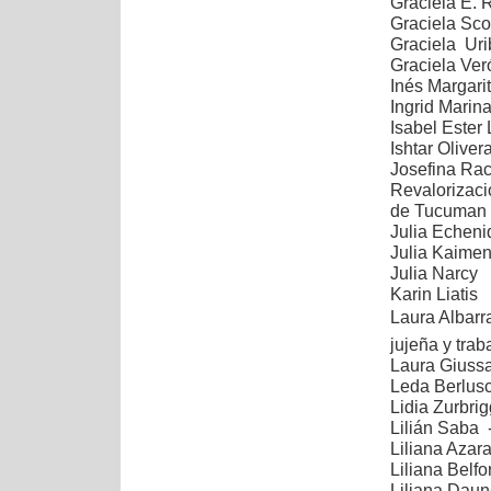
Graciela E. 
Graciela Sco
Graciela Uri
Graciela Ver
Inés Margari
Ingrid Marina
Isabel Ester
Ishtar Oliver
Josefina Rac
Revalorizaci
de Tucuman
Julia Echeni
Julia Kaime
Julia Narcy
Karin Liatis
Laura Albarra
jujeña y trab
Laura Giussa
Leda Berlus
Lidia Zurbrig
Lilián Saba 
Liliana Azara
Liliana Belfor
Liliana Daun