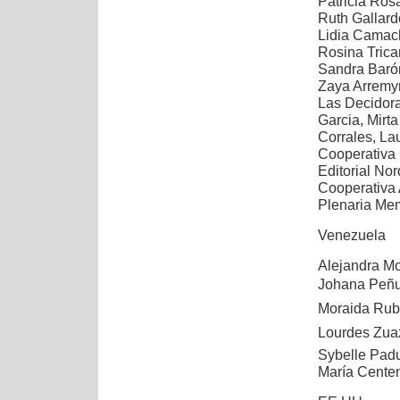
Patricia Ros
Ruth Gallard
Lidia Camac
Rosina Trica
Sandra Barón
Zaya Arremy
Las Decidora
Garcia, Mirt
Corrales, La
Cooperativa
Editorial No
Cooperativa 
Plenaria Mem
Venezuela
Alejandra Mo
Johana Peñue
Moraida Rubio
Lourdes Zuazo
Sybelle Padu
María Centen