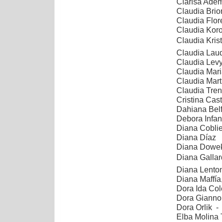
Clarisa Ade
Claudia Brio
Claudia Flore
Claudia Koro
Claudia Krist 
Claudia La
Claudia Lev
Claudia Mari
Claudia Mart
Claudia Tren
Cristina Cast
Dahiana Belf
Debora Infan
Diana Coblie
Diana Díaz
Diana Dowek-
Diana Gallar
Diana Lenton
Diana Maffía
Dora Ida Col
Dora Giannon
Dora Orlik -
Elba Molina 