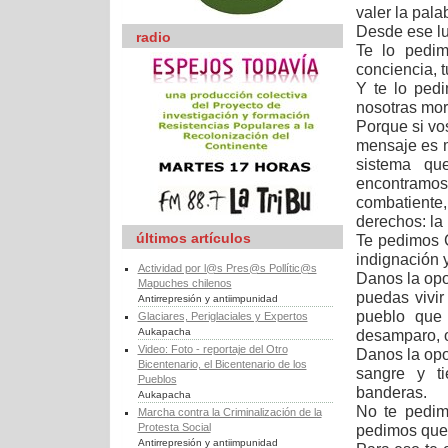
valer la pala
Desde ese lu
radio
Te lo pedim
conciencia, t
Y te lo pedi
nosotras mor
Porque si vo
mensaje es m
sistema qu
encontramos
combatiente,
derechos: la
últimos artículos
Te pedimos 
indignación 
Actividad por l@s Pres@s Pollític@s
Danos la opo
Mapuches chilenos
puedas vivi
Antirrepresión y antiimpunidad
pueblo
que 
Glaciares, Periglaciales y Expertos
Aukapacha
desamparo, 
Video: Foto - reportaje del Otro
Danos la op
Bicentenario, el Bicentenario de los
sangre y ti
Pueblos
banderas.
Aukapacha
No te pedim
Marcha contra la Criminalización de la
Protesta Social
pedimos
que
Antirrepresión y antiimpunidad