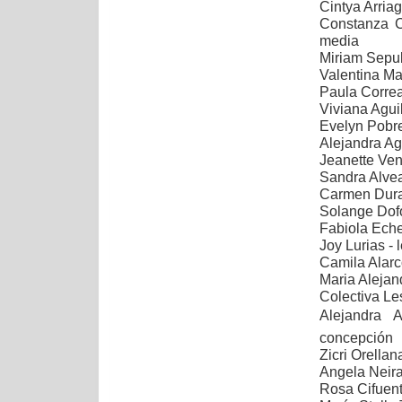
Cintya Arria
Constanza C
media
Miriam Sepul
Valentina Mat
Paula Correa
Viviana Aguil
Evelyn Pobret
Alejandra Agu
Jeanette Ven
Sandra Alvea
Carmen Duran
Solange Dofo
Fabiola Eche
Joy Lurias - 
Camila Alarc
Maria Alejand
Colectiva Le
Alejandra A
concepción
Zicri Orellan
Angela Neira 
Rosa Cifuent