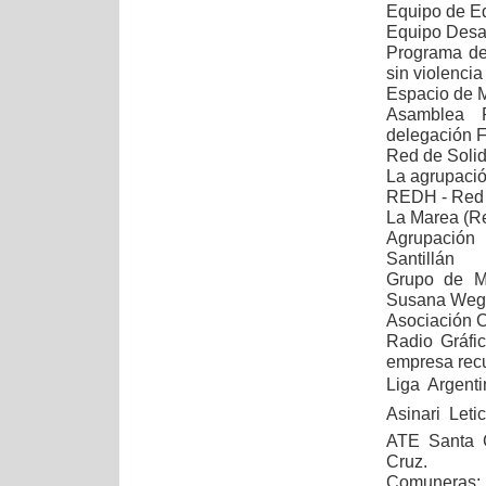
Equipo de E
Equipo Desal
Programa de
sin violencia
Espacio de M
Asamblea 
delegación 
Red de Solid
La agrupació
REDH - Red 
La Marea (Re
Agrupación 
Santillán
Grupo de Mu
Susana We
Asociación C
Radio Gráfi
empresa recu
Liga Argent
Asinari
 Let
ATE Santa C
Cruz.
Comuneras: 