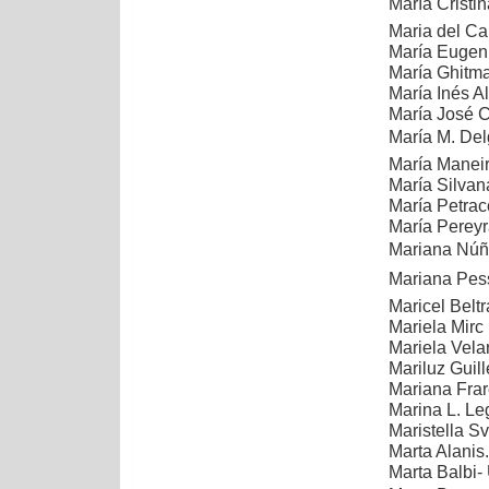
María Cristin
Maria del Ca
María Eugeni
María Ghitm
María Inés 
María José 
María M. De
María Maneir
María Silvan
María Petrac
María Pereyra
Mariana Núñe
Mariana Pessa
Maricel Belt
Mariela Mirc
Mariela Velar
Mariluz Guil
Mariana Frar
Marina L. Le
Maristella S
Marta Alanis
Marta Balbi-