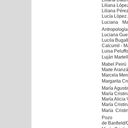
Liliana López
Liliana Pére
Lucía López.
Luciana Ma
Antropología
Luciana Guer
Lucila Bugal
Calcumil - Ma
Luisa Peluffo
Luján Martelli
Mabel Peirú
Maite Aranzáb
Marcela Merc
Margarita Cr
María Agusti
María Cristi
María Alicia
María Cristi
María Cristi
Pozo
de Banfield/