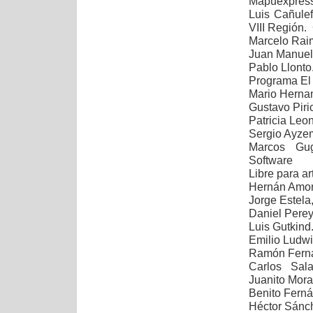
Mapuexpress
Luis Cañule
VIII
Región. 
Marcelo Raim
Juan Manuel 
Pablo Llonto
Programa El 
Mario Herna
Gustavo Piri
Patricia Leo
Sergio Ayze
Marcos Gug
Software
Libre para ar
Hernán Amor
Jorge Estela
Daniel Perey
Luis Gutkind
Emilio Ludwi
Ramón Ferná
Carlos Sala
Juanito Mora
Benito Ferná
Héctor Sánche