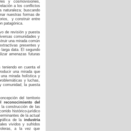
res y cosmovisiones,
elación a los conflictos
la naturaleza; buscando
minar nuestras formas de
orios, y construir entre
ón patagónica.
vo de revisión y puesta
diversas comunidades y
nstruir una mirada común
 extractivas presentes y
e larga data. El segundo
alizar amenazas futuras
s teniendo en cuenta el
producir una mirada que
 una mirada holística y
problemáticas y luchas,
 y comunidad, la puesta
ncepción del territorio
el reconocimiento del
 la construcción de las
rrido histórico-jurídico
terminantes de la actual
ográfica de la
industria
les vividos y sufridos
oleras, a la vez que