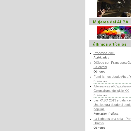
Mujeres del ALBA
últimos artículos
Procesos 2015
Actividades
Diálogo con Francesca Ga
Celentani
Géneros
Feminismos desde Abya Y
Ediciones
Alternativas al Capitalismo 
Colonialismo del siglo XXI
Ediciones
Las PASO 2013 y balance d
Una lectura desde el ecol
popular.
Formación Política
La lucha es una sola - Por
Dramis
Géneros