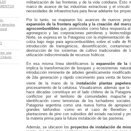
LAS
militarización de las fronteras y de la vida cotidiana. Esto 
IMIENTOS
marco de avance de las industrias extractivas y el vínculo e
necesidades de infraestructura para llevar adelante los proyec
Por lo tanto, se mapearon los avances de nuevos proy
ón,
expansión de la frontera agrícola y la creación del mer
de derechos
agrocombustibles
que, promovidos como falsa respuesta al 
stral
agronegocio y las corporaciones petroleras y biotecnológ
Norte, se expresa en la Patagonia con la implementación de
colza bajo riego para agrocombustibles sobre el valle de R
LO
introducción de transgénicos, desertificación, contamina
destrucción de los sistemas de cultivo tradicionales de
rea, una
utilización indiscriminada de recursos hídricos.
e Chávez
En esa misma línea identificamos la
expansión de la in
implica la transformación de bosques y ecosistemas natura
introducción inminente de árboles genéticamente modificad
de 2da generación y rápido crecimiento para venta de bon
viene de la mano de la
instalación plantas papelera
procesamiento de la celulosa. Visualizamos además que la i
hace décadas constituye en el lado chileno de la Patagonia
conflictos por el territorio de comunidades mapuche y
identificación como terroristas de los luchadores sociale
Patagonia argentina como una nueva forma de apropiaci
grandes latifundios -como en el caso de Benetton- 
plantaciones de pino con subsidios del estado nacional y pro
la materia prima para la futura instalación de las pasteras.
Además, se ubicaron los
proyectos de instalación de mina