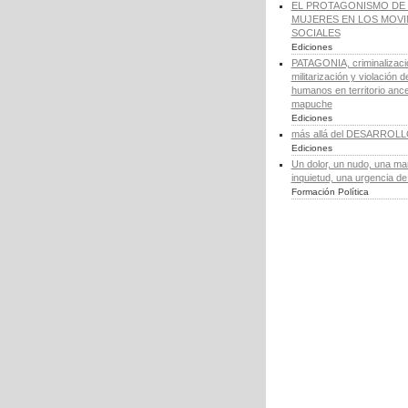
EL PROTAGONISMO DE 
MUJERES EN LOS MOV
SOCIALES
Ediciones
PATAGONIA, criminalizaci
militarización y violación 
humanos en territorio ance
mapuche
Ediciones
más allá del DESARROL
Ediciones
Un dolor, un nudo, una ma
inquietud, una urgencia d
Formación Política