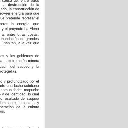
a causa de, entre otros
, la destrucción de la
lado, la construcción de
roveer energía para que
que pretende represar el
nerar la energía que
 y el proyecto La Elena
rá, entre otras cosas,
 inundación de grandes
í habitan, a la vez que
nes y los gobiernos de
ra la explotación minera
uidad del saqueo y la
rotegidas.
o y profundizado por el
nte una lucha cotidiana
as comunidades mapuche
 y de identidad, lo cual
cto resultado del saqueo
dominante, urbanista y
eración de la cultura
os.