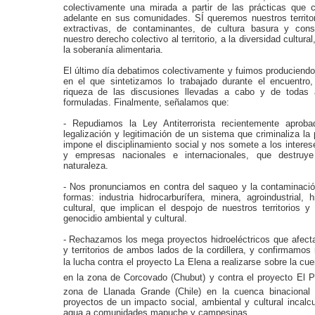
colectivamente una mirada a partir de las prácticas que c
adelante en sus comunidades. SÍ queremos nuestros territori
extractivas, de contaminantes, de cultura basura y cons
nuestro derecho colectivo al territorio, a la diversidad cultur
la soberanía alimentaria.
El último día debatimos colectivamente y fuimos produciend
en el que sintetizamos lo trabajado durante el encuentro,
riqueza de las discusiones llevadas a cabo y de todas 
formuladas. Finalmente, señalamos que:
- Repudiamos la Ley Antiterrorista recientemente aproba
legalización y legitimación de un sistema que criminaliza la 
impone el disciplinamiento social y nos somete a los interes
y empresas nacionales e internacionales, que destruy
naturaleza.
- Nos pronunciamos en contra del saqueo y la contaminació
formas: industria hidrocarburífera, minera, agroindustrial, h
cultural, que implican el despojo de nuestros territorios
genocidio ambiental y cultural.
- Rechazamos los mega proyectos hidroeléctricos que afect
y territorios de ambos lados de la cordillera, y confirmamo
la lucha contra el proyecto La Elena a realizarse sobre la cu
en la zona de Corcovado (Chubut) y contra el proyecto El Po
zona de Llanada Grande (Chile) en la cuenca binacional
proyectos de un impacto social, ambiental y cultural incalcu
agua a comunidades mapuche y campesinas.