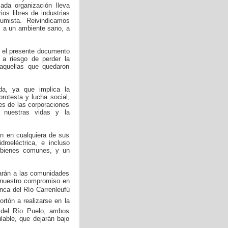
ada organización lleva
os libres de industrias
umista. Reivindicamos
al, a un ambiente sano, a
o el presente documento
 a riesgo de perder la
aquellas que quedaron
da, ya que implica la
protesta y lucha social,
es de las corporaciones
e nuestras vidas y la
n en cualquiera de sus
idroeléctrica, e incluso
 y bienes comunes, y un
arán a las comunidades
s nuestro compromiso en
enca del Río Carrenleufú
rtón a realizarse en la
 del Río Puelo, ambos
lable, que dejarán bajo