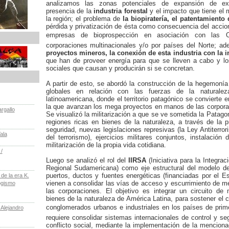
analizamos las zonas potenciales de expansión de exp
presencia de la
industria forestal
y el impacto que tiene el 
la región; el problema de
la biopiratería, el patentamiento
pérdida y privatización de ésta como consecuencia del accion
empresas de bioprospección en asociación con las O
corporaciones multinacionales y/o por países del Norte; a
proyectos mineros, la conexión de esta industria con la i
que han de proveer energía para que se lleven a cabo y lo
sociales que causan y producirán si se concretan.
A partir de esto, se abordó la construcción de la hegemonía 
globales en relación con las fuerzas de la naturale
latinoamericana, donde el territorio patagónico se convierte
la que avanzan los mega proyectos en manos de las corpora
rgallo
Se visualizó la militarización a que se ve sometida la Patago
regiones ricas en bienes de la naturaleza, a través de la 
seguridad, nuevas legislaciones represivas (la Ley Antiterror
ala
del terrorismo), ejercicios militares conjuntos, instalación
militarización de la propia vida cotidiana.
/
Luego se analizó el rol del
IIRSA
(Iniciativa para la Integrac
Regional Sudamericana) como eje estructural del modelo de
puertos, ductos y fuentes energéticas (financiadas por el E
e la era K.
vienen a consolidar las vías de acceso y escurrimiento de me
ogismo
las corporaciones. El objetivo es integrar un circuito de 
bienes de la naturaleza de América Latina, para sostener el
conglomerados urbanos e industriales en los países de prim
 Alejandro
requiere consolidar sistemas internacionales de control y seg
conflicto social, mediante la implementación de la mencionad