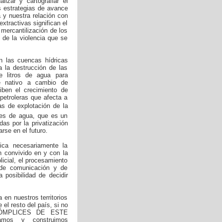
izar y cartografiar el
as estrategias de avance
 y nuestra relación con
xtractivas significan el
 mercantilización de los
 de la violencia que se
n las cuencas hídricas
a la destrucción de las
e litros de agua para
ue nativo a cambio de
hiben el crecimiento de
petroleras que afecta a
as de explotación de la
ntes de agua, que es un
s por la privatización
rse en el futuro.
ica necesariamente la
n convivido en y con la
icial, el procesamiento
os de comunicación y de
 posibilidad de decidir
 en nuestros territorios
el resto del país, si no
ÓMPLICES DE ESTE
amos y construimos