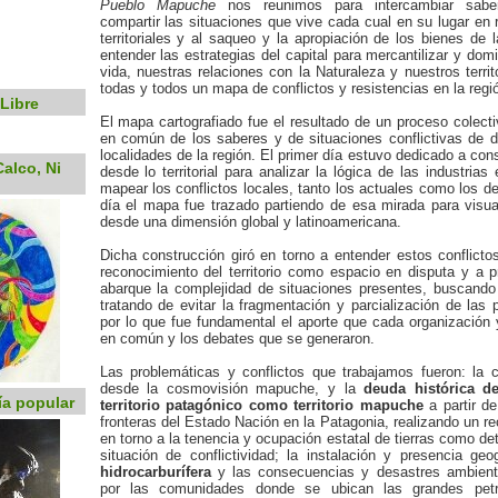
Pueblo Mapuche
nos reunimos para intercambiar sabe
compartir las situaciones que vive cada cual en su lugar en r
territoriales y al saqueo y la apropiación de los bienes de 
entender las estrategias del capital para mercantilizar y do
vida, nuestras relaciones con la Naturaleza y nuestros territ
todas y todos un mapa de conflictos y resistencias en la regi
Libre
El mapa cartografiado fue el resultado de un proceso colecti
en común de los saberes y de situaciones conflictivas de 
localidades de la región. El primer día estuvo dedicado a co
alco, Ni
desde lo territorial para analizar la lógica de las industrias
mapear los conflictos locales, tanto los actuales como los d
día el mapa fue trazado partiendo de esa mirada para visu
desde una dimensión global y latinoamericana.
Dicha construcción giró en torno a entender estos conflicto
reconocimiento del territorio como espacio en disputa y a 
abarque la complejidad de situaciones presentes, buscando
tratando de evitar la fragmentación y parcialización de las 
por lo que fue fundamental el aporte que cada organización
en común y los debates que se generaron.
Las problemáticas y conflictos que trabajamos fueron: la co
desde la cosmovisión mapuche, y la
deuda histórica d
ía popular
territorio patagónico como territorio mapuche
a partir de
fronteras del Estado Nación en la Patagonia, realizando un reco
en torno a la tenencia y ocupación estatal de tierras como de
situación de conflictividad; la instalación y presencia ge
hidrocarburífera
y las consecuencias y desastres ambienta
por las comunidades donde se ubican las grandes petr