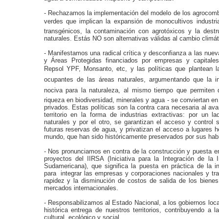
- Rechazamos la implementación del modelo de los agrocomb
verdes que implican la expansión de monocultivos industria
transgénicos, la contaminación con agrotóxicos y la dest
naturales. Estás NO son alternativas válidas al cambio climát
- Manifestamos una radical crítica y desconfianza a las nuev
y Áreas Protegidas financiados por empresas y capitales
Repsol YPF, Monsanto, etc, y las políticas que plantean la
ocupantes de las áreas naturales, argumentando que la 
nociva para la naturaleza, al mismo tiempo que permiten 
riqueza en biodiversidad, minerales y agua - se conviertan en
privados. Estas políticas son la contra cara necesaria al ava
territorio en la forma de industrias extractivas: por un 
naturales y por el otro, se garantizan el acceso y control s
futuras reservas de agua, y privatizan el acceso a lugares 
mundo, que han sido históricamente preservados por sus habit
- Nos pronunciamos en contra de la construcción y puesta e
proyectos del IIRSA (Iniciativa para la Integración de la I
Sudamericana), que significa la puesta en práctica de la in
para integrar las empresas y corporaciones nacionales y tras
rapidez y la disminución de costos de salida de los bienes
mercados internacionales.
- Responsabilizamos al Estado Nacional, a los gobiernos loca
histórica entrega de nuestros territorios, contribuyendo a 
cultural, ecológico y social.