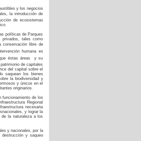
ustibles y los negocios
les, la introducción de
rucción de ecosistemas
ico.
as políticas de Parques
 privados, tales como
 conservación libre de
intervención humana es
que éstas áreas  y su
 patrimonio de capitales
nce del capital sobre el
lado saquean los bienes
obre la biodiversidad y
hermosos y únicos en el
antes originarios.
n funcionamiento de los
nfraestructura Regional
fraestructura necesaria
nacionales, y lograr la
 de la naturaleza a los
les y nacionales, por la
la destrucción y saqueo