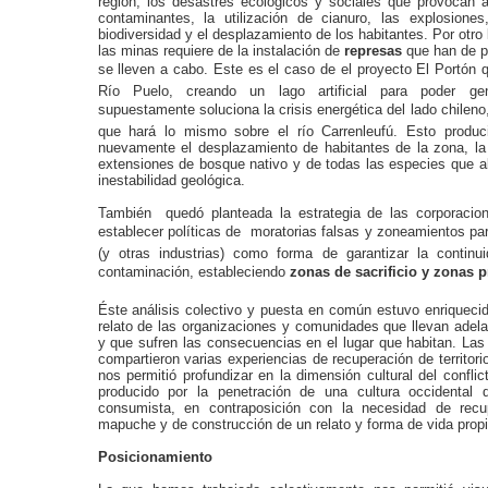
región, los desastres ecológicos y sociales que provocan 
contaminantes, la utilización de cianuro, las explosiones
biodiversidad y el desplazamiento de los habitantes. Por otro 
las minas requiere de la instalación de
represas
que han de p
se lleven a cabo. Este es el caso de el proyecto El Portón 
Río Puelo, creando un lago artificial para poder ge
supuestamente soluciona la crisis energética del lado chileno,
que hará lo mismo sobre el río Carrenleufú. Esto produci
nuevamente el desplazamiento de habitantes de la zona, la
extensiones de bosque nativo y de todas las especies que all
inestabilidad geológica.
También quedó planteada la estrategia de las corporacio
establecer políticas de moratorias falsas y zoneamientos pa
(y otras industrias) como forma de garantizar la contin
contaminación, estableciendo
zonas de sacrificio y zonas p
Éste análisis colectivo y puesta en común estuvo enriquecid
relato de las organizaciones y comunidades que llevan adela
y que sufren las consecuencias en el lugar que habitan. L
compartieron varias experiencias de recuperación de territorio
nos permitió profundizar en la dimensión cultural del confli
producido por la penetración de una cultura occidental 
consumista, en contraposición con la necesidad de recup
mapuche y de construcción de un relato y forma de vida propi
Posicionamiento