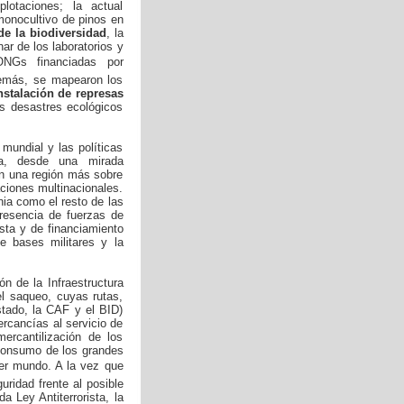
lotaciones; la actual
monocultivo de pinos en
 de la biodiversidad
, la
ar de los laboratorios y
NGs financiadas por
demás, se mapearon los
nstalación de represas
s desastres ecológicos
mundial y las políticas
za, desde una mirada
 en una región más sobre
ciones multinacionales.
nia como el resto de las
presencia de fuerzas de
ista y de financiamiento
 de bases militares y la
ión de la Infraestructura
l saqueo, cuyas rutas,
stado, la CAF y el BID)
rcancías al servicio de
mercantilización de los
 consumo de los grandes
er mundo. A la vez que
uridad frente al posible
a Ley Antiterrorista, la