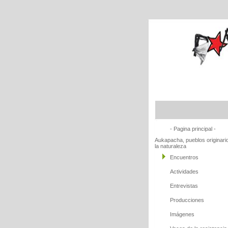
- Pagina principal -
Aukapacha, pueblos originari
la naturaleza
Encuentros
Actividades
Entrevistas
Producciones
Imágenes