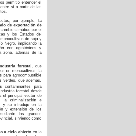
nos permitió entender el
ntre sí a partir de las
tos.
ectos, por ejemplo,
la
cado de exportación de
cambio climático por el
icas y los Estados del
 monocultivos de soja y
ío Negro, implicando la
ción con agrotóxicos y
 la zona, además de la
dustria forestal
, que
les en monocultivos, la
os para agrocombustible
os verdes, que además,
s
contaminantes para
ndustria forestal desde
 el principal vector de
 la criminalización e
s, y se introdujo en la
ón y extensión de los
mediante las grandes
vincial, sirviendo como
s a cielo abierto
en la