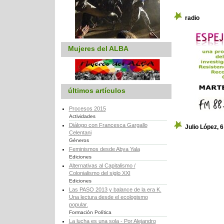
radio
Mujeres del ALBA
últimos artículos
Procesos 2015
Actividades
Diálogo con Francesca Gargallo
Julio López, 
Celentani
Géneros
Feminismos desde Abya Yala
Ediciones
Alternativas al Capitalismo /
Colonialismo del siglo XXI
Ediciones
Las PASO 2013 y balance de la era K.
Una lectura desde el ecologismo
popular.
Formación Política
La lucha es una sola - Por Alejandro