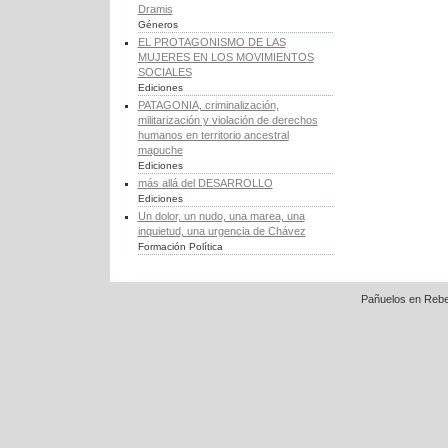
Dramis
Géneros
EL PROTAGONISMO DE LAS
MUJERES EN LOS MOVIMIENTOS
SOCIALES
Ediciones
PATAGONIA, criminalización,
militarización y violación de derechos
humanos en territorio ancestral
mapuche
Ediciones
más allá del DESARROLLO
Ediciones
Un dolor, un nudo, una marea, una
inquietud, una urgencia de Chávez
Formación Política
Pañuelos en Rebe