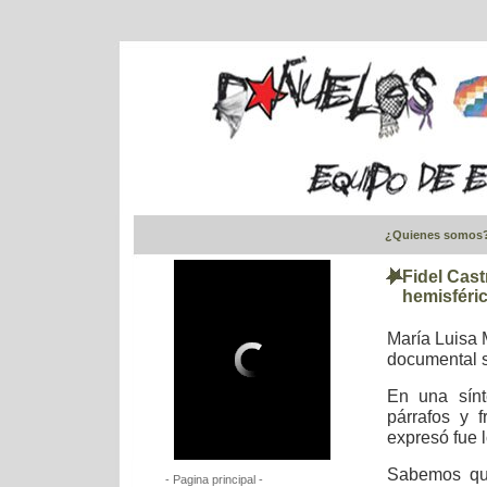
¿Quienes somos
Fidel Cast
hemisféri
María Luisa 
documental s
En una sínt
párrafos y 
expresó fue l
Sabemos que
- Pagina principal -