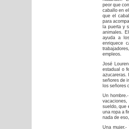
peor que con
caballo en el
que el caba
para acompaña
la puerta y 
animales. E
ayuda a los
enriquece 
trabajadore
empleos.
José Louren
estadual o f
azucareras. 
señores de in
los señores 
Un hombre.-
vacaciones,
sueldo, que 
una ropa a fi
nada de eso, 
Una mujer.- 