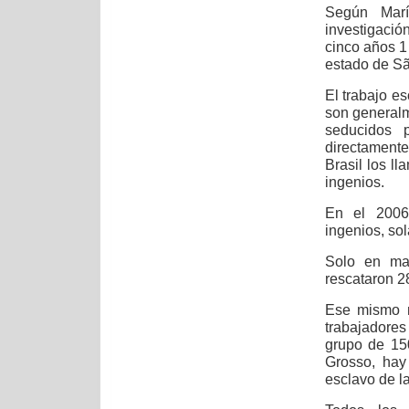
Según Marí
investigació
cinco años 1
estado de Sã
El trabajo e
son generalm
seducidos p
directamente
Brasil los l
ingenios.
En el 2006,
ingenios, so
Solo en mar
rescataron 2
Ese mismo m
trabajadores
grupo de 15
Grosso, hay 
esclavo de l