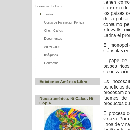
tienen como 
Formación Política
consumo de e
los países c
Textos
de la poblac
Curso de Formación Política
consumo per
kilowatts, 
Che, 40 años
Latina el pr
Documentos
El monopoli
Actividades
cláusulas en 
Imágenes
El papel de l
Contactar
países rico
colonización
Es necesari
Ediciones América Libre
beneficios de
procesamien
fuentes de 
Nuestramérica. Ni Calco, Ni
Copia
productos qu
El proceso d
vinaza. Por 
litros de vi
fertilizante