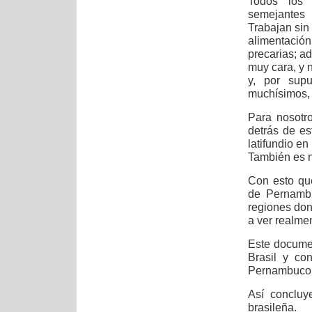
Todos los 
semejantes 
Trabajan sin 
alimentació
precarias; a
muy cara, y 
y, por sup
muchísimos, 
Para nosotro
detrás de e
latifundio en
También es n
Con esto qu
de Pernambu
regiones don
a ver realme
Este documen
Brasil y co
Pernambuco
Así concluy
brasileña.