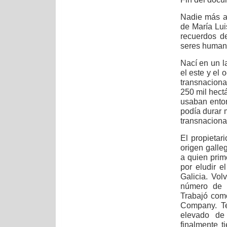
Nadie más ag
de María Lui
recuerdos d
seres human
Nací en un l
el este y el 
transnacion
250 mil hectá
usaban enton
podía durar 
transnaciona
El propietar
origen galle
a quien prim
por eludir el
Galicia. Vo
número de g
Trabajó como
Company. Te
elevado de 
finalmente t