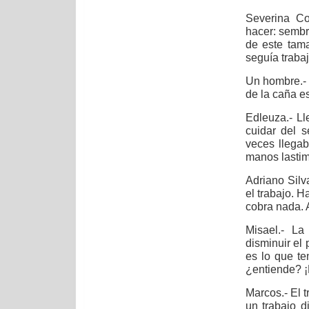
Severina Co
hacer: sembr
de este tama
seguía traba
Un hombre.- T
de la caña es
Edleuza.- Ll
cuidar del s
veces llegab
manos lastim
Adriano Silv
el trabajo. 
cobra nada. 
Misael.- La
disminuir el
es lo que t
¿entiende? ¡
Marcos.- El t
un trabajo d