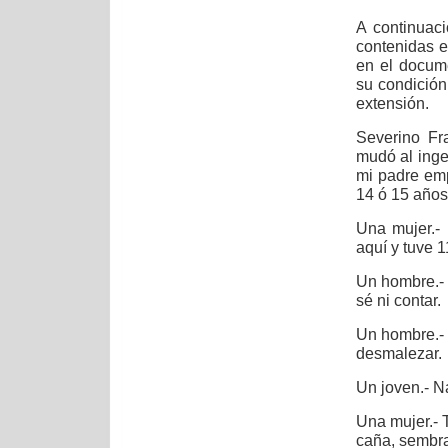
A continuac
contenidas e
en el docume
su condición
extensión.
Severino Fr
mudó al inge
mi padre emp
14 ó 15 años
Una mujer.-
aquí y tuve 1
Un hombre.- 
sé ni contar.
Un hombre.- 
desmalezar.
Un joven.- N
Una mujer.- 
caña, sembrab