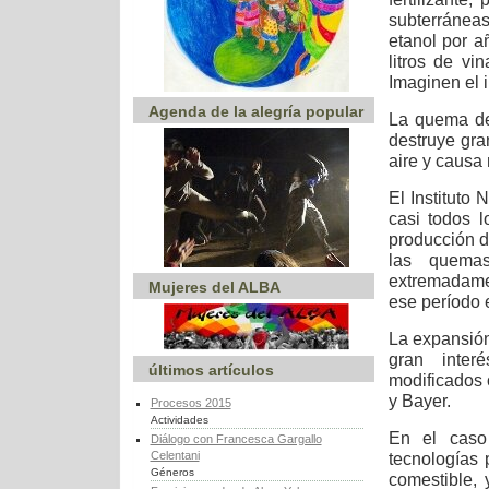
subterráneas
etanol por a
litros de vi
Imaginen el 
Agenda de la alegría popular
La quema de 
destruye gra
aire y causa
El Instituto
casi todos 
producción d
las quema
extremadame
Mujeres del ALBA
ese período 
La expansión
gran inter
últimos artículos
modificados 
y Bayer.
Procesos 2015
Actividades
En el caso 
Diálogo con Francesca Gargallo
Celentani
tecnologías 
Géneros
comestible,