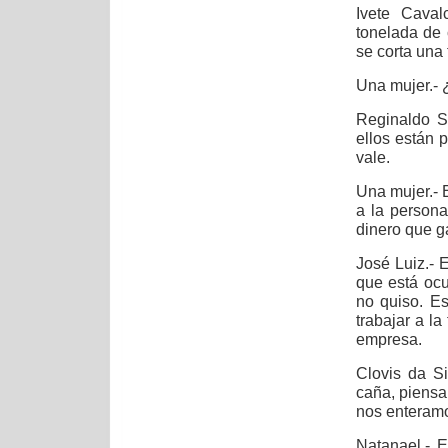
Ivete Caval
tonelada de 
se corta una 
Una mujer.- 
Reginaldo S
ellos están 
vale.
Una mujer.- E
a la person
dinero que g
José Luiz.- 
que está ocu
no quiso. Es
trabajar a la
empresa.
Clovis da S
caña, piensa
nos enteramo
Natanael.- E