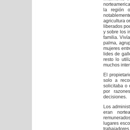
norteamerica
la región o
notablement
agricultura o
liberados po
y sobre los 
familia. Viv
palma, agrup
mujeres entr
lides de gall
resto lo ut
muchos inter
El propietari
solo a reco
solicitaba o
por razone
decisiones.
Los administ
eran norte
remunerados
lugares esco
trabajadores