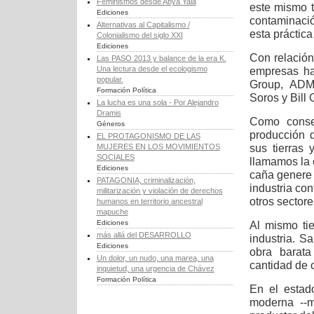
Feminismos desde Abya Yala
este mismo t
Ediciones
contaminació
Alternativas al Capitalismo /
esta práctic
Colonialismo del siglo XXI
Ediciones
Con relación 
Las PASO 2013 y balance de la era K.
Una lectura desde el ecologismo
empresas ha
popular.
Group, ADM
Formación Política
Soros y Bill 
La lucha es una sola - Por Alejandro
Dramis
Como conse
Géneros
producción 
EL PROTAGONISMO DE LAS
sus tierras
MUJERES EN LOS MOVIMIENTOS
SOCIALES
llamamos la 
Ediciones
caña genere 
PATAGONIA, criminalización,
industria con
militarización y violación de derechos
otros sectore
humanos en territorio ancestral
mapuche
Ediciones
Al mismo ti
más allá del DESARROLLO
industria. 
Ediciones
obra barata
Un dolor, un nudo, una marea, una
cantidad de 
inquietud, una urgencia de Chávez
Formación Política
En el estad
moderna --m