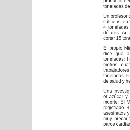
productor del
toneladas de
Un profesor 
cálculos: en
4 toneladas
dólares. Ac
cortar 15 to
El propio Mi
dice que a
toneladas; 
metros cua
trabajadore
toneladas. E
de salud y ha
Una investig
el azúcar y
muerte. El M
registrado 
asesinatos y
muy precari
paros cardia