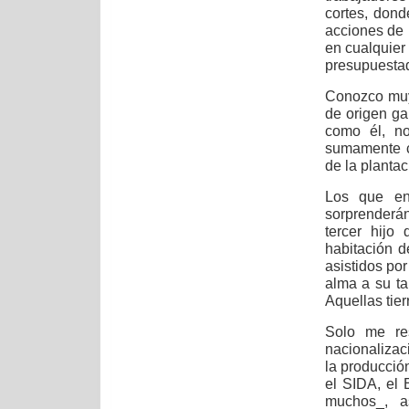
cortes, don
acciones de 
en cualquier
presupuestad
Conozco muy 
de origen g
como él, n
sumamente c
de la plantac
Los que en 
sorprenderá
tercer hijo
habitación d
asistidos po
alma a su ta
Aquellas tier
Solo me re
nacionalizac
la producció
el SIDA, el 
muchos_, a