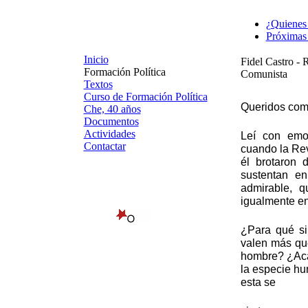
¿Quienes
Próximas 
Inicio
Fidel Castro - 
Formación Política
Comunista
Textos
Curso de Formación Política
Queridos com
Che, 40 años
Documentos
Actividades
Leí con emo
Contactar
cuando la Rev
él brotaron 
sustentan e
admirable, q
igualmente en
¿Para qué sir
valen más qu
hombre? ¿Aca
la especie hu
esta se