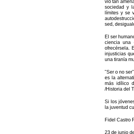
vio tan amena
sociedad y l
límites y se
autodestrucc
sed, desigual
El ser humano
ciencia una 
ofrecérsela. 
injusticias q
una tiranía mu
"Ser o no ser
es la alterna
más idílico
/Historia del
Si los jóvene
la juventud c
Fidel Castro 
23 de junio d