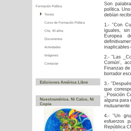
Son palabra
Formación Política
política. Un
debían recibi
Textos
Curso de Formación Política
1.- "Con Cu
iguales, si
Che, 40 años
Europea d
Documentos
definitivam
inaplicables 
Actividades
Imágenes
2.- "Las _C
Común', ac
Contactar
Finanzas de 
borrador esc
Ediciones América Libre
3.- "Después
que corresp
_Posición C
Nuestramérica. Ni Calco, Ni
alguna para 
Copia
mutuamente r
4.- "Un gru
esfuerzos p
República C