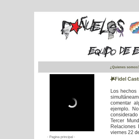
¿Quienes somos
Fidel Cast
Los hechos s
simultánea
comentar al
ejemplo. No
considerado
Tercer Mund
Relaciones 
viernes 22 d
- Pagina principal -