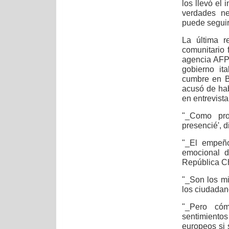
los llevó el
verdades ne
puede seguir
La última r
comunitario 
agencia AFP 
gobierno it
cumbre en B
acusó de hab
en entrevist
"_Como pro
presencié', d
"_El empeño
emocional d
República Ch
"_Son los m
los ciudadan
"_Pero cóm
sentimientos
europeos si 