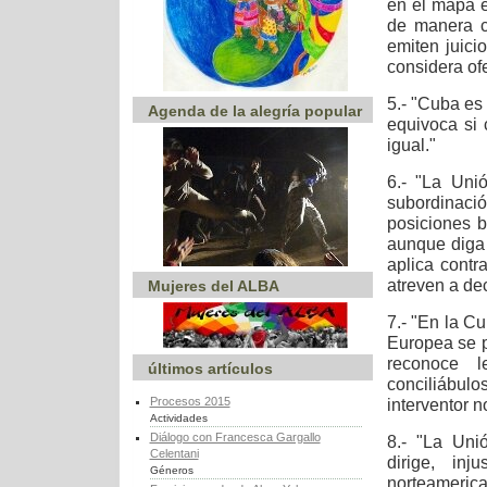
en el mapa 
de manera c
emiten juici
considera of
5.- "Cuba es
Agenda de la alegría popular
equivoca si
igual."
6.- "La Uni
subordinació
posiciones 
aunque diga 
aplica contr
atreven a dec
Mujeres del ALBA
7.- "En la C
Europea se 
reconoce l
últimos artículos
conciliábul
Procesos 2015
interventor 
Actividades
Diálogo con Francesca Gargallo
8.- "La Uni
Celentani
dirige, in
Géneros
norteamerica