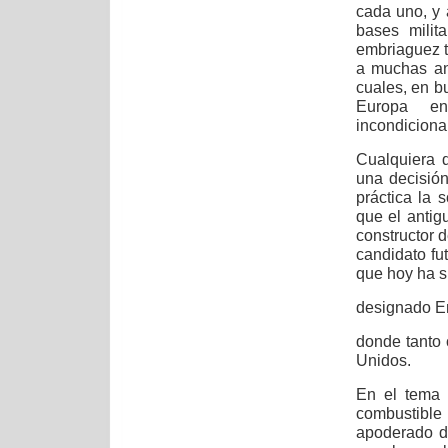
cada uno, y
bases milit
embriaguez t
a muchas ant
cuales, en b
Europa en
incondiciona
Cualquiera 
una decisión
práctica la
que el antig
constructor 
candidato fu
que hoy ha s
designado En
donde tanto 
Unidos.
En el tema 
combustible
apoderado d