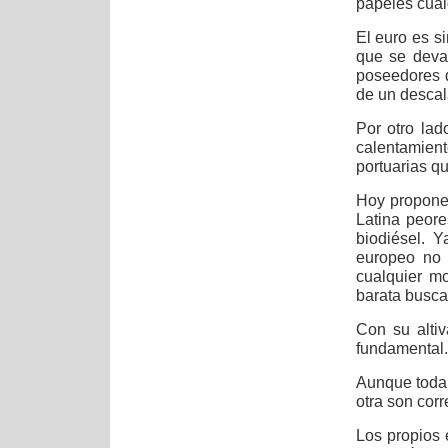
papeles cual
El euro es s
que se deva
poseedores d
de un desca
Por otro lad
calentamien
portuarias q
Hoy propone
Latina peor
biodiésel. 
europeo no 
cualquier m
barata busca
Con su alti
fundamental.
Aunque toda 
otra son corre
Los propios