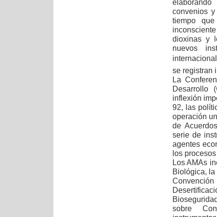
elaborando 
convenios y
tiempo que
inconsciente
dioxinas y 
nuevos ins
internaciona
se registran 
La Conferen
Desarrollo
inflexión imp
92, las polí
operación un
de Acuerdos
serie de ins
agentes econ
los procesos
Los AMAs in
Biológica, la
Convenció
Desertifica
Biosegurida
sobre Cont