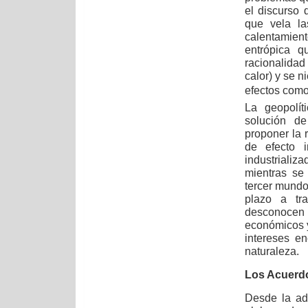
el discurso 
que vela la
calentamien
entrópica q
racionalida
calor) y se n
efectos como 
La geopolít
solución de
proponer la 
de efecto 
industriali
mientras se
tercer mundo
plazo a tra
desconocen
económicos y 
intereses e
naturaleza.
Los Acuerdo
Desde la ad