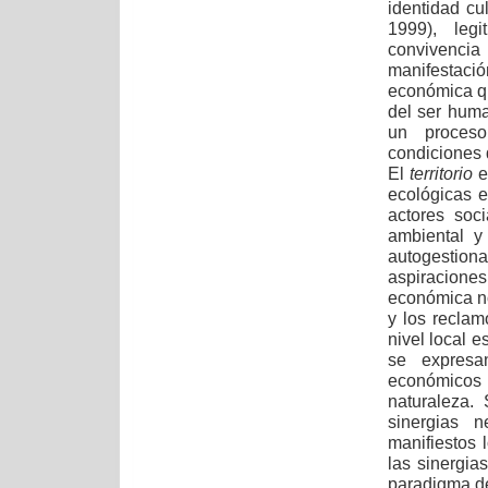
identidad cu
1999), leg
convivencia 
manifestaci
económica qu
del ser huma
un proceso
condiciones 
El
territorio
e
ecológicas e
actores soc
ambiental y
autogestiona
aspiracion
económica no
y los reclam
nivel local e
se expresa
económicos
naturaleza.
sinergias 
manifiestos 
las sinergia
paradigma de