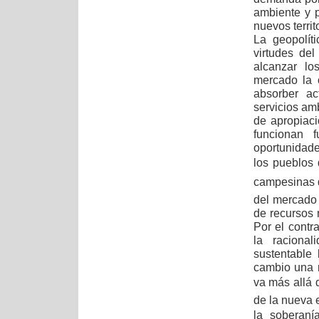
ambiente y p
nuevos territ
La geopolít
virtudes de
alcanzar lo
mercado la 
absorber ac
servicios am
de apropiac
funcionan 
oportunidade
los pueblos 
campesinas d
del mercado 
de recursos n
Por el contr
la racional
sustentable 
cambio una r
va más allá de
de la nueva 
la soberan