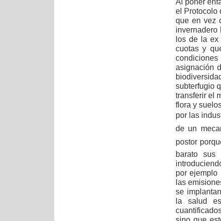
Al poner énf
el Protocolo
que en vez 
invernadero 
los de la ex
cuotas y qu
condiciones
asignación d
biodiversi
subterfugio 
transferir el
flora y suel
por las indust
de un mecan
postor porq
barato sus 
introduciend
por ejemplo 
las emisione
se implantan
la salud es
cuantificado
sino que es