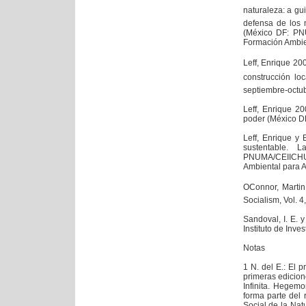
naturaleza: a gui
defensa de los 
(México DF: PN
Formación Ambien
Leff, Enrique 200
construcción lo
septiembre-octub
Leff, Enrique 20
poder (México D
Leff, Enrique y
sustentable. 
PNUMA/CEIICHU
Ambiental para A
OConnor, Martin
Socialism, Vol. 4,
Sandoval, I. E. 
Instituto de Inve
Notas
1 N. del E.: El 
primeras edicion
Infinita. Hegem
forma parte del 
Social de la Natu