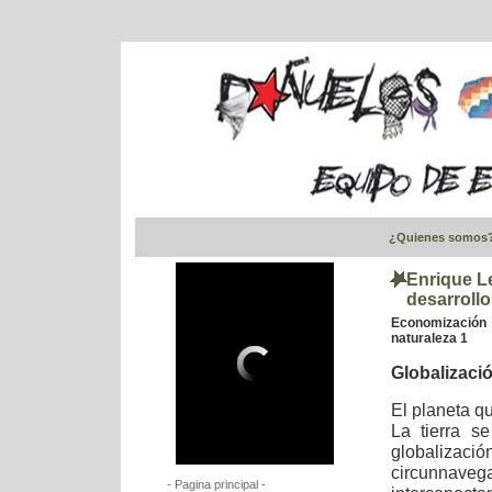
¿Quienes somos
Enrique Le
desarrollo
Economización 
naturaleza 1
Globalizació
El planeta q
La tierra s
globalizac
circunnave
- Pagina principal -