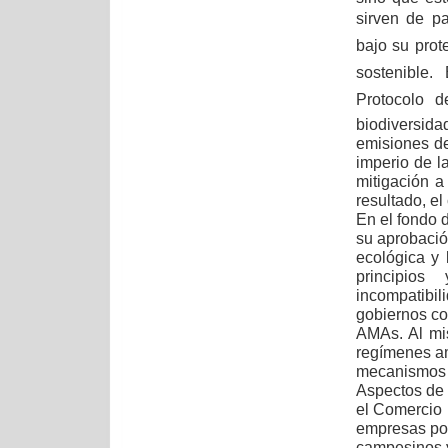
sirven de pa
bajo su prote
sostenible
Protocolo d
biodiversida
emisiones de
imperio de l
mitigación a
resultado, e
En el fondo 
su aprobación
ecológica y 
principio
incompatibi
gobiernos co
AMAs. Al mi
regímenes am
mecanismos
Aspectos de 
el Comercio 
empresas por
campesinos y