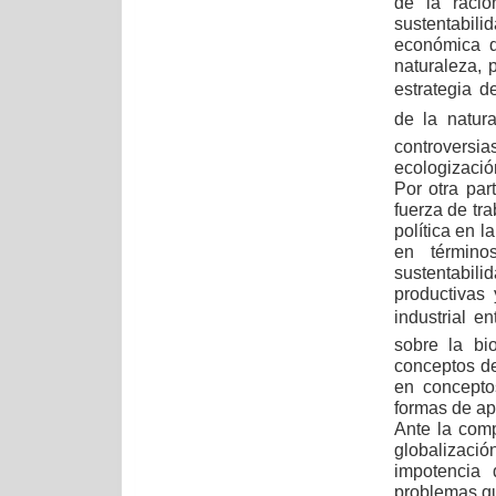
de la racio
sustentabil
económica q
naturaleza, 
estrategia d
de la natura
controvers
ecologizació
Por otra par
fuerza de tra
política en 
en términos
sustentabil
productivas 
industrial 
sobre la bio
conceptos de
en concepto
formas de apr
Ante la compl
globalizac
impotencia 
problemas q