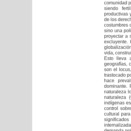
comunidad pa
siendo fert
productivas y
de los derec
costumbres d
sino una polí
proyectar a 
excluyente.
globalizació
vida, constru
Esto lleva 
geografías, 
son el locus
trastocado po
hace preval
dominante. 
naturaleza l
naturaleza 
indígenas es
control sobr
cultural par
significado
internaliza
demanda polí