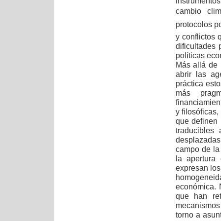
instrumentos
cambio clim
protocolos p
y conflictos 
dificultades
políticas ec
Más allá de 
abrir las a
práctica est
más pragmá
financiamien
y filosóficas
que definen 
traducibles
desplazadas 
campo de la 
la apertura
expresan los 
homogeneida
económica. 
que han ret
mecanismos 
torno a asun