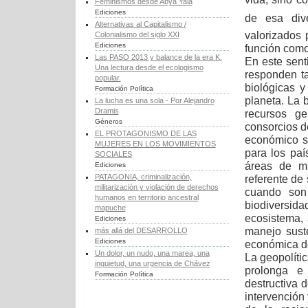
Feminismos desde Abya Yala
Ediciones
de esa dive
Alternativas al Capitalismo /
valorizados 
Colonialismo del siglo XXI
Ediciones
función como
Las PASO 2013 y balance de la era K.
En este senti
Una lectura desde el ecologismo
responden t
popular.
biológicas y
Formación Política
planeta. La
La lucha es una sola - Por Alejandro
Dramis
recursos g
Géneros
consorcios d
EL PROTAGONISMO DE LAS
económico su
MUJERES EN LOS MOVIMIENTOS
para los paí
SOCIALES
áreas de ma
Ediciones
PATAGONIA, criminalización,
referente de 
militarización y violación de derechos
cuando son 
humanos en territorio ancestral
biodiversid
mapuche
ecosistema, 
Ediciones
manejo sust
más allá del DESARROLLO
Ediciones
económica de
Un dolor, un nudo, una marea, una
La geopolític
inquietud, una urgencia de Chávez
prolonga e 
Formación Política
destructiva 
intervención 