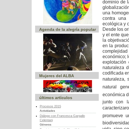
dominio de 
globalizació
una homogen
contra una 
ecológica y c
Desde los orí
Agenda de la alegría popular
y el ente qu
la objetivac
en la produc
complejidad 
económico; l
explotación
naturaleza 
codificada en
Mujeres del ALBA
naturaleza, 
natural ge
económica de
últimos artículos
junto con l
Procesos 2015
caracterizar
Actividades
promueve un
Diálogo con Francesca Gargallo
Celentani
biodiversida
Géneros
vida, sino co