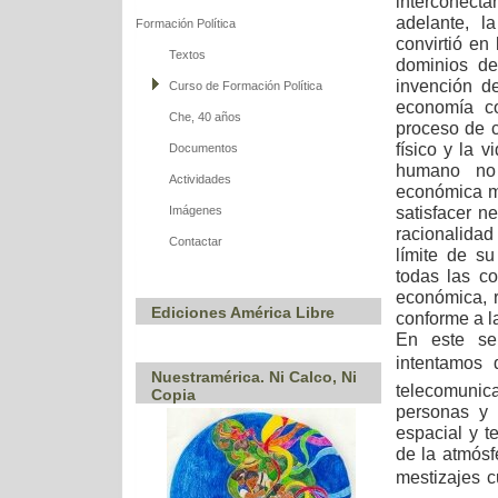
interconect
adelante, l
Formación Política
convirtió en
Textos
dominios de
invención de
Curso de Formación Política
economía co
Che, 40 años
proceso de 
físico y la 
Documentos
humano no 
Actividades
económica má
satisfacer 
Imágenes
racionalida
Contactar
límite de s
todas las co
económica, r
Ediciones América Libre
conforme a la
En este sen
intentamos d
Nuestramérica. Ni Calco, Ni
telecomunica
Copia
personas y 
espacial y t
de la atmósf
mestizajes c