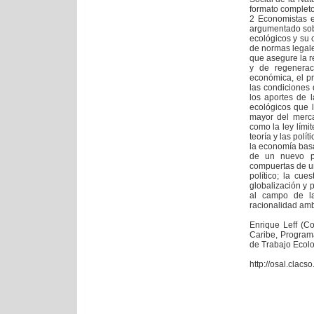
formato completo
2 Economistas 
argumentado sobr
ecológicos y su 
de normas legale
que asegure la r
y de regenerac
económica, el pr
las condiciones 
los aportes de l
ecológicos que 
mayor del merca
como la ley lími
teoría y las polí
la economía basad
de un nuevo pa
compuertas de un
político; la cue
globalización y 
al campo de la
racionalidad amb
Enrique Leff (C
Caribe, Program
de Trabajo Ecol
http://osal.clacs