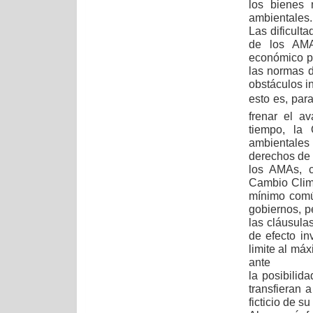
los bienes 
ambientales.
Las dificult
de los AMA
económico pa
las normas d
obstáculos i
esto es, pa
frenar el a
tiempo, la
ambientales
derechos de 
los AMAs, c
Cambio Climá
mínimo comú
gobiernos, p
las cláusula
de efecto i
limite al máx
ante
la posibilid
transfieran 
ficticio de s