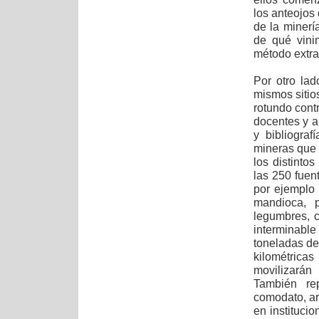
los anteojos 
de la minerí
de qué vini
método extrac
Por otro lad
mismos sitio
rotundo cont
docentes y a 
y bibliogra
mineras que e
los distinto
las 250 fuen
por ejemplo
mandioca, p
legumbres, c
interminable
toneladas de
kilométric
movilizarán
También rep
comodato, ar
en institucio