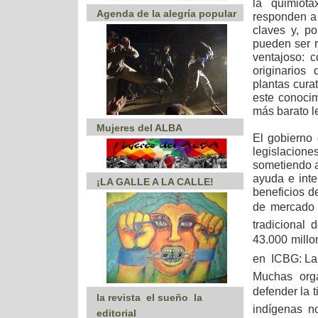
la quimiot
Agenda de la alegría popular
responden a
claves y, p
pueden ser r
ventajoso: 
originarios
plantas cura
este conocim
más barato le
Mujeres del ALBA
El gobierno
legislacion
sometiendo a
ayuda e inte
¡LA GALLE A LA CALLE!
beneficios d
de mercado 
tradicional
43.000 millo
en ICBG: La
Muchas org
defender la 
la revista  el sueño  la
indígenas n
editorial