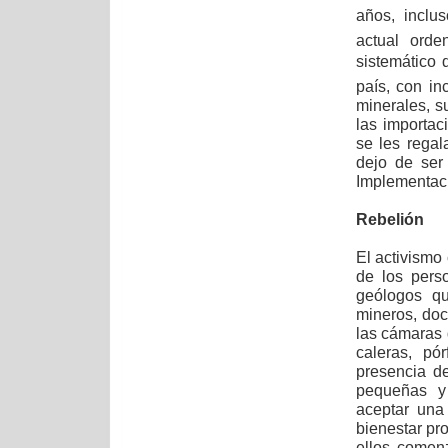
años, incl
actual orde
sistemático 
país, con in
minerales, s
las importa
se les regal
dejo de ser
Implementaci
Rebelión
El activismo
de los pers
geólogos qu
mineros, doc
las cámaras 
caleras, pó
presencia de
pequeñas y
aceptar una
bienestar pr
ellos comen