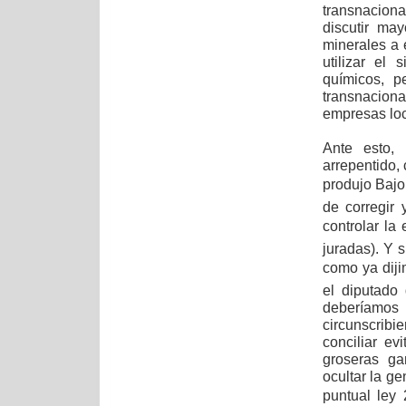
transnacion
discutir ma
minerales a 
utilizar el
químicos, p
transnacion
empresas loc
Ante esto, 
arrepentido,
produjo Bajo
de corregir
controlar la
juradas). Y 
como ya diji
el diputado
deberíamos
circunscribi
conciliar e
groseras ga
ocultar la ge
puntual ley 