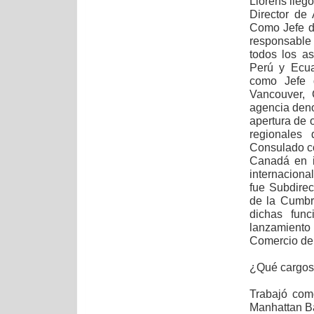
Llorens lleg
Director de
Como Jefe de
responsable 
todos los a
Perú y Ecua
como Jefe 
Vancouver, 
agencia deno
apertura de o
regionales
Consulado co
Canadá en in
internaciona
fue Subdirec
de la Cumbr
dichas func
lanzamiento
Comercio de
¿Qué cargos
Trabajó com
Manhattan Ba