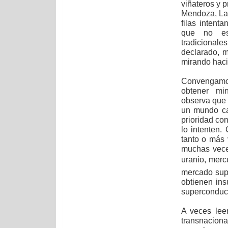
viñateros y 
Mendoza, La 
filas inten
que no est
tradicionale
declarado, 
mirando haci
Convengamos
obtener min
observa que 
un mundo ca
prioridad co
lo intenten.
tanto o más 
muchas vece
uranio, mercu
mercado supe
obtienen ins
superconduct
A veces lee
transnaciona