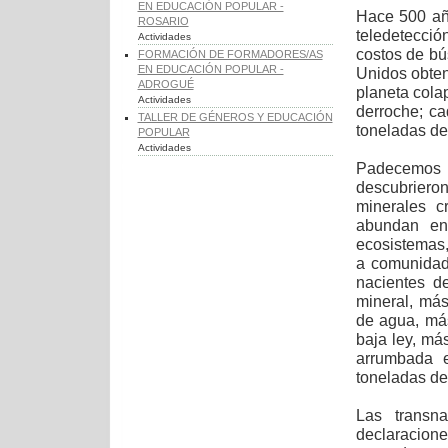
EN EDUCACIÓN POPULAR -
Hace 500 año
ROSARIO
teledetecció
Actividades
costos de b
FORMACIÓN DE FORMADORES/AS
EN EDUCACIÓN POPULAR -
Unidos obten
ADROGUÉ
planeta cola
Actividades
derroche; c
TALLER DE GÉNEROS Y EDUCACIÓN
toneladas de
POPULAR
Actividades
Padecemos l
descubriero
minerales c
abundan en
ecosistemas,
a comunidad
nacientes d
mineral, má
de agua, más
baja ley, má
arrumbada e
toneladas d
Las transn
declaracione