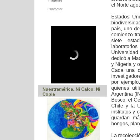
Imágenes
el Norte ago
Contactar
Estados Uni
biodiversida
país, uno de
comienzo tr
siete esta
laboratorios
Universidad
dedicó a Ma
y Nigeria y 
Cada una de
investigador
por ejemplo
quienes uti
Nuestramérica. Ni Calco, Ni
Argentina (I
Copia
Bosco, el Ce
Chile y la 
institutos 
guardan má
hongos, plan
La recolecci