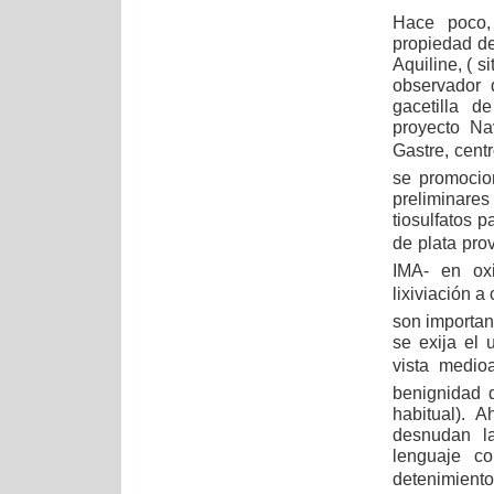
Hace poco, 
propiedad d
Aquiline, ( 
observador 
gacetilla d
proyecto Na
Gastre, cent
se promocion
preliminares
tiosulfatos 
de plata pro
IMA- en ox
lixiviación a 
son importan
se exija el
vista medioa
benignidad 
habitual). 
desnudan l
lenguaje c
detenimient