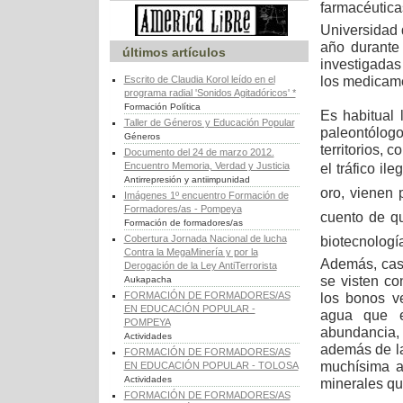
farmacéutic
Universidad 
año durante
últimos artículos
investigadas
los medicame
Escrito de Claudia Korol leído en el
programa radial 'Sonidos Agitadóricos' *
Formación Política
Es habitual 
Taller de Géneros y Educación Popular
paleontólogo
Géneros
territorios, 
Documento del 24 de marzo 2012.
Encuentro Memoria, Verdad y Justicia
el tráfico il
Antirrepresión y antiimpunidad
oro, vienen 
Imágenes 1º encuentro Formación de
Formadores/as - Pompeya
cuento de qu
Formación de formadores/as
Cobertura Jornada Nacional de lucha
biotecnolog
Contra la MegaMinería y por la
Además, cas
Derogación de la Ley AntiTerrorista
se visten co
Aukapacha
FORMACIÓN DE FORMADORES/AS
los bonos ve
EN EDUCACIÓN POPULAR -
agua que e
POMPEYA
abundancia,
Actividades
además de la
FORMACIÓN DE FORMADORES/AS
muchísima a
EN EDUCACIÓN POPULAR - TOLOSA
Actividades
minerales qu
FORMACIÓN DE FORMADORES/AS