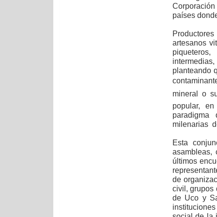
Corporación
países donde
Productore
artesanos vi
piqueteros,
intermedias
planteando q
contaminante
mineral o su
popular, en
paradigma d
milenarias d
Esta conjun
asambleas, 
últimos encu
representant
de organizac
civil, grupos
de Uco y Sa
institucion
social de la