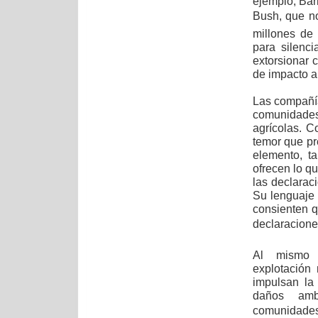
ejemplo, Bar
Bush, que no
millones de 
para silenci
extorsionar 
de impacto a
Las compañía
comunidade
agrícolas. 
temor que pre
elemento, t
ofrecen lo q
las declarac
Su lenguaje 
consienten 
declaraciones
Al mismo 
explotación
impulsan la 
daños ambi
comunidades 