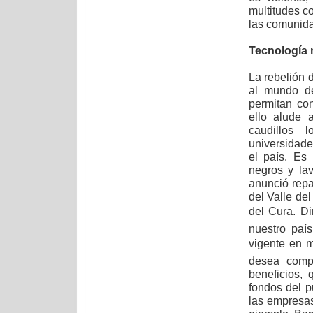
multitudes c
las comunida
Tecnología 
La rebelión 
al mundo de
permitan con
ello alude 
caudillos 
universidade
el país. Es
negros y lav
anunció repa
del Valle de
del Cura. Di
nuestro paí
vigente en 
desea compa
beneficios, 
fondos del p
las empresa