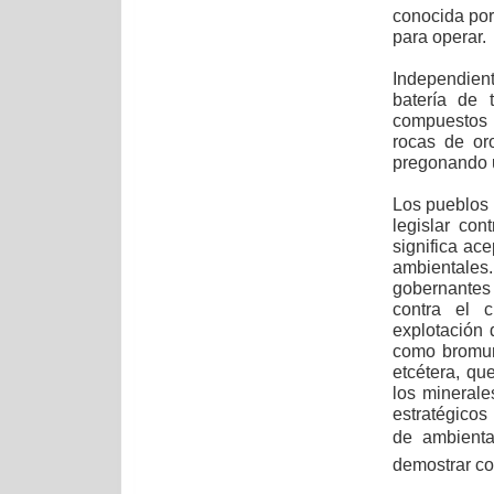
conocida por 
para operar.
Independient
batería de 
compuestos q
rocas de or
pregonando u
Los pueblos 
legislar co
significa ac
ambientales.
gobernantes
contra el c
explotación 
como bromuro
etcétera, qu
los minerale
estratégicos
de ambienta
demostrar co