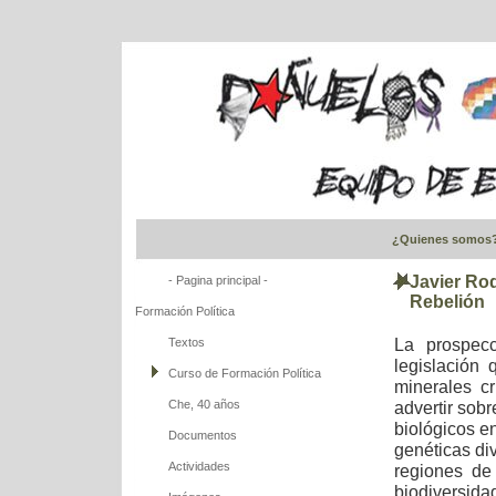
¿Quienes somos
Javier Ro
- Pagina principal -
Rebelión
Formación Política
La prospec
Textos
legislación
Curso de Formación Política
minerales c
Che, 40 años
advertir sob
biológicos e
Documentos
genéticas di
Actividades
regiones de
biodiversida