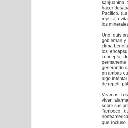
sanjuanina, 
hacer desapa
Pacífico. (L
réplica, ev
los minerales
Uno quisier
gobiernan y 
clima benefa
los encapsul
concepto d
permanente
generando oas
en ambas cuen
algo intenta
de repetir pú
Veamos. Los 
viven alarma
sobre sus pro
Tampoco qu
norteamerica
que incluso 