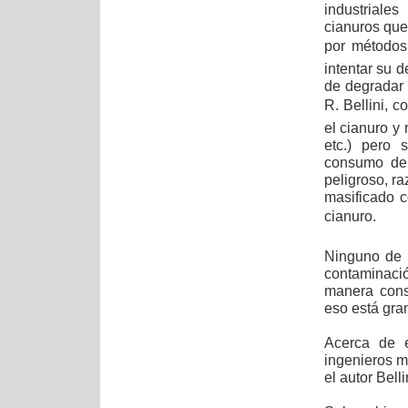
industriale
cianuros que 
por métodos
intentar su 
de degradar 
R. Bellini, 
el cianuro y r
etc.) pero 
consumo de 
peligroso, r
masificado 
cianuro.
Ninguno de 
contaminaci
manera consi
eso está gran
Acerca de e
ingenieros m
el autor Belli