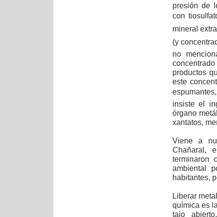
presión de l
con tiosulfa
mineral extra
(y concentra
no menciona
concentrado 
productos qu
este concent
espumantes, 
insiste el 
órgano metál
xantatos, mer
Viene a nu
Chañaral, e
terminaron 
ambiental p
habitantes, 
Liberar meta
química es l
tajo abiert