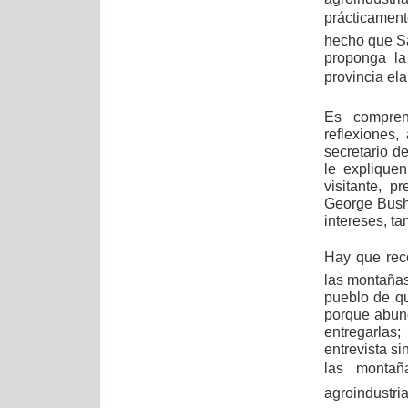
prácticament
hecho que Sa
proponga la
provincia ela
Es compren
reflexiones,
secretario d
le explique
visitante, 
George Bush,
intereses, ta
Hay que reco
las montaña
pueblo de q
porque abun
entregarlas
entrevista s
las montaña
agroindustri