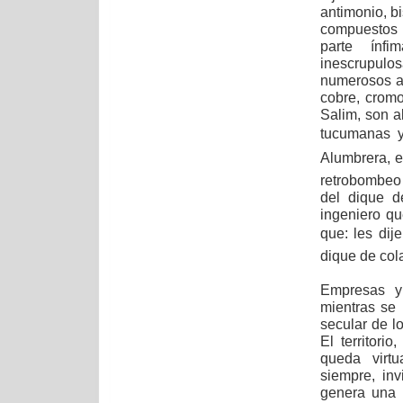
antimonio, bi
compuestos 
parte ínf
inescrupul
numerosos ar
cobre, cromo
Salim, son a
tucumanas y
Alumbrera,
retrobombeo 
del dique d
ingeniero q
que: les di
dique de col
Empresas y 
mientras se 
secular de l
El territori
queda virtu
siempre, inv
genera una 