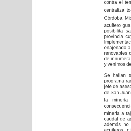
contra el te
centraliza t
Córdoba, Mis
acuífero gua
posibilita s
provincia c
Implementac
enajenado a 
renovables d
de innumerab
y venimos d
Se hallan t
programa rad
jefe de ases
de San Juan,
la minerí
consecuenci
minería a ta
caudal de ag
además no ne
acuíferos, 