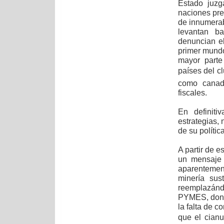
Estado juzg
naciones pre
de innumerab
levantan ba
denuncian e
primer mundo
mayor parte
países del c
como canad
fiscales.
En definiti
estrategias,
de su política
A partir de e
un mensaje p
aparentemen
minería sus
reemplazánd
PYMES, donde
la falta de c
que el cian