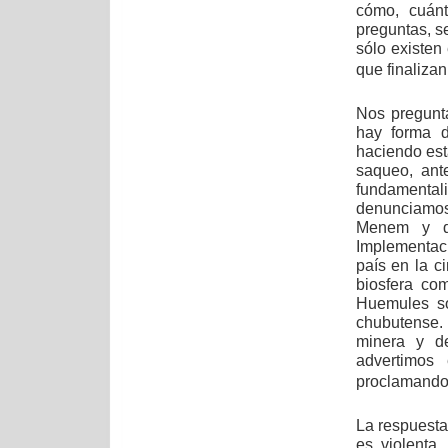
cómo, cuán
preguntas, s
sólo existen
que finalizan
Nos pregunta
hay forma d
haciendo est
saqueo, ante
fundamental
denunciamos
Menem y de
Implementac
país en la c
biosfera co
Huemules so
chubutense. 
minera y d
advertimos
proclamando q
La respuesta
es violenta