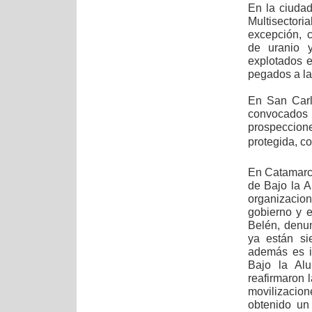
En la ciuda
Multisectoria
excepción, c
de uranio y
explotados 
pegados a la 
En San Carl
convocados 
prospeccione
protegida, co
En Catamarca
de Bajo la A
organizacio
gobierno y 
Belén, denu
ya están si
además es i
Bajo la Al
reafirmaron 
movilizacio
obtenido un