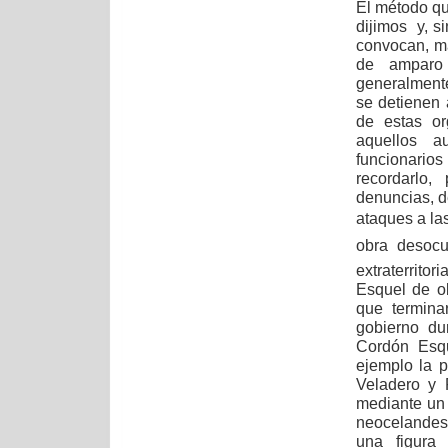
El método qu
dijimos y, s
convocan, m
de amparo 
generalmente
se detienen
de estas or
aquellos a
funcionario
recordarlo
denuncias, de
ataques a la
obra desocu
extraterrito
Esquel de o
que termina
gobierno du
Cordón Esqu
ejemplo la p
Veladero y 
mediante un 
neocelandes
una figura 