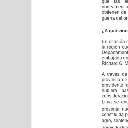
que las e
norteameric
obtienen de 
guerra del oro
¿A qué vino
En ocasión 
la región cu
Departament
embajada en
Richard G. M
A través de
provincia d
presidente 
hubiera pa
consideracio
Lima se enc
presenta nu
constituida 
agro, sente
agroindust