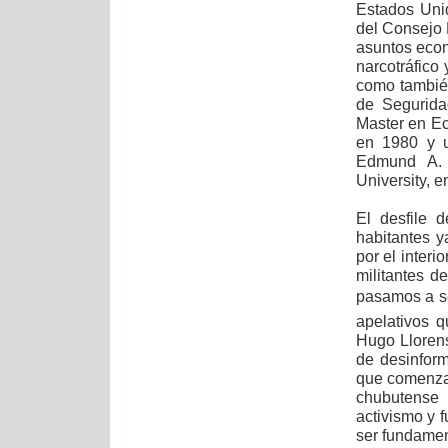
Estados Uni
del Consejo 
asuntos econ
narcotráfico
como también
de Segurida
Master en Ec
en 1980 y u
Edmund A. 
University, e
El desfile 
habitantes 
por el interi
militantes d
pasamos a ser
apelativos 
Hugo Llorens
de desinform
que comenzar
chubutense 
activismo y 
ser fundamen