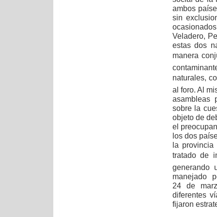
ambos países
sin exclusi
ocasionado
Veladero, Pe
estas dos n
manera conju
contaminant
naturales, c
al foro. Al 
asambleas p
sobre la cue
objeto de deb
el preocupan
los dos paíse
la provinci
tratado de
generando u
manejado por
24 de marz
diferentes v
fijaron estrat