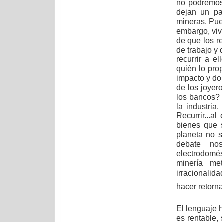
no podremos
dejan un pa
mineras. Pue
embargo, viv
de que los r
de trabajo 
recurrir a e
quién lo pro
impacto y dol
de los joyer
los bancos? 
la industria
Recurrir...a
bienes que 
planeta no 
debate nos
electrodomés
minería me
irracionalid
hacer retornar
El lenguaje h
es rentable,