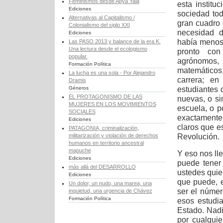
Feminismos desde Abya Yala
esta institu
Ediciones
sociedad tod
Alternativas al Capitalismo /
gran cuadro 
Colonialismo del siglo XXI
necesidad d
Ediciones
había menos,
Las PASO 2013 y balance de la era K.
Una lectura desde el ecologismo
pronto con
popular.
agrónomos, 
Formación Política
matemáticos
La lucha es una sola - Por Alejandro
carrera; e
Dramis
estudiantes 
Géneros
EL PROTAGONISMO DE LAS
nuevas, o si
MUJERES EN LOS MOVIMIENTOS
escuela, o p
SOCIALES
exactamente. 
Ediciones
claros que e
PATAGONIA, criminalización,
Revolución.
militarización y violación de derechos
humanos en territorio ancestral
mapuche
Y eso nos lle
Ediciones
puede tener 
más allá del DESARROLLO
ustedes quie
Ediciones
que puede, e
Un dolor, un nudo, una marea, una
ser el númer
inquietud, una urgencia de Chávez
Formación Política
esos estudia
Estado. Nadi
por cualquie