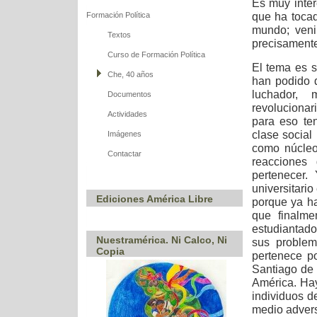
Es muy inter
que ha tocad
Formación Política
mundo; veni
Textos
precisamente
Curso de Formación Política
El tema es s
Che, 40 años
han podido d
luchador, 
Documentos
revolucionar
Actividades
para eso te
clase social
Imágenes
como núcleo
Contactar
reacciones
pertenecer.
universitario
Ediciones América Libre
porque ya ha
que finalme
estudiantado
Nuestramérica. Ni Calco, Ni
sus problem
Copia
pertenece po
Santiago de
América. Ha
individuos d
medio adverso