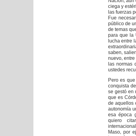
Nación, aun 
ciega y estér
las fuerzas 
Fue necesar
público de u
de temas que
para que la 
lucha entre 
extraordinar
saben, salie
nuevo, entre 
las normas 
ustedes recu
Pero es que 
conquista de
se gestó en 
que es Córdo
de aquellos 
autonomía un
esa época g
quiero cit
internacional
Maso, por ej