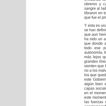
obreros y c
sangre al la
libraron en t
que fue el pr
Y esta es un
se han defin
que aun heri
ha sido un a
que donde al
todo ese p
autonomía, t
más lejos q
grandes líne
sienten que 
no a los mal
los que que
este Gobier
algún bien 
capas social
en el momen
este momento
las fuerzas 