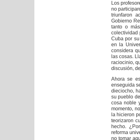
Los profesor
no participa
triunfaron 
Gobierno Rev
tanto o más
colectividad
Cuba por su 
en la Univer
considera q
las cosas. Ll
raciocinio, 
discusión, de
Ahora se es
enseguida se 
dieciocho, h
su pueblo d
cosa noble y
momento, no
la hicieron 
teorizaron 
hecho. ¿Por
reforma univ
no tomar aqu