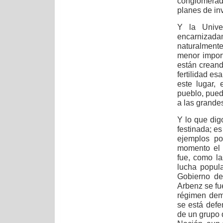
conglomerado
planes de in
Y la Unive
encarnizad
naturalment
menor import
están crean
fertilidad es
este lugar,
pueblo, puede
a las grande
Y lo que dig
festinada; es
ejemplos po
momento el 
fue, como l
lucha popula
Gobierno de
Arbenz se fu
régimen dem
se está defe
de un grupo 