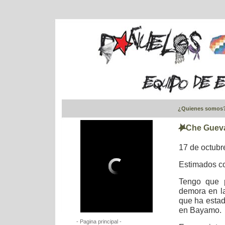
¿Quienes somos
Che Guevar
17 de octubr
Estimados c
Tengo que p
demora en la
que ha estad
en Bayamo.
- Pagina principal -