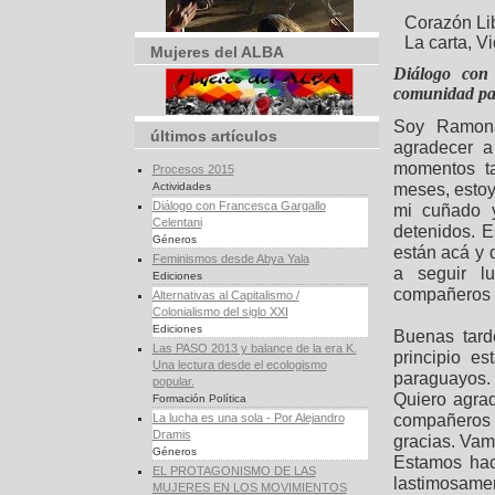
Corazón Li
La carta, Vi
Mujeres del ALBA
Diálogo con 
comunidad p
Soy Ramona
últimos artículos
agradecer a
momentos ta
Procesos 2015
meses, estoy 
Actividades
Diálogo con Francesca Gargallo
mi cuñado 
Celentani
detenidos. 
Géneros
están acá y 
Feminismos desde Abya Yala
a seguir l
Ediciones
compañeros 
Alternativas al Capitalismo /
Colonialismo del siglo XXI
Ediciones
Buenas tard
Las PASO 2013 y balance de la era K.
principio e
Una lectura desde el ecologismo
paraguayos. 
popular.
Quiero agra
Formación Política
compañeros 
La lucha es una sola - Por Alejandro
Dramis
gracias. Vam
Géneros
Estamos hac
EL PROTAGONISMO DE LAS
lastimosame
MUJERES EN LOS MOVIMIENTOS