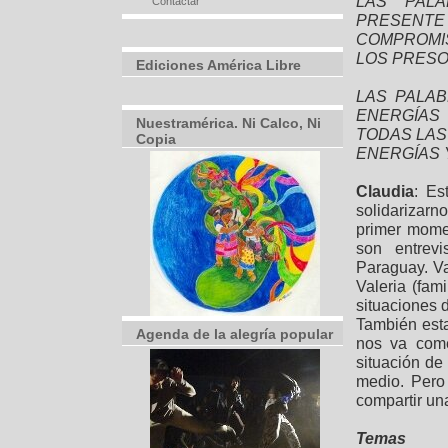
LAS PALA
Contactar
PRESENT
COMPROMIS
LOS PRESO
Ediciones América Libre
LAS PALAB
ENERGÍAS
Nuestramérica. Ni Calco, Ni
TODAS LAS
Copia
ENERGÍAS 
Claudia
: Es
solidarizar
primer mome
son entrevi
Paraguay. V
Valeria (fam
situaciones 
También esta
Agenda de la alegría popular
nos va come
situación d
medio. Pero
compartir un
Temas