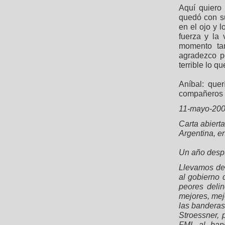
Aquí quiero 
quedó con su
en el ojo y l
fuerza y la
momento tan
agradezco p
terrible lo q
Aníbal: quer
compañeros 
11-mayo-20
Carta abiert
Argentina, e
Un año desp
Llevamos det
al gobierno
peores deli
mejores, mej
las banderas
Stroessner, 
FMI, al ban