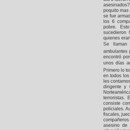
asesinados?
poquito mas d
se fue armad
los 6 compa
pobre. Est
sucedieron 
quienes eran 
Se llaman 
ambulantes p
encontró por
unos días an
Primero lo tor
en todos los 
les contamos
dirigente y
Norteaméric
terroristas
consiste co
policiales. 
fiscales, jue
compañeros 
asesino de 