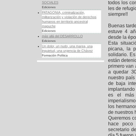
todos los co
SOCIALES
Ediciones
les de refug
PATAGONIA, criminalización,
siempre!!
militarización y violación de derechos
humanos en territorio ancestral
Buenas tardes
mapuche
estuve 4 añ
Ediciones
más allá del DESARROLLO
desde la épo
Ediciones
Esta situac
Un dolor, un nudo, una marea, una
picana, la 
inquietud, una urgencia de Chávez
solidario. 
Formación Política
están deteni
primero van 
a quedar 30
nuestro paí
de baja int
implantando 
es el más 
imperialism
los hermano
de nuestros 
Queremos co
hace poco 
secretario d
día 5 fueron