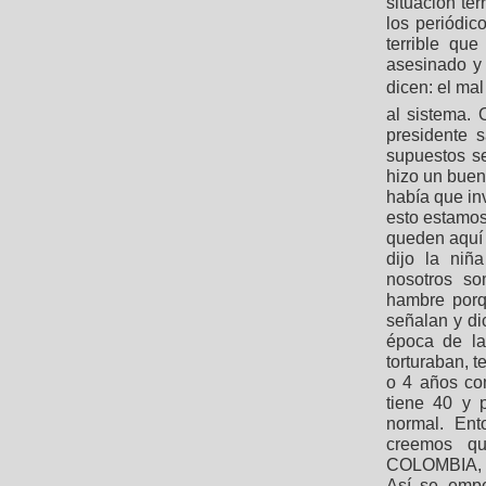
situación ter
los periódic
terrible qu
asesinado y 
dicen: el ma
al sistema.
presidente s
supuestos sec
hizo un buen
había que in
esto estamos
queden aquí 
dijo la niñ
nosotros so
hambre porq
señalan y di
época de la
torturaban, t
o 4 años com
tiene 40 y 
normal. Ent
creemos qu
COLOMBIA, p
Así se empe