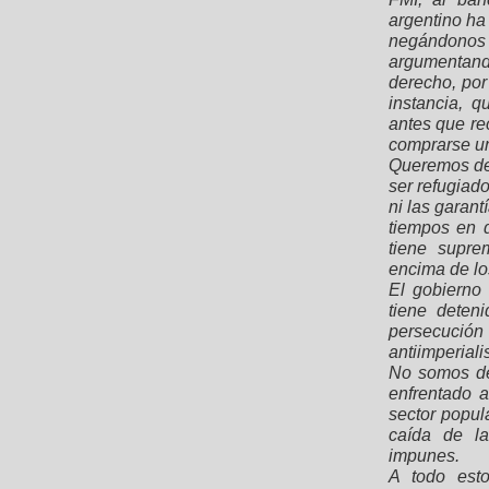
argentino ha
negándonos 
argumentand
derecho, por
instancia, 
antes que re
comprarse u
Queremos dej
ser refugiado
ni las garant
tiempos en 
tiene supre
encima de lo
El gobierno
tiene deten
persecució
antiimperialis
No somos del
enfrentado 
sector popul
caída de la
impunes.
A todo est