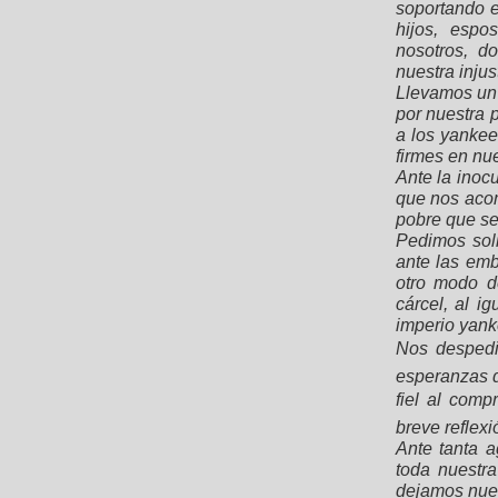
soportando en
hijos, espo
nosotros, d
nuestra injus
Llevamos un 
por nuestra p
a los yankee
firmes en nue
Ante la inocu
que nos acom
pobre que se
Pedimos soli
ante las emb
otro modo d
cárcel, al i
imperio yank
Nos despedi
esperanzas d
fiel al comp
breve reflex
Ante tanta a
toda nuestr
dejamos nues