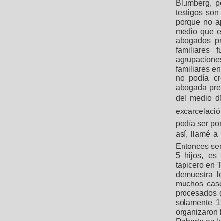
Blumberg, p
testigos so
porque no a
medio que e
abogados pr
familiares
agrupacione
familiares en
no podía cr
abogada pres
del medio d
excarcelaci
podía ser po
así, llamé a 
Entonces sen
5 hijos, es
tapicero en 
demuestra l
muchos caso
procesados qu
solamente 1
organizaron 