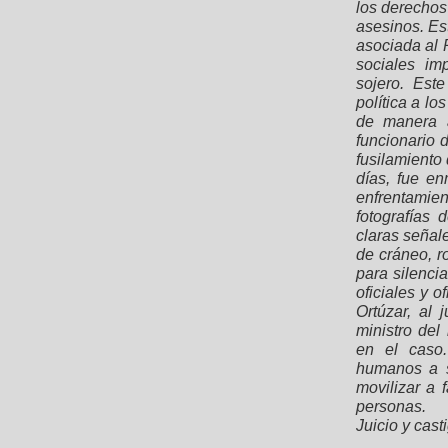
los derechos 
asesinos. Es
asociada al 
sociales im
sojero. Est
política a lo
de manera a
funcionario
fusilamiento
días, fue e
enfrentamie
fotografías
claras señal
de cráneo, ro
para silenci
oficiales y 
Ortúzar, al 
ministro del
en el caso
humanos a s
movilizar a 
personas.
Juicio y cast