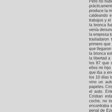
Pero no hubo
prácticamen
produce la m
caldeando e
trabajos y e
la bronca f
venía denunc
la empresa t
trasladaron
primero que 
que llegaron
la bronca es
la libertad 
los 87 que q
ellos mi hij
que iba a en
los 10 días 
vino un aut
papeles. Cris
el auto. En
Cristian es
coche, no lo
encontraba 
penal de Eze