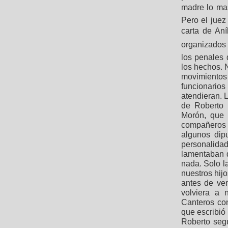
madre lo mas
Pero el jue
carta de An
organizados
los penales
los hechos. 
movimientos 
funcionari
atendieran. L
de Roberto 
Morón, que 
compañeros y
algunos dip
personalida
lamentaban d
nada. Solo l
nuestros hij
antes de ve
volviera a 
Canteros con
que escribió 
Roberto seg