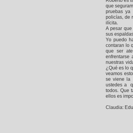
Roberto es l
que segurame
pruebas ya 
policías, de
ilícita.
A pesar que 
sus espalda
Yo puedo ha
contaran lo 
que ser ate
enfrentarse
nuestras vi
¿Qué es lo q
veamos esto
se viene la
ustedes a q
todos. Que t
ellos es im
Claudia: Educ