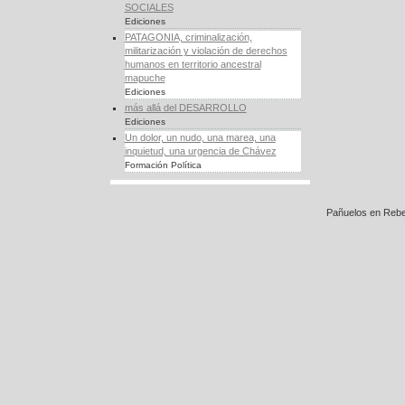
SOCIALES
Ediciones
PATAGONIA, criminalización,
militarización y violación de derechos
humanos en territorio ancestral
mapuche
Ediciones
más allá del DESARROLLO
Ediciones
Un dolor, un nudo, una marea, una
inquietud, una urgencia de Chávez
Formación Política
Pañuelos en Rebe