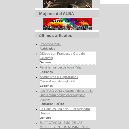
Mujeres del ALBA
últimos artículos
Procesos 2015
Actividades
Diálogo con Francesca Gargallo
Celentani
Géneros
Feminismos desde Abya Yala
Ediciones
Alternativas al Capitalismo /
Colonialismo del siglo XXI
Ediciones
Las PASO 2013 y balance de la era K.
Una lectura desde el ecologismo
popular.
Formación Política
La lucha es una sola - Por Alejandro
Dramis
Géneros
EL PROTAGONISMO DE LAS
MUJERES EN LOS MOVIMIENTOS