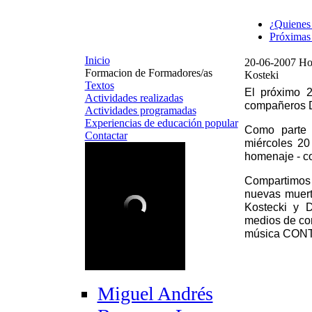
¿Quienes
Próximas 
Inicio
20-06-2007 Hom
Formacion de Formadores/as
Kosteki
Textos
El próximo 
Actividades realizadas
compañeros Da
Actividades programadas
Experiencias de educación popular
Como parte d
Contactar
miércoles 20
homenaje - c
Compartimos 
nuevas muert
Kostecki y D
medios de co
música CON
Miguel Andrés