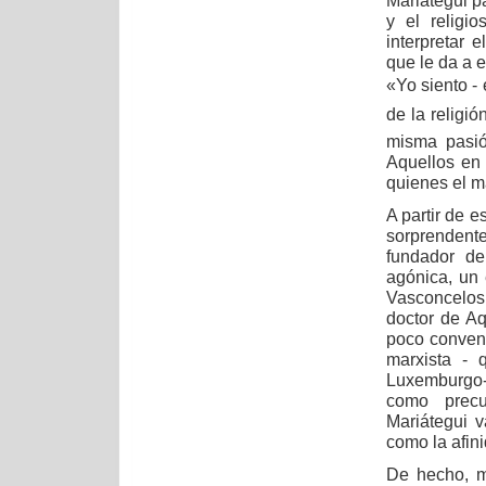
Mariátegui pa
y el religi
interpretar 
que le da a e
«Yo siento -
de la religió
misma pasión
Aquellos en 
quienes el m
A partir de 
sorprendente
fundador de
agónica, un 
Vasconcelos 
doctor de Aq
poco convenc
marxista -
Luxemburgo- q
como precu
Mariátegui v
como la afini
De hecho, ma