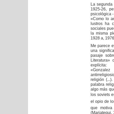
La segunda r
1925-26, pe
psicológica -
«Como lo anu
lustros ha 
sociales pue
la misma ple
1928 a, 1976
Me parece ev
una signific
pasaje sob
Literatura»
explícita:
«Gonzale
antirreligio
religión (..
palabra reli
algo más que
los soviets 
el opio de l
que motiva 
(Mariategui,