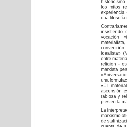
historicismo
los mitos re
experiencia 
una filosofía
Contrariame
insistiendo
vocación «i
materialista
convención 
idealista». 
entre materia
religión - e
marxista per
«Aniversario
una formulac
«El materia
ascensión es
rabiosa y re
pies en la ma
La interpreta
marxismo ofi
de stalinizac
cuenta de su