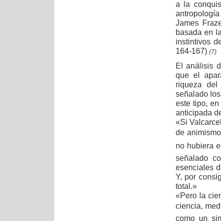
a la conquis
antropologí
James Fraze
basada en la
instintivos d
164-167)
(7)
El análisis 
que el apar
riqueza del
señalado los 
este tipo, e
anticipada de
«Si Valcarcel 
de animismo
no hubiera e
señalado co
esenciales d
Y, por consi
total.»
«Pero la cie
ciencia, medi
como un sim