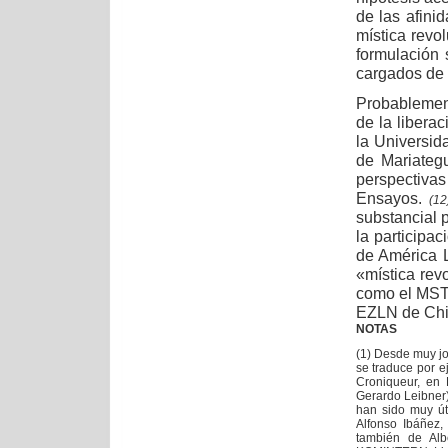
de las afinid
mística revol
formulación 
cargados de b
Probablement
de la libera
la Universid
de Mariategu
perspectivas
Ensayos.
(12
substancial p
la participa
de América L
«mística rev
como el MST 
EZLN de Ch
NOTAS
(1) Desde muy jo
se traduce por e
Croniqueur, en 
Gerardo Leibner)
han sido muy úti
Alfonso Ibáñez,
también de Alb