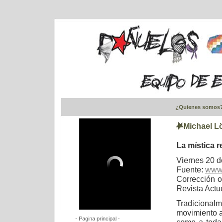
¿Quienes somos
Michael L
La mística r
Viernes 20 d
Fuente:
www.
Corrección or
Revista Actu
Tradiciona
movimiento at
- Pagina principal -