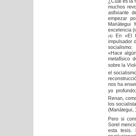
¿Cuál es la 
muchos revo
asfixiante 
empezar po
Mariátegui 
excelencia (
En «El H
(4)
impulsador d
socialismo:
«Hace algún 
metafísico d
sobre la Viol
el socialism
reconstrucci
nos ha enseñ
yo profundo
Renan, como 
los socialis
(Mariátegui, 
Pero si com
Sorel mencio
esta tesis