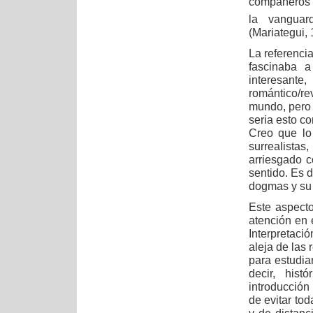
compañeros de
la vanguar
(Mariategui, 
La referencia
fascinaba a
interesant
romántico/r
mundo, pero e
seria esto co
Creo que lo
surrealista
arriesgado 
sentido. Es d
dogmas y su 
Este aspecto
atención en 
Interpretac
aleja de las
para estudiar
decir, hist
introducción
de evitar to