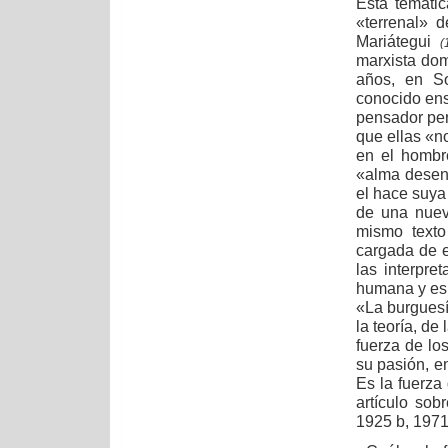
Esta temátic
«terrenal» d
Mariátegui
(
marxista dom
años, en So
conocido ens
pensador per
que ellas «n
en el hombre
«alma desenc
el hace suya
de una nueva
mismo texto
cargada de e
las interpret
humana y esp
«La burguesía
la teoría, de
fuerza de los
su pasión, en
Es la fuerza
artículo sob
1925 b, 1971