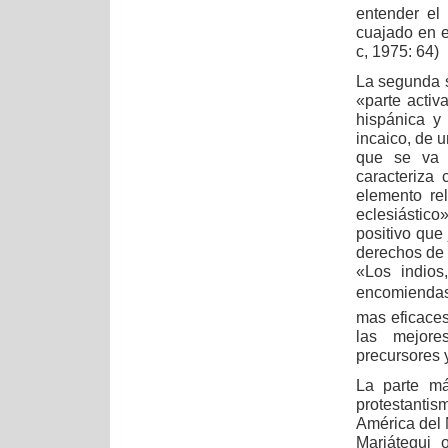
entender el
cuajado en e
c, 1975: 64)
La segunda s
«parte activa
hispánica y
incaico, de 
que se va i
caracteriza 
elemento re
eclesiástico»
positivo que
derechos de 
«Los indios
encomiendas
mas eficaces
las mejore
precursores 
La parte má
protestantis
América del 
Mariátegui 