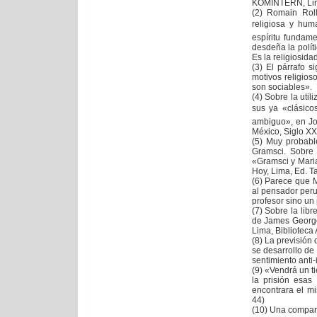
KOMINTERN, Lima
(2) Romain Roll
religiosa y hum
espíritu fundame
desdeña la polít
Es la religiosid
(3) El párrafo s
motivos religios
son sociables».
(4) Sobre la util
sus ya «clásico
ambiguo», en Jos
México, Siglo XX
(5) Muy probable
Gramsci. Sobre 
«Gramsci y Maria
Hoy, Lima, Ed. T
(6) Parece que 
al pensador peru
profesor sino un
(7) Sobre la libr
de James George 
Lima, Biblioteca
(8) La previsión 
se desarrollo de 
sentimiento anti-i
(9) «Vendrá un 
la prisión esas
encontrara el m
44)
(10) Una compara