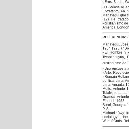
dErnst Bloch , 
(11) Véase le en
Entretanto, en 
Mariategui que s
(12) He tratado
«cristianismo de 
América, London,
REFERENCIAS
Mariategui, Jos
1964 1925 a "Dos
«El Hombre y e
Twantinsuyu», 
cristianismo d
«Una encuesta a 
«Arte, Revoluci
«Romain Rolland»
política, Lima, 
Lima, Amauta, 1
Melis, Antonio 
Total», separata
Gramsci, Antonio 
Einaudi, 1958
Sorel, Georges 19
P.-S.
Michael Löwy, bor
sociology at the
War of Gods. Reli