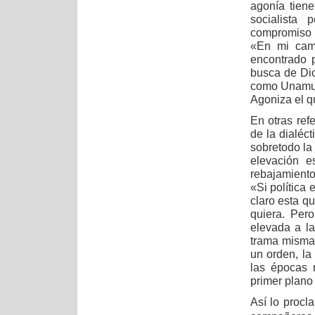
agonía tiene
socialista 
compromiso r
«En mi cami
encontrado 
busca de Di
como Unamuno
Agoniza el q
En otras ref
de la dialéct
sobretodo la 
elevación e
rebajamiento
«Si política
claro esta q
quiera. Pero
elevada a l
trama misma 
un orden, la
las épocas r
primer plano 
Así lo procl