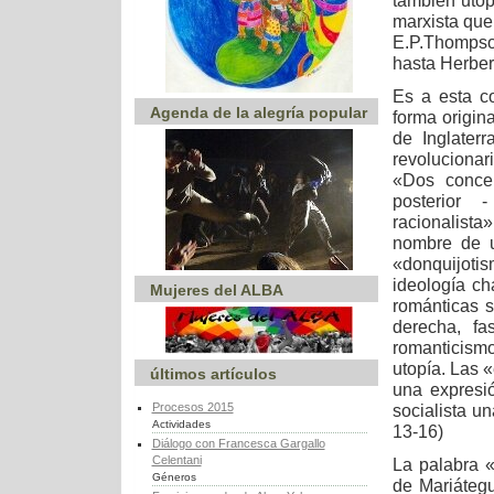
también utóp
marxista que
E.P.Thompson
hasta Herber
Es a esta c
Agenda de la alegría popular
forma origin
de Inglater
revoluciona
«Dos concep
posterior -
racionalista»
nombre de u
«donquijoti
ideología ch
Mujeres del ALBA
románticas s
derecha, fa
romanticismo
utopía. Las 
últimos artículos
una expresi
Procesos 2015
socialista u
Actividades
13-16)
Diálogo con Francesca Gargallo
Celentani
La palabra 
Géneros
de Mariátegu