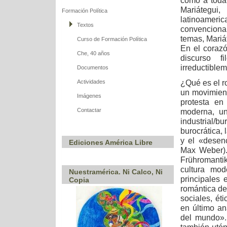
como a toda
Mariátegui
Formación Política
latinoamer
Textos
convenciona
temas, Mariá
Curso de Formación Política
En el corazó
Che, 40 años
discurso f
irreductible
Documentos
¿Qué es el r
Actividades
un movimient
Imágenes
protesta en 
Contactar
moderna, un
industrial/
burocrática, 
y el «desen
Ediciones América Libre
Max Weber).
Frühromanti
cultura mod
Nuestramérica. Ni Calco, Ni
principales 
Copia
romántica de
sociales, éti
en último an
del mundo».