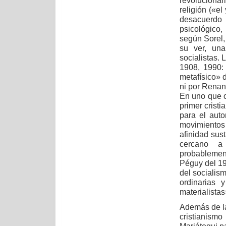
revoluciona
religión («e
desacuerdo 
psicológico,
según Sorel,
su ver, una
socialistas. 
1908, 1990: 
metafísico» 
ni por Renan
En uno que o
primer crist
para el auto
movimientos
afinidad sust
cercano a
probablemen
Péguy del 19
del socialis
ordinarias 
materialista
Además de la
cristianism