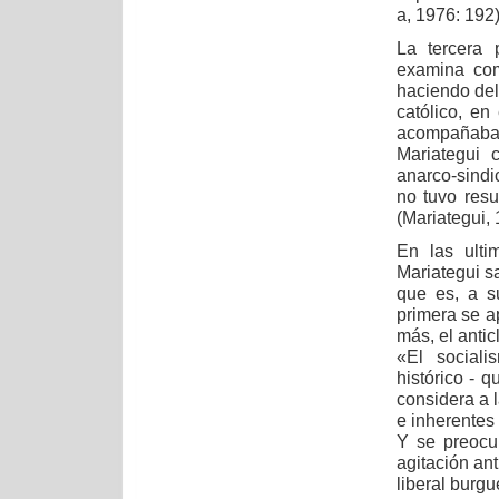
a, 1976: 192
La tercera 
examina com
haciendo del
católico, en
acompañaba 
Mariategui c
anarco-sindic
no tuvo res
(Mariategui,
En las ulti
Mariategui s
que es, a su
primera se a
más, el anticl
«El sociali
histórico - q
considera a l
e inherentes
Y se preocu
agitación ant
liberal burgu