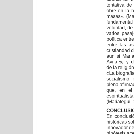
tentativa de
obre en la 
masas». (Mar
fundamental 
voluntad, de
varios pasa
política entr
entre las as
cristiandad 
aun si Mari
Avila
, y, 
(9)
de la religión
«La biografí
socialismo,
plena afirmac
que, en el
espiritualist
(Mariategui,
CONCLUSI
En conclusi
históricas so
innovador de 
hipótesis ace