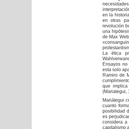
necesidades
interpretaci
en la histori
en otras pa
revolución b
una hipótesi
de Max Weber
«consanguin
protestantis
La ética pr
Wahlverwand
Ensayos no 
esta solo ap
Ramiro de M
cumplimiento
que implica
(Mariategui,
Mariátegui c
cuanto form
posibilidad 
es perjudica
considera a
capitalismo 