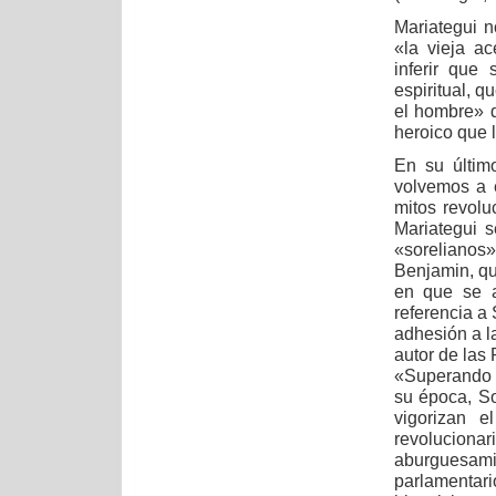
Mariategui n
«la vieja a
inferir que
espiritual, q
el hombre» 
heroico que 
En su últim
volvemos a e
mitos revolu
Mariategui 
«soreliano
Benjamin, qu
en que se a
referencia a
adhesión a l
autor de las 
«Superando l
su época, So
vigorizan e
revolucion
aburguesamie
parlamentari