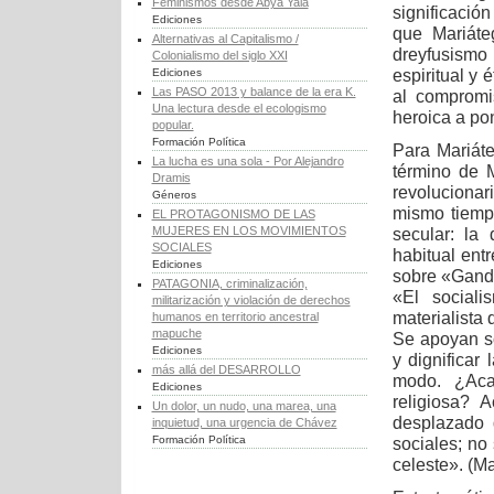
Feminismos desde Abya Yala
significació
Ediciones
que Mariáte
Alternativas al Capitalismo /
dreyfusismo
Colonialismo del siglo XXI
espiritual y 
Ediciones
Las PASO 2013 y balance de la era K.
al compromi
Una lectura desde el ecologismo
heroica a pon
popular.
Formación Política
Para Mariáte
La lucha es una sola - Por Alejandro
término de 
Dramis
revolucionar
Géneros
mismo tiempo
EL PROTAGONISMO DE LAS
MUJERES EN LOS MOVIMIENTOS
secular: la 
SOCIALES
habitual ent
Ediciones
sobre «Gandh
PATAGONIA, criminalización,
«El social
militarización y violación de derechos
materialista 
humanos en territorio ancestral
mapuche
Se apoyan so
Ediciones
y dignificar
más allá del DESARROLLO
modo. ¿Aca
Ediciones
religiosa? 
Un dolor, un nudo, una marea, una
desplazado 
inquietud, una urgencia de Chávez
Formación Política
sociales; no
celeste». (Ma