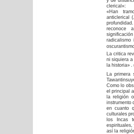
y de distanci
clerical»:
«Han tramo
anticlerical
profundidad
reconoce a
significació
radicalismo 
oscurantismo
La critica re
ni siquiera a
la historia» 
La primera 
Tawantinsuyo
Como lo obse
el principal 
la religión 
instrumento 
en cuanto q
culturales pr
los Incas t
espirituales
así la religi