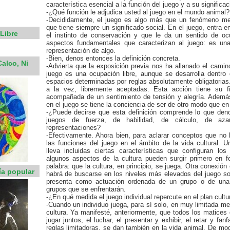
característica esencial a la función del juego y a su signific
-¿Qué función le adjudica usted al juego en el mundo animal?
-Decididamente, el juego es algo más que un fenómeno mer
que tiene siempre un significado social. En el juego, entra 
Libre
el instinto de conservación y que le da un sentido de oc
aspectos fundamentales que caracterizan al juego: es un
representación de algo.
-Bien, denos entonces la definición concreta.
alco, Ni
-Advierta que la exposición previa nos ha allanado el camino
juego es una ocupación libre, aunque se desarrolla dentro
espacios determinadas por reglas absolutamente obligatorias
a la vez, libremente aceptadas. Esta acción tiene su
acompañada de un sentimiento de tensión y alegría. Además
en el juego se tiene la conciencia de ser de otro modo que en 
-¿Puede decirse que esta definición comprende lo que de
juegos de fuerza, de habilidad, de cálculo, de aza
representaciones?
-Efectivamente. Ahora bien, para aclarar conceptos que no 
las funciones del juego en el ámbito de la vida cultural. U
lleva incluidas ciertas características que configuran lo
algunos aspectos de la cultura pueden surgir primero en 
palabra: que la cultura, en principio, se juega. Otra conexión 
ía popular
habrá de buscarse en los niveles más elevados del juego so
presenta como actuación ordenada de un grupo o de un
grupos que se enfrentarán.
-¿En qué medida el juego individual repercute en el plan cultu
-Cuando un individuo juega, para sí solo, en muy limitada me
cultura. Ya manifesté, anteriormente, que todos los matices 
jugar juntos, el luchar, el presentar y exhibir, el retar y fan
reglas limitadoras, se dan también en la vida animal. De mo