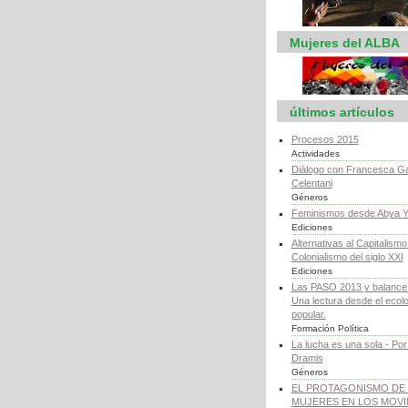
Mujeres del ALBA
últimos artículos
Procesos 2015
Actividades
Diálogo con Francesca Ga
Celentani
Géneros
Feminismos desde Abya Y
Ediciones
Alternativas al Capitalismo 
Colonialismo del siglo XXI
Ediciones
Las PASO 2013 y balance d
Una lectura desde el ecol
popular.
Formación Política
La lucha es una sola - Por
Dramis
Géneros
EL PROTAGONISMO DE 
MUJERES EN LOS MOV