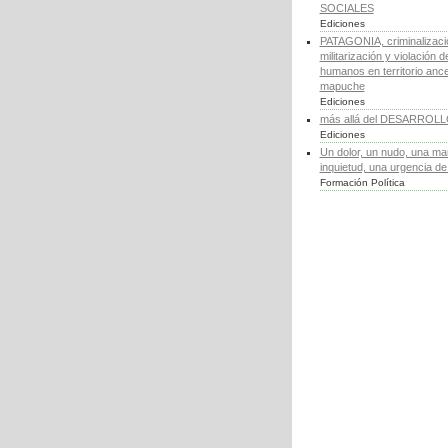
SOCIALES
Ediciones
PATAGONIA, criminalizaci
militarización y violación 
humanos en territorio ance
mapuche
Ediciones
más allá del DESARROL
Ediciones
Un dolor, un nudo, una ma
inquietud, una urgencia d
Formación Política