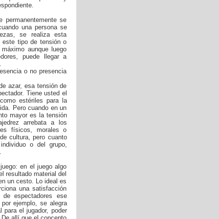
espondiente.
que permanentemente se
 cuando una persona se
ezas, se realiza esta
 este tipo de tensión o
do máximo aunque luego
dores, puede llegar a
.
resencia o no presencia
de azar, esa tensión de
ctador. Tiene usted el
como estériles para la
 vida. Pero cuando en un
anto mayor es la tensión
jedrez arrebata a los
es físicos, morales o
de cultura, pero cuanto
individuo o del grupo,
.
juego: en el juego algo
l resultado material del
en un cesto. Lo ideal es
rciona una satisfacción
a de espectadores ese
 por ejemplo, se alegra
l para el jugador, poder
 De allí que el concepto