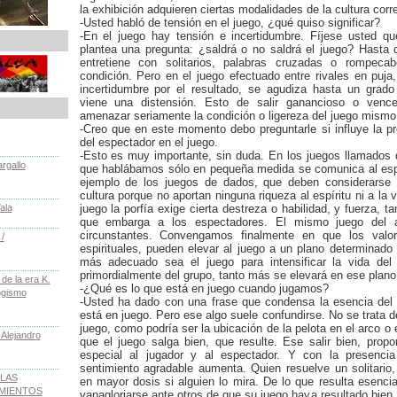
la exhibición adquieren ciertas modalidades de la cultura corr
-Usted habló de tensión en el juego, ¿qué quiso significar?
-En el juego hay tensión e incertidumbre. Fíjese usted 
plantea una pregunta: ¿saldrá o no saldrá el juego? Hasta
entretiene con solitarios, palabras cruzadas o rompecab
condición. Pero en el juego efectuado entre rivales en puja,
incertidumbre por el resultado, se agudiza hasta un gra
viene una distensión. Esto de salir ganancioso o vence
amenazar seriamente la condición o ligereza del juego mismo
-Creo que en este momento debo preguntarle si influye la p
del espectador en el juego.
-Esto es muy importante, sin duda. En los juegos llamados 
rgallo
que hablábamos sólo en pequeña medida se comunica al espe
ejemplo de los juegos de dados, que deben considerarse 
cultura porque no aportan ninguna riqueza al espíritu ni a la
ala
juego la porfía exige cierta destreza o habilidad, y fuerza, t
que embarga a los espectadores. El mismo juego del a
circunstantes. Convengamos finalmente en que los valor
/
espirituales, pueden elevar al juego a un plano determinado 
más adecuado sea el juego para intensificar la vida del 
primordialmente del grupo, tanto más se elevará en ese plano
e la era K.
-¿Qué es lo que está en juego cuando jugamos?
ogismo
-Usted ha dado con una frase que condensa la esencia del 
está en juego. Pero ese algo suele confundirse. No se trata de
juego, como podría ser la ubicación de la pelota en el arco o 
 Alejandro
que el juego salga bien, que resulte. Ese salir bien, propo
especial al jugador y al espectador. Y con la presenci
sentimiento agradable aumenta. Quien resuelve un solitario,
LAS
en mayor dosis si alguien lo mira. De lo que resulta esencia
IMIENTOS
vanagloriarse ante otros de que su juego haya resultado bien.