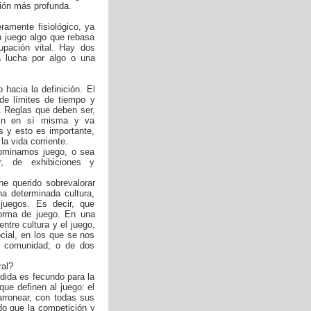
ación más profunda.
amente fisiológico, ya
en juego algo que rebasa
upación vital. Hay dos
a lucha por algo o una
 hacia la definición. El
 de límites de tiempo y
. Reglas que deben ser,
 fin en sí misma y va
 y esto es importante,
la vida corriente.
nominamos juego, o sea
r, de exhibiciones y
he querido sobrevalorar
na determinada cultura,
s juegos. Es decir, que
forma de juego. En una
entre cultura y el juego,
cial, en los que se nos
a comunidad; o de dos
ral?
dida es fecundo para la
que definen al juego: el
farronear, con todas sus
do que la competición y