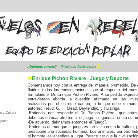
¿Quienes somos?
Próximas Actividades
Enrique Pichón Riviere - Juego y Deporte
Comenzamos hoy con la entrega del material prometido. De 
fluidez, todas las consideraciones que al respecto del cues
formulado el Dr. Enrique Pichon Rivière. A su pedido expres
entrevistado aborda la cuestión afirmado en las inves
realizadas por él en este campo, a lo que debe sumarse
autores: Freud, G. H. Mead, Buytendijk, y Huizinga.
o y Cultura
-Entiendo -nos responde el Dr. Pichon Rivière-, que antes
debemos enfocar otro tema: el juego. En general, en su estruc
pular
-De acuerdo, definamos entonces el "juego".
-Podemos afirmar que el juego es tan viejo como la cultura, p
presupone una sociedad humana. Los animales, por otro lad
el hombre les enseñara a jugar. Parece ser que la civilizaci