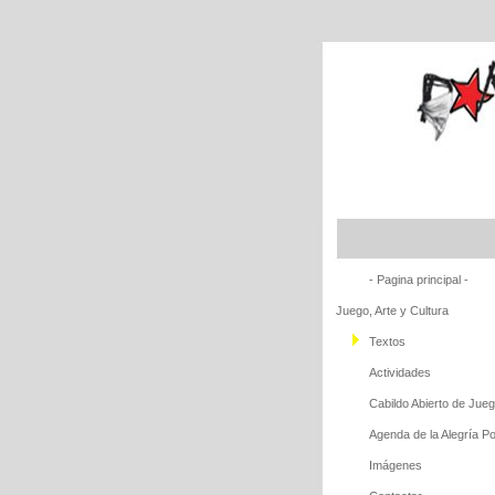
- Pagina principal -
Juego, Arte y Cultura
Textos
Actividades
Cabildo Abierto de Jueg
Agenda de la Alegría Po
Imágenes