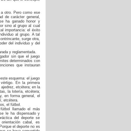
r a otro. Pero como ese
ad de carácter general,
 se ha ganado honor y
or sino al grupo al cual
l importancia: el éxito
ndividuo al grupo. A tal
ontrincante, surge otra,
der del individuo y del
parada y reglamentada.
ugador sin que el juego
límites determinados con
enciones que instauran
este esquema: el juego
vértigo. En la primera
l ajedrez, etcétera; en la
as, la lotería, etcétera;
y, en forma general, el
í, etcétera.
s, el fútbol.
fútbol llamado el más
se le ha dispensado y
ráctica del deporte se
orientación cabal, es
Porque el deporte no es
 que se haya convertido