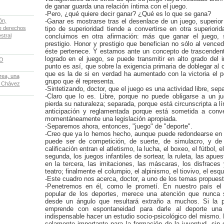
de ganar guarda una relación íntima con el juego.
-Pero, ¿qué quiere decir ganar? ¿Qué es lo que se gana?
ón,
-Ganar es mostrarse tras el desenlace de un juego, superio
de derechos
tipo de superioridad tiende a convertirse en otra superiorid
stral
concluimos en otra afirmación: más que ganar el juego,
prestigio. Honor y prestigio que benefician no sólo al venced
éste pertenece. Y estamos ante un concepto de trascendenta
logrado en el juego, se puede transmitir en alto grado del i
LO
punto es así, que sobre la exigencia primaria de doblegar al c
que es la de si en verdad ha aumentado con la victoria el po
rea, una
grupo que él representa.
e Chávez
-Sintetizando, doctor, que el juego es una actividad libre, se
-Claro que lo es. Libre, porque no puede obligarse a un j
pierda su naturaleza; separada, porque está circunscripta a 
anticipación y reglamentada porque está sometida a conv
momentáneamente una legislación apropiada.
-Separemos ahora, entonces, "juego" de "deporte".
-Creo que ya lo hemos hecho, aunque puede redondearse en 
puede ser de competición, de suerte, de simulacro, y de 
calificación entran el atletismo, la lucha, el boxeo, el fútbol, e
segunda, los juegos infantiles de sortear, la ruleta, las apuest
en la tercera, las imitaciones, las máscaras, los disfraces 
teatro; finalmente el columpio, el alpinismo, el tiovivo, el esqu
-Este cuadro nos acerca, doctor, a uno de los temas propuesto
-Penetremos en él, como le prometí. En nuestro país el 
popular de los deportes, merece una atención que nunca 
desde un ángulo que resultará extraño a muchos. Si la p
emprende con espontaneidad para darle al deporte una 
indispensable hacer un estudio socio-psicológico del mismo. 
solamente importante para la formación de la juventud, sin