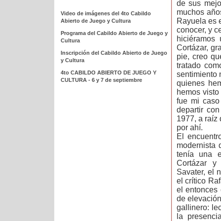
de sus mejo
muchos años.
Video de imágenes del 4to Cabildo
Rayuela es e
Abierto de Juego y Cultura
conocer, y ce
Programa del Cabildo Abierto de Juego y
hiciéramos 
Cultura
Cortázar, g
Inscripción del Cabildo Abierto de Juego
pie, creo q
y Cultura
tratado com
4to CABILDO ABIERTO DE JUEGO Y
sentimiento 
CULTURA - 6 y 7 de septiembre
quienes hem
hemos visto 
fue mi caso
departir co
1977, a raíz
por ahí.
El encuentro
modernista 
tenía una e
Cortázar y 
Savater, el 
el crítico R
el entonces
de elevación
gallinero: l
la presenci