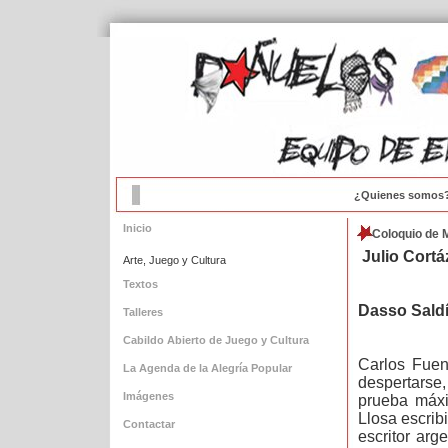
¿Quienes somos
Inicio
Coloquio de 
Julio Cortá
Arte, Juego y Cultura
Textos
Dasso Saldí
Talleres
Cabildo Abierto de Juego y Cultura
Carlos Fuen
La Agenda de la Alegría Popular
despertarse
Imágenes
prueba máxi
Llosa escrib
Contactar
escritor arg