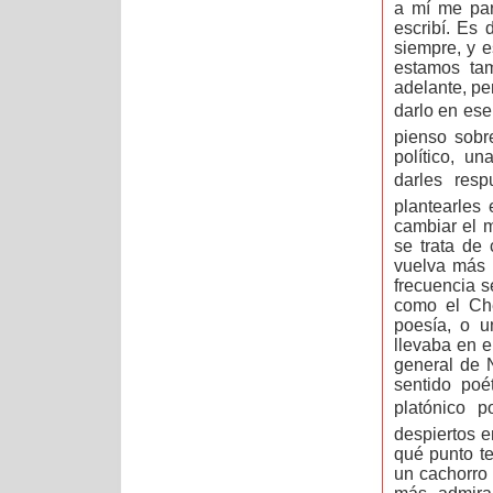
a mí me par
escribí. Es
siempre, y 
estamos ta
adelante, pe
darlo en ese
pienso sobr
político, una
darles resp
plantearles
cambiar el 
se trata de 
vuelva más 
frecuencia s
como el Che
poesía, o u
llevaba en 
general de N
sentido poé
platónico 
despiertos e
qué punto t
un cachorro