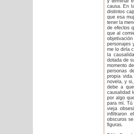
y terminar 
causa. En l
distintos ca
que esa muje
tener la me
de efectos q
que al comi
objetivación
personajes y
me lo diría 
la causalid
dotada de s
momento de 
personas de
propia vida
novela, y si
debe a que
causalidad l
por algo qu
para mí. Tú
vieja obses
infiltraron
obscuros se
figuras.