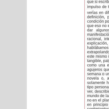
que si escri
impulso de t
verías en dif
definición,
condición po
que eso no 
dar alguno
manifestació
racional, i
explicación
hablábamos 
extrapolando
este mismo 
tangible, pa
como una es
agujeros que
semana o un
novela o, 
solamente h
tipo persona
ver, descri
mundo de las
no en el plan
en principi
sentimientos