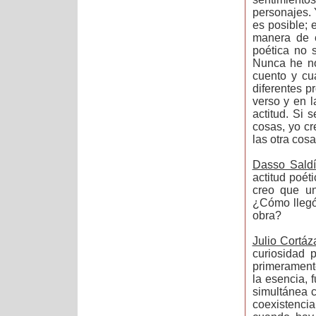
personajes. 
es posible; 
manera de e
poética no 
Nunca he no
cuento y cu
diferentes p
verso y en l
actitud. Si 
cosas, yo c
las otra cosa
Dasso Saldí
actitud poét
creo que un
¿Cómo llegó 
obra?
Julio Cortáz
curiosidad 
primeramente
la esencia, 
simultánea c
coexistenci