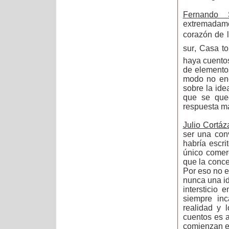
Fernando S
extremadamen
corazón de 
sur, Casa 
haya cuentos
de elementos
modo no enc
sobre la ide
que se que
respuesta má
Julio Cortáz
ser una conv
habría escri
único comer
que la conce
Por eso no e
nunca una id
intersticio
siempre inc
realidad y 
cuentos es a
comienzan e