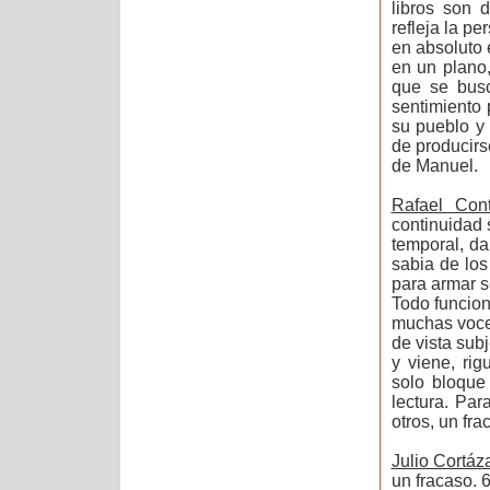
libros son 
refleja la p
en absoluto e
en un plano,
que se busc
sentimiento 
su pueblo y
de producirs
de Manuel.
Rafael Con
continuidad 
temporal, d
sabia de los
para armar s
Todo funcion
muchas voce
de vista sub
y viene, ri
solo bloque
lectura. Pa
otros, un fr
Julio Cortáz
un fracaso. 