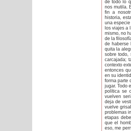
de todo lo q
nos mutila. 
fin a nosot
historia, es
una especie 
los viajes a 
mismo, no ha
de la filosof
de haberse l
quita la aleg
sobre todo,
carcajada; 
contexto ext
entonces qu
en su identi
forma parte 
jugar. Todo 
política se
vuelven ser
deja de vest
vuelve grisa
problemas i
etapas deben
que el homb
eso, me perm