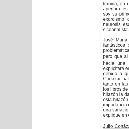
tranvía, en
apertura, es
soy su prime
exorcismo 
neurosis esc
sicoanalista.
José María
fantásticos
problemática
pero que al 
hacia una 
explicitará 
debido a qu
Cortázar ha
tanto en la
los libros 
hilazón la d
esta hilazó
importancia 
una variación
explique en 
Julio Cortáz