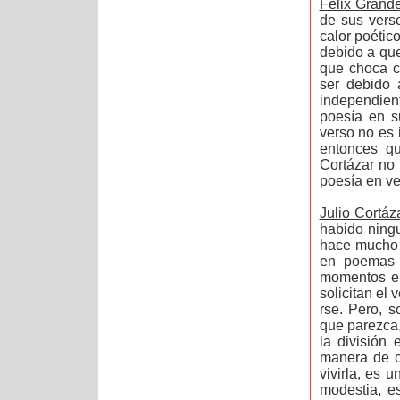
Félix Grand
de sus vers
calor poétic
debido a que
que choca co
ser debido 
independien
poesía en s
verso no es
entonces qu
Cortázar no 
poesía en ve
Julio Cortáz
habido ningu
hace mucho 
en poemas 
momentos en
solicitan el
rse. Pero, 
que parezca
la división
manera de ca
vivirla, es 
modestia, es