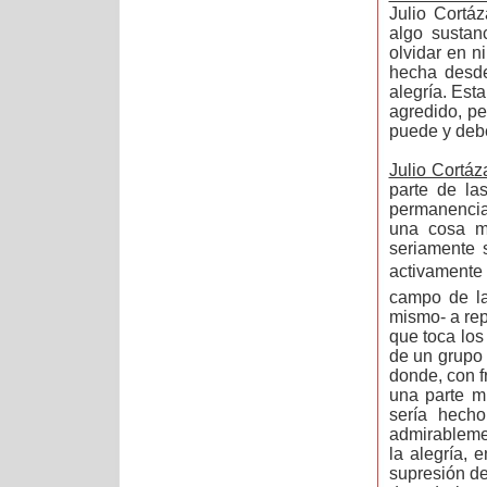
Julio Cortáza
algo sustanc
olvidar en n
hecha desde
alegría. Esta
agredido, pe
puede y debe
Julio Cortáz
parte de la
permanencia 
una cosa m
seriamente 
activamente 
campo de la
mismo- a rep
que toca los
de un grupo 
donde, con f
una parte m
sería hech
admirablemen
la alegría,
supresión de