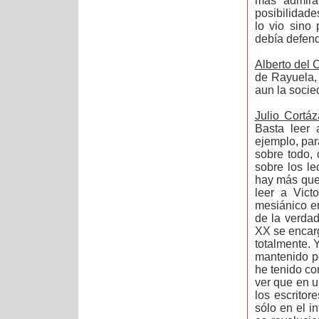
más admirab
posibilidade
lo vio sino
debía defend
Alberto del
de Rayuela, 
aun la soci
Julio Cortáz
Basta leer 
ejemplo, para
sobre todo,
sobre los le
hay más que 
leer a Vict
mesiánico en
de la verdad,
XX se encarg
totalmente. 
mantenido po
he tenido co
ver que en u
los escritor
sólo en el in