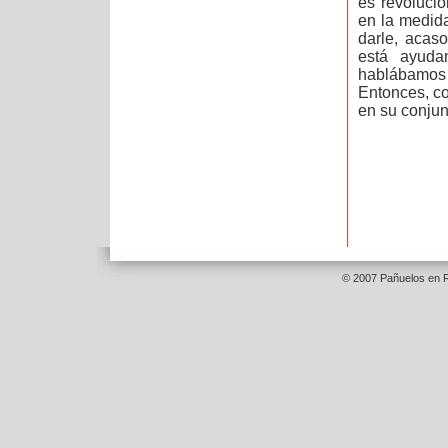
es revolucio
en la medida
darle, acas
está ayud
hablábamos a
Entonces, co
en su conjunt
© 2007 Pañuelos en R