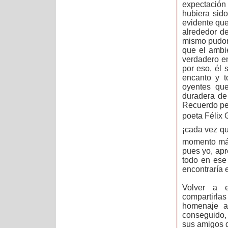
expectación
hubiera sid
evidente que
alrededor d
mismo pudor 
que el ambie
verdadero en
por eso, él 
encanto y t
oyentes que
duradera de
Recuerdo per
poeta Félix 
¡cada vez qu
momento más
pues yo, apr
todo en ese
encontraría 
Volver a e
compartirla
homenaje a
conseguido,
sus amigos d