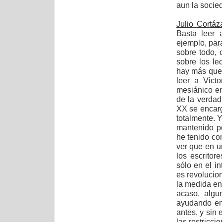
aun la socie
Julio Cortáz
Basta leer 
ejemplo, para
sobre todo,
sobre los le
hay más que 
leer a Vict
mesiánico en
de la verdad,
XX se encarg
totalmente. 
mantenido po
he tenido co
ver que en u
los escritor
sólo en el in
es revolucion
la medida en 
acaso, algu
ayudando en
antes, y sin 
las restricci