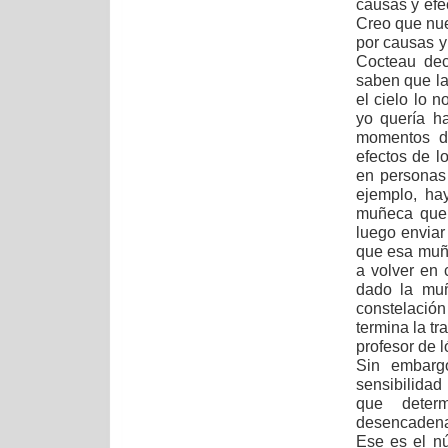
causas y efe
Creo que nue
por causas y
Cocteau dec
saben que la
el cielo lo 
yo quería h
momentos d
efectos de l
en personas
ejemplo, ha
muñeca que 
luego enviar
que esa muñ
a volver en 
dado la muñ
constelació
termina la tr
profesor de l
Sin embarg
sensibilida
que deter
desencadena
Ese es el nú