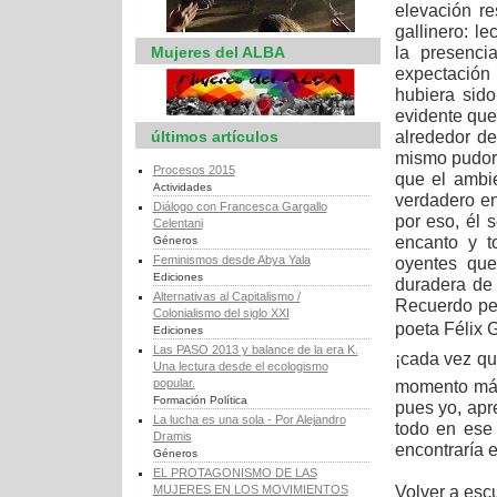
elevación r
gallinero: le
la presenci
Mujeres del ALBA
expectación
hubiera sido
evidente que
alrededor de
últimos artículos
mismo pudor 
Procesos 2015
que el ambie
Actividades
verdadero en
Diálogo con Francesca Gargallo
por eso, él 
Celentani
encanto y t
Géneros
Feminismos desde Abya Yala
oyentes que
Ediciones
duradera de
Alternativas al Capitalismo /
Recuerdo per
Colonialismo del siglo XXI
poeta Félix 
Ediciones
Las PASO 2013 y balance de la era K.
¡cada vez que
Una lectura desde el ecologismo
popular.
momento más 
Formación Política
pues yo, apr
La lucha es una sola - Por Alejandro
todo en ese
Dramis
encontraría e
Géneros
EL PROTAGONISMO DE LAS
Volver a esc
MUJERES EN LOS MOVIMIENTOS