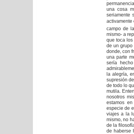
permanencia 
una cosa m
seriamente s
activamente e
campo de la 
mismo- a rep
que toca los
de un grupo 
donde, con fr
una parte m
sería hecho
admirablemen
la alegría, 
supresión de 
de todo lo qu
mutila. Ente
nosotros mi
estamos en 
especie de e
viajes a la 
mismo, no ha
de la filosof
de haberse l