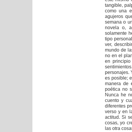
tangible, pa
como una es
agujeros que
semana o un
novela o, 
solamente he
tipo persona
ver, describ
mundo de las
no en el plan
en principi
sentimientos
personajes. 
es posible; 
manera de e
poética no 
Nunca he no
cuento y cu
diferentes p
verso y en l
actitud. Si 
cosas, yo c
las otra cosa