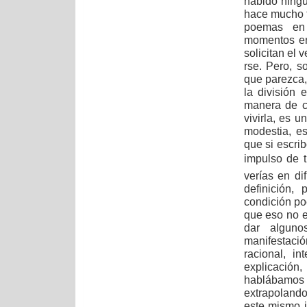
habido ningu
hace mucho t
poemas en 
momentos en
solicitan el 
rse. Pero, s
que parezca,
la división
manera de ca
vivirla, es 
modestia, es
que si escrib
impulso de t
verías en dif
definición,
condición po
que eso no e
dar alguno
manifestació
racional, in
explicación,
hablábamos 
extrapolando
este mismo i