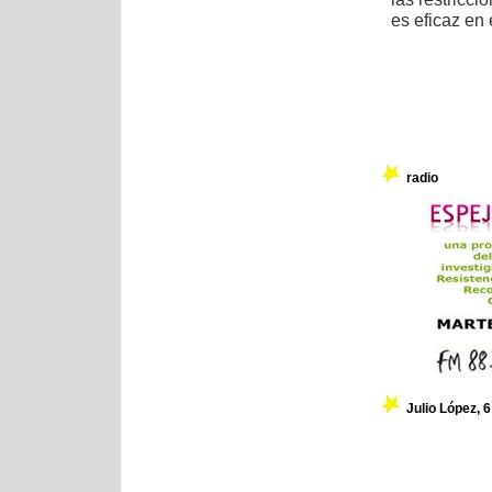
es eficaz en e
radio
Julio López, 