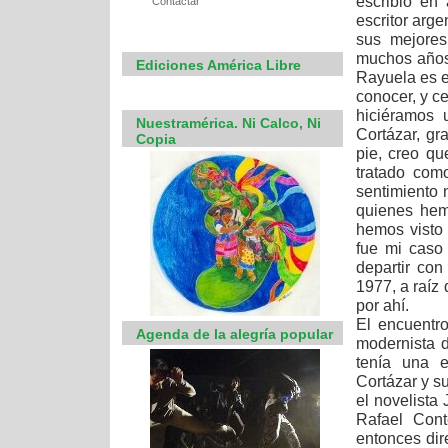
escribió en
Contactar
escritor arge
sus mejores
muchos años.
Ediciones América Libre
Rayuela es e
conocer, y ce
hiciéramos 
Nuestramérica. Ni Calco, Ni
Cortázar, g
Copia
pie, creo qu
tratado com
sentimiento 
quienes hem
hemos visto 
fue mi caso 
departir con
1977, a raíz 
por ahí.
El encuentro
Agenda de la alegría popular
modernista 
tenía una e
Cortázar y su
el novelista
Rafael Cont
entonces dir