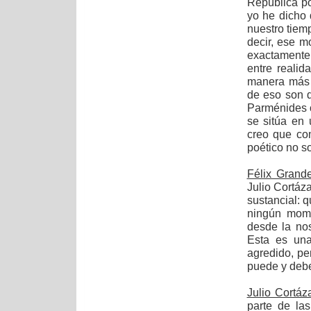
República po
yo he dicho
nuestro tiemp
decir, ese 
exactamente
entre realid
manera más s
de eso son d
Parménides o
se sitúa en 
creo que com
poético no s
Félix Grand
Julio Cortázar
sustancial: q
ningún mome
desde la nos
Esta es una
agredido, pe
puede y debe
Julio Cortáz
parte de las