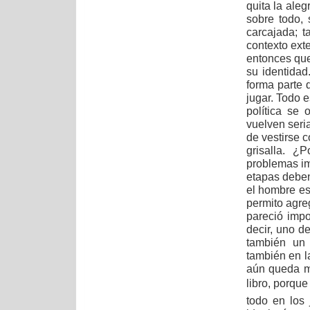
quita la aleg
sobre todo,
carcajada; 
contexto exte
entonces que
su identidad
forma parte 
jugar. Todo 
política se
vuelven seria
de vestirse c
grisalla. ¿
problemas im
etapas deben 
el hombre es
permito agreg
pareció impo
decir, uno d
también un 
también en l
aún queda m
libro, porque
todo en los