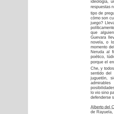
ideología, u
respuestas 
tipo de preg
cómo son cua
juego? Lleva
políticamen
que alguie
Guevara lle
novela, o l
momento del
Neruda al f
poético, lúd
porque el e
Che, y todos
sentido del
juguetón, 
admirables
posibilidade
lo vio sino p
defenderse s
Alberto del
de Rayuela, 