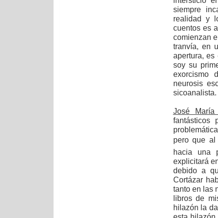
intersticio 
siempre inc
realidad y 
cuentos es a
comienzan en
tranvía, en
apertura, es 
soy su prime
exorcismo 
neurosis esc
sicoanalista.
José María
fantásticos
problemática 
pero que al 
hacia una p
explicitará 
debido a qu
Cortázar ha
tanto en las
libros de m
hilazón la d
esta hilazón