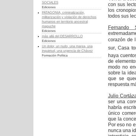
SOCIALES
con sus lect
Ediciones
los cronopi
PATAGONIA, criminalización,
todos sus le
militarización y violación de derechos
humanos en territorio ancestral
mapuche
Fernando S
Ediciones
extremadamen
más allá del DESARROLLO
corazón de l
Ediciones
Un dolor, un nudo, una marea, una
sur, Casa 
inquietud, una urgencia de Chávez
haya cuentos
Formación Política
de elementos
modo no enc
sobre la ide
que se qued
respuesta más
Julio Cortáz
ser una conv
habría escri
único comer
que la conce
Por eso no e
nunca una id