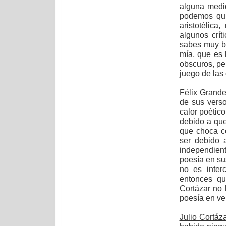
alguna medi
podemos qui
aristotélica
algunos crí
sabes muy bi
mía, que es 
obscuros, pe
juego de las 
Félix Grand
de sus vers
calor poétic
debido a que
que choca co
ser debido 
independien
poesía en su
no es inte
entonces qu
Cortázar no 
poesía en ve
Julio Cortáz