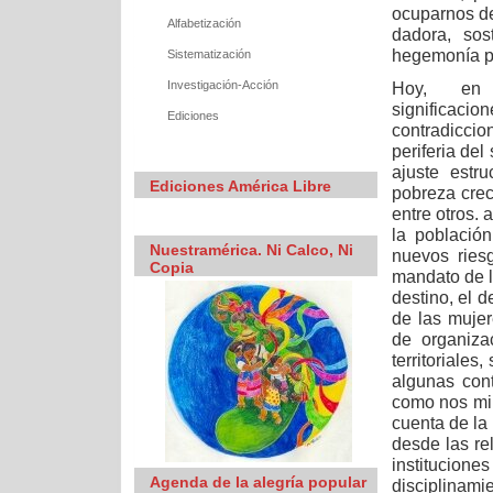
ocuparnos de
Alfabetización
dadora, sos
hegemonía pa
Sistematización
Investigación-Acción
Hoy, en la
significaci
Ediciones
contradicci
periferia del
ajuste estru
Ediciones América Libre
pobreza crec
entre otros. 
la població
Nuestramérica. Ni Calco, Ni
nuevos ries
Copia
mandato de l
destino, el 
de las mujer
de organiza
territoriales
algunas con
como nos mi
cuenta de la
desde las re
institucione
Agenda de la alegría popular
disciplinam