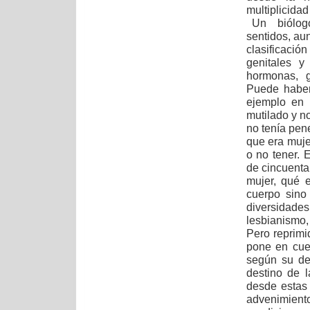
multiplicidad
Un biólogo,
sentidos, au
clasificaci
genitales y
hormonas, g
Puede haber
ejemplo en 
mutilado y n
no tenía pen
que era muje
o no tener.
de cincuenta
mujer, qué 
cuerpo sino
diversidad
lesbianismo,
Pero reprimi
pone en cues
según su de
destino de 
desde estas 
advenimient