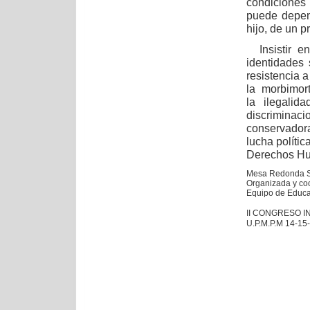
condiciones
puede depen
hijo, de un p
Insistir en
identidades 
resistencia 
la morbimort
la ilegalid
discriminaci
conservador
lucha polític
Derechos Hum
Mesa Redonda S
Organizada y co
Equipo de Educa
II CONGRESO 
U.P.M.P.M 14-15