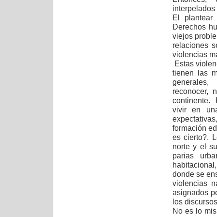
interpelados
El plantear
Derechos hu
viejos probl
relaciones s
violencias ma
Estas violen
tienen las 
generales,
reconocer, 
continente. 
vivir en un
expectativas
formación edu
es cierto?.
norte y el s
parias urb
habitacional
donde se ens
violencias n
asignados por
los discurso
No es lo mis