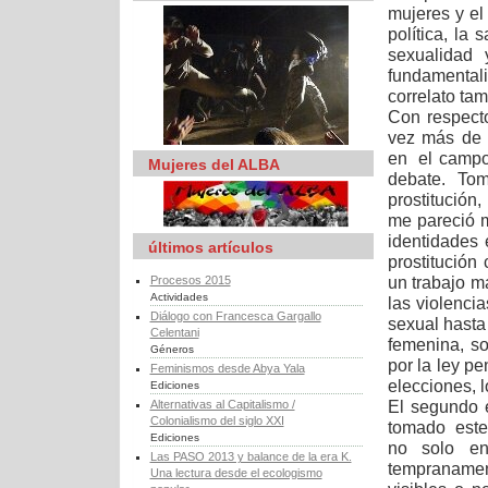
mujeres y el
política, la 
sexualidad
fundamental
correlato tam
Con respect
vez más de 
en el campo
Mujeres del ALBA
debate. To
prostitución
me pareció m
identidades 
últimos artículos
prostitución
un trabajo m
Procesos 2015
Actividades
las violenci
Diálogo con Francesca Gargallo
sexual hasta
Celentani
femenina, so
Géneros
por la ley pe
Feminismos desde Abya Yala
elecciones, 
Ediciones
El segundo e
Alternativas al Capitalismo /
Colonialismo del siglo XXI
tomado este
Ediciones
no solo en
Las PASO 2013 y balance de la era K.
tempranamen
Una lectura desde el ecologismo