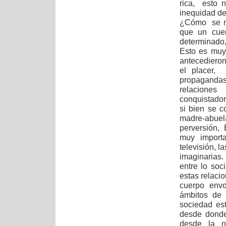
rica, esto n
inequidad de 
¿Cómo se ma
que un cue
determinado
Esto es muy
antecedieron
el placer,
propagandas
relaciones
conquistador
si bien se c
madre-abuel
perversión, 
muy importa
televisión, l
imaginarias
entre lo soc
estas relaci
cuerpo env
ámbitos de 
sociedad es
desde donde
desde la n