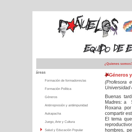
¿Quienes somos
áreas
Géneros y 
Formación de formadores/as
(Profesora 
Universidad 
Formación Política
Buenas tard
Géneros
Madres: a S
Antirrepresión y antiimpunidad
Roxana por 
compartir es
Aukapacha
El tema que
Juego, Arte y Cultura
reproductivo
hombres, pe
Salud y Educación Popular