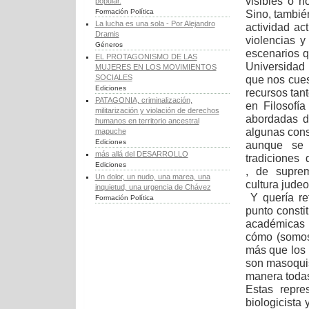
visibles o 
popular.
Formación Política
Sino, también
La lucha es una sola - Por Alejandro
actividad ac
Dramis
violencias 
Géneros
escenarios q
EL PROTAGONISMO DE LAS
Universidad 
MUJERES EN LOS MOVIMIENTOS
SOCIALES
que nos cues
Ediciones
recursos ta
PATAGONIA, criminalización,
en Filosofí
militarización y violación de derechos
abordadas d
humanos en territorio ancestral
algunas cons
mapuche
Ediciones
aunque se 
más allá del DESARROLLO
tradiciones 
Ediciones
, de suprem
Un dolor, un nudo, una marea, una
cultura judeo
inquietud, una urgencia de Chávez
Y quería re
Formación Política
punto consti
académicas 
cómo (somos
más que los 
son masoquis
manera todas
Estas repre
biologicista