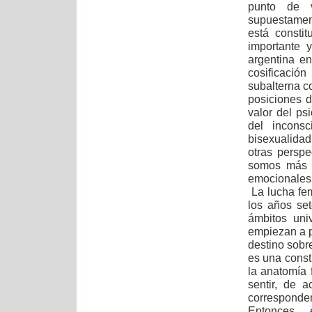
punto de v
supuestamen
está consti
importante 
argentina en
cosificació
subalterna c
posiciones d
valor del ps
del inconsc
bisexualidad
otras persp
somos más d
emocionales e
La lucha femi
los años se
ámbitos uni
empiezan a p
destino sob
es una const
la anatomía 
sentir, de 
correspond
Entonces, 