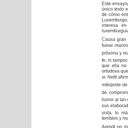
Este ensayo
único texto 
de cómo ent
Luxemburgo.
interesa en
luxemburguia
Causa gran 
fuese marxis
próxima y re
fe, ni tampoc
que ella no
ortodoxa que 
sr. Nettl afi
intérprete de
de compromi
horror al ta
sus elabora
vista, lo m
terribles y m
Arendt no me