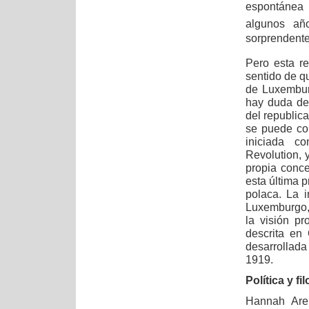
espontánea
algunos añ
sorprendente 
Pero esta r
sentido de q
de Luxembur
hay duda de 
del republic
se puede co
iniciada co
Revolution, y
propia conc
esta última 
polaca. La i
Luxemburgo, 
la visión pr
descrita en
desarrollada
1919.
Política y fi
Hannah Aren