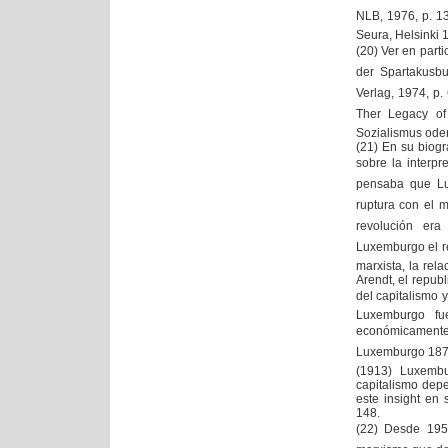
NLB, 1976, p. 13
Seura, Helsinki 
(20) Ver en part
der Spartakusbu
Verlag, 1974, p.
Ther Legacy of
Sozialismus oder
(21) En su biogr
sobre la interpr
pensaba que Lux
ruptura con el 
revolución era 
Luxemburgo el r
marxista, la rela
Arendt, el republ
del capitalismo 
Luxemburgo fue
económicamente
Luxemburgo 1871 
(1913) Luxembu
capitalismo depe
este insight en 
148.
(22) Desde 1952