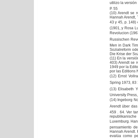
utilizo la versió
P. 55
(10) Arendt se 
Hannah Arendt, Th
43 y 45, p. 148) 
(1901, y Rosa L
Revolucion (1963
Russischen Revo
Men in Dark Time
Sozialreform od
Die Krise der So
(11) En la versi
403) Arendt se r
1949 por la Edit
por las Editions 
(12) Ernst Vollr
Spring 1973, 83 
(13) Elisabeth 
University Press,
(14) Ingeborg N
Arendt über das 
459 . 64. Ver ta
republikanisch
Luxemburg. Hanno
pensamiento de
Hannah Arendt. 
evalúa como pes