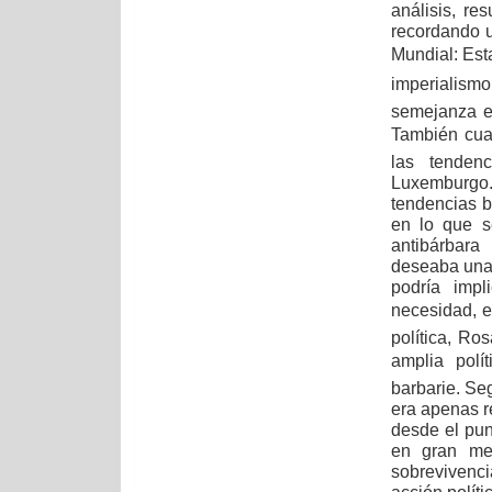
análisis, r
recordando u
Mundial: Est
imperialism
semejanza e
También cuan
las tenden
Luxemburgo. 
tendencias b
en lo que s
antibárbara
deseaba una 
podría impli
necesidad, e
política, R
amplia polí
barbarie. Se
era apenas r
desde el punt
en gran med
sobrevivenci