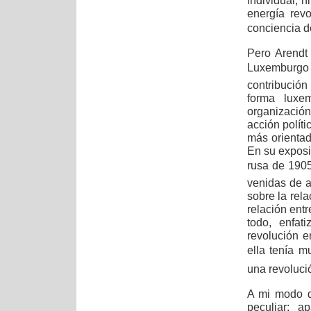
individual, n
energía rev
conciencia de
Pero Arendt 
Luxemburgo 
contribución 
forma luxem
organización
acción polít
más orientad
En su exposi
rusa de 1905
venidas de a
sobre la rela
relación entr
todo, enfat
revolución e
ella tenía
una revolució
A mi modo d
peculiar: a