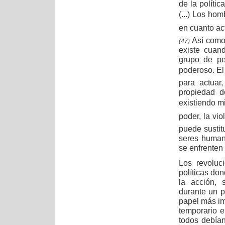
de la polític
(...) Los hom
en cuanto act
Así como 
(47)
existe cuan
grupo de pe
poderoso. E
para actuar
propiedad d
existiendo m
poder, la vi
puede sustitu
seres human
se enfrenten 
Los revoluc
políticas don
la acción, 
durante un p
papel más im
temporario 
todos debían