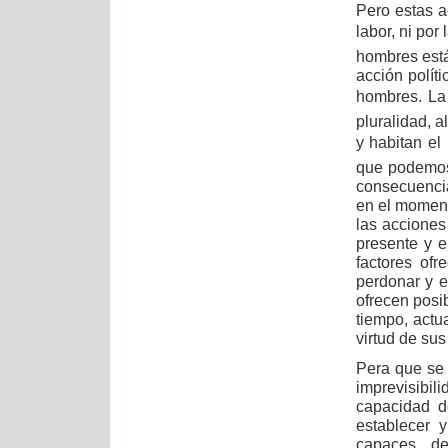
Pero estas a
labor, ni por 
hombres está
acción políti
hombres. La
pluralidad, 
y habitan el
que podemos
consecuencia
en el moment
las acciones
presente y e
factores ofr
perdonar y e
ofrecen posi
tiempo, actu
virtud de su
Pera que se 
imprevisib
capacidad d
establecer 
capaces de