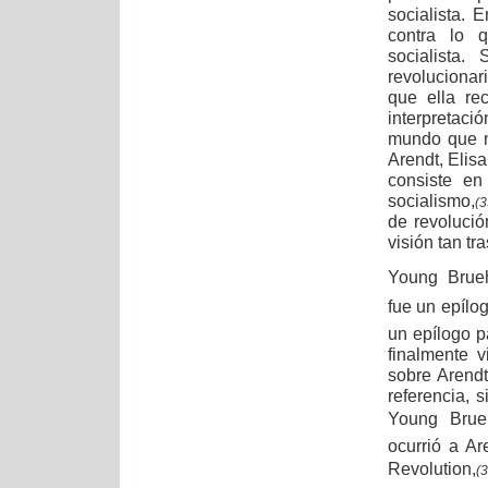
socialista. 
contra lo q
socialista.
revolucionar
que ella re
interpretac
mundo que no
Arendt, Elis
consiste en
socialismo,
(3
de revolució
visión tan tr
Young  Brueh
fue un epílo
un epílogo 
finalmente 
sobre Arendt
referencia, s
Young  Brue
ocurrió a Ar
Revolution,
(3