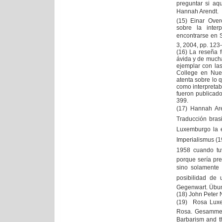
preguntar si aq
Hannah Arendt.
(15) Einar Over
sobre la inte
encontrarse en S
3, 2004, pp. 123
(16) La reseña f
ávida y de mucha
ejemplar con la
College en Nue
atenta sobre lo q
como interpreta
fueron publicad
399.
(17) Hannah Are
Traducción bras
Luxemburgo la ed
Imperialismus (
1958 cuando tuv
porque sería pre
sino solamente
posibilidad de
Gegenwart. Übung
(18) John Peter 
(19) Rosa Luxem
Rosa. Gesammelt
Barbarism and 