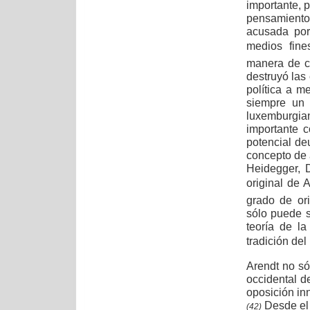
importante, 
pensamiento 
acusada por
medios  fine
manera de co
destruyó las
política a m
siempre un 
luxemburgia
importante c
potencial de
concepto de a
Heidegger, D
original de 
grado de or
sólo puede s
teoría de l
tradición del
Arendt no sól
occidental d
oposición inn
Desde el 
(42)