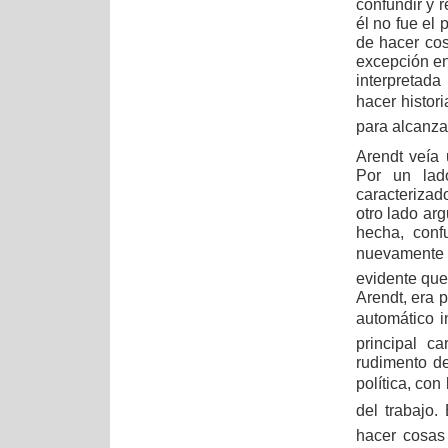
confundir y r
él no fue el 
de hacer cos
excepción en 
interpretad
hacer histo
para alcanzar
Arendt veía 
Por un lado
caracterizad
otro lado ar
hecha, conf
nuevamente a
evidente que
Arendt, era 
automático in
principal ca
rudimento de
política, con
del trabajo.
hacer cosas 