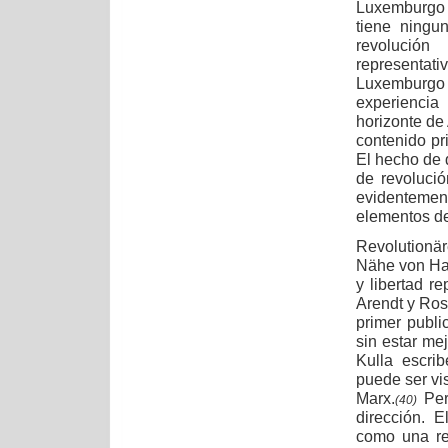
Luxemburgo 
tiene ningu
revolución
representati
Luxemburgo 
experiencia
horizonte de
contenido pr
El hecho de 
de revolució
evidenteme
elementos d
Revolutionär
Nähe von Han
y libertad r
Arendt y Ros
primer publ
sin estar me
Kulla escri
puede ser vis
Marx.
Per
(40)
dirección. 
como una re