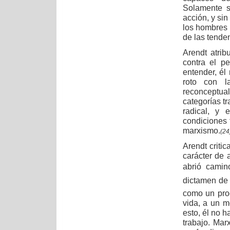
Solamente si
acción, y sin
los hombres 
de las tenden
Arendt atrib
contra el pe
entender, él
roto con l
reconceptu
categorías tr
radical, y 
condiciones 
marxismo.
(24
Arendt criti
carácter de 
abrió camin
dictamen de 
como un proc
vida, a un 
esto, él no h
trabajo. Mar