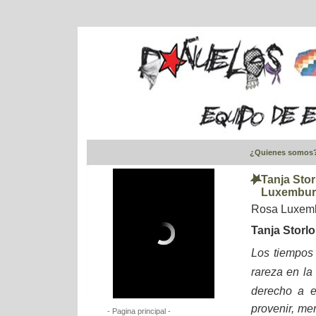
¿Quienes somos
Tanja Sto
Luxembur
Rosa Luxemb
Tanja Storl
Los tiempos
rareza en la 
derecho a es
provenir, me
- Pagina principal -