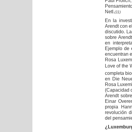
Paul Frölic
Pensamiento
Netl.
(11)
En la inves
Arendt con 
discutido. L
sobre Arend
en interpre
Ejemplo de e
encuentran en
Rosa Luxemb
Love of the 
completa bio
en Die Neue 
Rosa Luxemb
(Capacidad 
Arendt sobre
Einar Overe
propia Han
revolución d
del pensami
¿Luxemburg