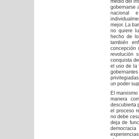
medio del int
gobernarse a
nacional e
individualme
mejor. La ba
no quiere lu
hecho de lo
también enf
concepción 
revolución 
conquista de
el uso de la
gobernante
privilegiadas
un poder sup
El marxismo 
manera com
descubierta 
el proceso r
no debe cesa
deja de func
democracia 
experiencias