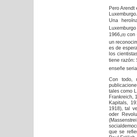
Pero Arendt 
Luxemburgo. 
Una heroín
Luxemburgo 
1966,
con 
(8)
un reconocim
es de espera
los cientista
tiene razón:
enseñe seriam
Con todo, 
publicacione
tales como La
Frankreich, 
Kapitals, 1
1918), tal v
oder Revolu
(Massenstrei
socialdemocr
que se refie