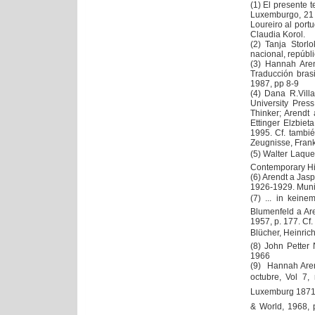
(1) El presente 
Luxemburgo, 21 
Loureiro al port
Claudia Korol.
(2) Tanja Storlo
nacional, repúb
(3) Hannah Aren
Traducción bra
1987, pp 8-9
(4) Dana R.Villa
University Pres
Thinker; Arendt
Ettinger Elzbie
1995. Cf. tambi
Zeugnisse, Frank
(5) Walter Laqueu
Contemporary Hist
(6) Arendt a Jas
1926-1929. Muniq
(7) ... in kein
Blumenfeld a Are
1957, p. 177. Cf
Blücher, Heinrich
(8) John Petter
1966
(9) Hannah Aren
octubre, Vol 7,
Luxemburg 1871 
& World, 1968, 