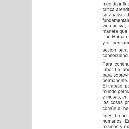
medida influ
crítica aren
su análisis 
fundamentales
vida activa,
manera que n
The Human Co
y el pensami
acción para
consecuencia
Para contin
labor. La la
para sobrevi
permanente.
El trabajo, 
mundo perman
y mesas, en 
las cosas pr
común el hec
fines. La acc
humanos. En
mismos y exp