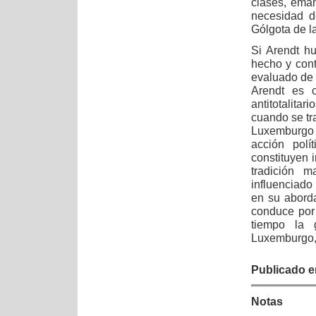
clases, eman
necesidad d
Gólgota de la
Si Arendt h
hecho y cont
evaluado de 
Arendt es c
antitotalita
cuando se tra
Luxemburgo 
acción polí
constituyen i
tradición 
influenciado
en su aborda
conduce por
tiempo la 
Luxemburgo, 
Publicado en
Notas