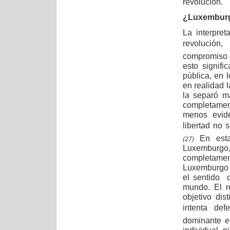
revolución.
¿Luxemburg
La interpre
revolución
compromiso c
esto signif
pública, en l
en realidad l
la separó m
completamen
menos evide
libertad no s
En esta 
(27)
Luxemburgo
completamen
Luxemburgo c
el sentido 
mundo. El r
objetivo di
intenta def
dominante e