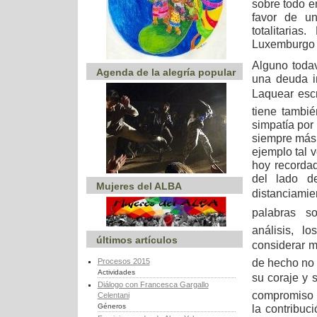
sobre todo e
favor de un
totalitaria
Luxemburgo e
Alguno todav
Agenda de la alegría popular
una deuda i
Laquear escr
tiene tambi
simpatía por 
siempre más 
ejemplo tal
hoy recordad
del lado d
Mujeres del ALBA
distanciamie
palabras sob
análisis, l
últimos artículos
considerar m
de hecho no 
Procesos 2015
Actividades
su coraje y su
Diálogo con Francesca Gargallo
compromiso 
Celentani
Géneros
la contribuc