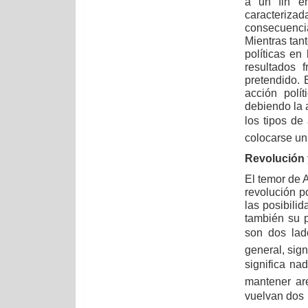
a un fin en
caracteriza
consecuencia
Mientras tan
políticas en
resultados 
pretendido. 
acción polí
debiendo la 
los tipos de
colocarse un 
Revolución y
El temor de 
revolución po
las posibilid
también su po
son dos lad
general, sign
significa nada
mantener are
vuelvan dos 