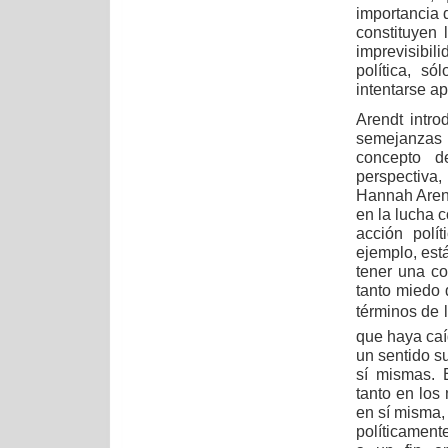
importancia 
constituyen 
imprevisibil
política, s
intentarse ap
Arendt intr
semejanzas
concepto d
perspectiva
Hannah Arend
en la lucha c
acción polí
ejemplo, est
tener una co
tanto miedo d
términos de 
que haya caíd
un sentido su
sí mismas. 
tanto en los
en sí misma,
políticamente