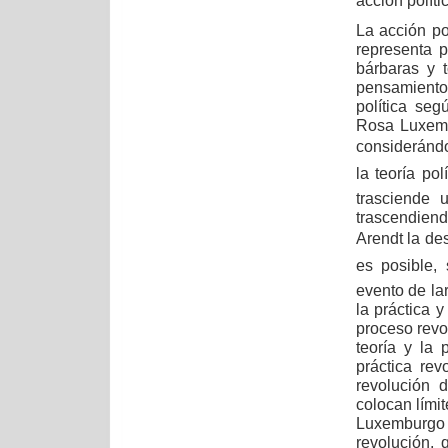
acción políti
La acción po
representa 
bárbaras y t
pensamiento p
política seg
Rosa Luxemb
considerándo
la teoría polít
trasciende u
trascendiendo
Arendt la des
es posible
evento de la
la práctica y
proceso revo
teoría y la 
práctica rev
revolución 
colocan lími
Luxemburgo i
revolución,