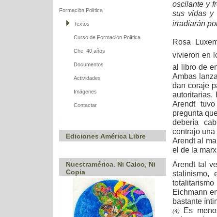
oscilante y 
Formación Política
sus vidas y 
irradiarán por
Textos
Curso de Formación Política
Rosa Luxemb
Che, 40 años
vivieron en 
Documentos
al libro de 
Ambas lanza
Actividades
dan coraje pa
Imágenes
autoritarias
Arendt tuvo
Contactar
pregunta que
debería ca
contrajo una
Ediciones América Libre
Arendt al ma
el de la mar
Arendt tal v
Nuestramérica. Ni Calco, Ni
Copia
stalinismo,
totalitaris
Eichmann en 
bastante ínti
Es menos 
(4)