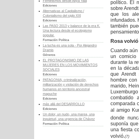
Feminismos desde Abya Yala
político. El
Ediciones
sobre Arendt
Alternativas al Capitalismo /
que los al
Colonialismo del siglo XXI
infundados. 
Ediciones
también pued
Las PASO 2013 y balance de la era K.
Una lectura desde el ecologismo
pensamiento
popular.
Formación Política
Rosa volvió
La lucha es una sola - Por Alejandro
Cuando aún e
Dramis
Géneros
un comicio 
EL PROTAGONISMO DE LAS
durante la r
MUJERES EN LOS MOVIMIENTOS
en la décad
SOCIALES
que Arendt 
Ediciones
hombre con 
PATAGONIA, criminalización,
militarización y violación de derechos
marido, Hein
humanos en territorio ancestral
Luxemburgo 
mapuche
combatido 
Ediciones
comparada c
más allá del DESARROLLO
Ediciones
al amigo Kur
Un dolor, un nudo, una marea, una
donde nunc
inquietud, una urgencia de Chávez
suponía que 
Formación Política
una fiesta c
volvió.
(7)