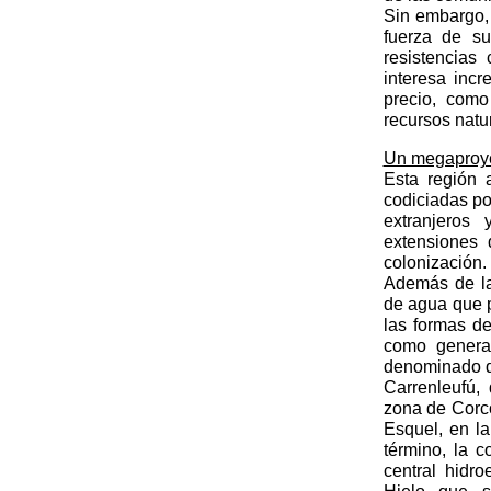
Sin embargo,
fuerza de su
resistencias
interesa incr
precio, como
recursos nat
Un megaproyec
Esta región 
codiciadas po
extranjeros
extensiones
colonización.
Además de la
de agua que p
las formas d
como generad
denominado d
Carrenleufú,
zona de Corc
Esquel, en la
término, la 
central hidr