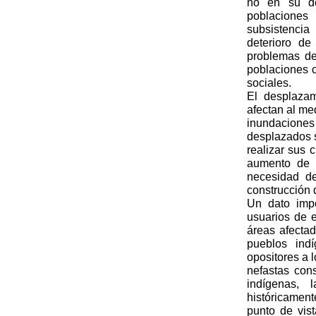
no en su de
poblaciones
subsistencia
deterioro de
problemas de
poblaciones 
sociales.
El desplaza
afectan al me
inundaciones
desplazados s
realizar sus 
aumento de 
necesidad de
construcción 
Un dato imp
usuarios de e
áreas afecta
pueblos ind
opositores a 
nefastas con
indígenas, 
históricament
punto de vis