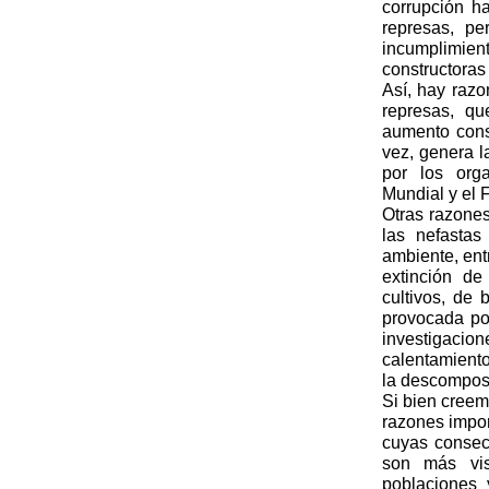
corrupción 
represas, pe
incumplimien
constructora
Así, hay razo
represas, q
aumento cons
vez, genera l
por los org
Mundial y el
Otras razones
las nefasta
ambiente, ent
extinción de
cultivos, de 
provocada po
investigacio
calentamiento
la descomposi
Si bien cree
razones impor
cuyas consec
son más vis
poblaciones