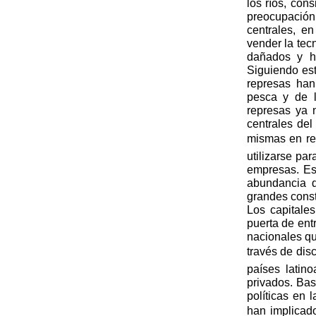
los ríos, con
preocupación 
centrales, e
vender la tec
dañados y h
Siguiendo est
represas han
pesca y de l
represas ya 
centrales del
mismas en reg
utilizarse pa
empresas. Es
abundancia d
grandes const
Los capitale
puerta de ent
nacionales qu
través de dis
países latin
privados. Bas
políticas en 
han implicad