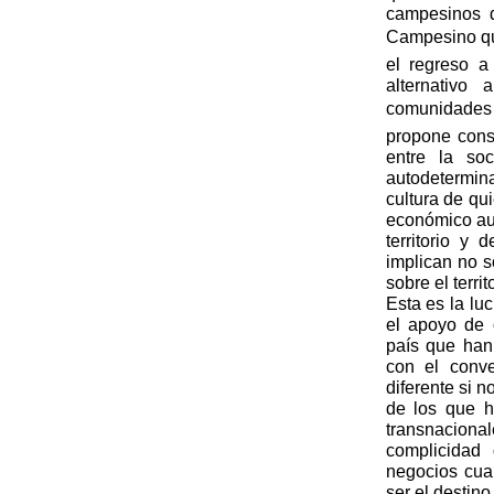
campesinos 
Campesino que 
el regreso a
alternativo
comunidades
propone cons
entre la soc
autodetermina
cultura de qu
económico aut
territorio y
implican no s
sobre el territo
Esta es la lu
el apoyo de 
país que han
con el conv
diferente si 
de los que h
transnacion
complicidad
negocios cua
ser el destino