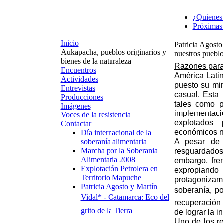
¿Quienes
Próximas 
Inicio
Patricia Agosto
Aukapacha, pueblos originarios y
nuestros pueblo
bienes de la naturaleza
Razones para 
Encuentros
América Latin
Actividades
puesto su mir
Entrevistas
casual. Esta
Producciones
tales como p
Imágenes
implementació
Voces de la resistencia
explotados 
Contactar
económicos na
Día internacional de la
A pesar de 
soberanía alimentaria
Marcha por la Soberania
resguardados
Alimentaria 2008
embargo, fre
Explotación Petrolera en
expropiand
Territorio Mapuche
protagoniza
Patricia Agosto y Martín
soberanía, po
Vidal* - Catamarca: Eco del
recuperación 
grito de la Tierra
de lograr la
Uno de los re