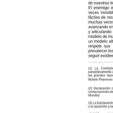
de nuestras ti
El enemigo e
veces invisi
fáciles de res
muchas veces
avanzando en 
y articulando
modelo de mu
un modelo alt
respete sus
prevalecer lo
seguir existie
(1) La Comisi
paradójicamente a
las grandes repr
titulado Represas
(2) Declaración 
consecuencias de 
Mundial.
(3) La Declaració
y la oposición a l