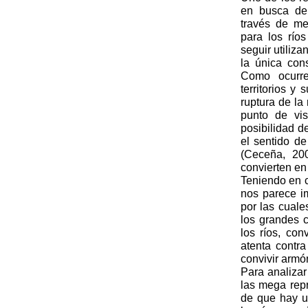
en busca de 
través de me
para los río
seguir utiliz
la única con
Como ocurre
territorios y
ruptura de la
punto de vis
posibilidad d
el sentido de
(Ceceña, 20
convierten en
Teniendo en c
nos parece i
por las cua
los grandes c
los ríos, co
atenta contr
convivir armó
Para analizar
las mega repr
de que hay un