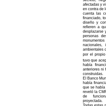
afectadas y v
en contra de 
cuenta las c
financiado, t
diseño y co
refieren a q
desplazarse 
personas de
monumentos c
nacionales, 
ambientales 
por el propio
tuvo que acep
había finan
anteriores ni
construidas.
El Banco Mund
había financ
que se había
reveló la CM
de funcio
proyecta
Todas estas 