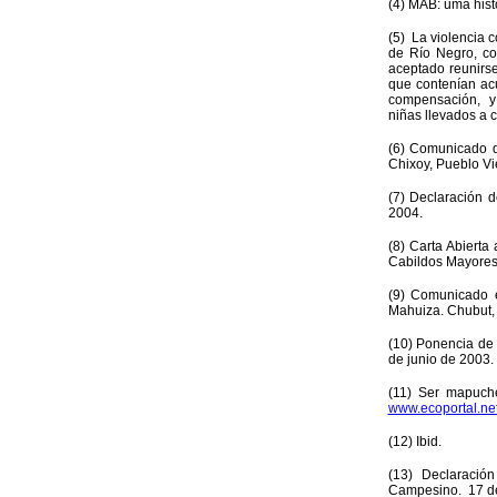
(4) MAB: uma hist
(5) La violencia 
de Río Negro, co
aceptado reunirse
que contenían acu
compensación, y s
niñas llevados a c
(6) Comunicado d
Chixoy, Pueblo Vi
(7) Declaración 
2004.
(8) Carta Abierta
Cabildos Mayores 
(9) Comunicado e
Mahuiza. Chubut, 
(10) Ponencia de 
de junio de 2003
(11) Ser mapuche
www.ecoportal.ne
(12) Ibid.
(13) Declaraci
Campesino. 17 de