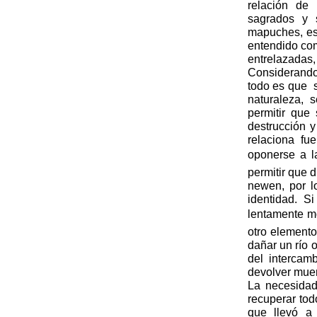
relación de 
sagrados y s
mapuches, es
entendido com
entrelazadas,
Considerando
todo es que 
naturaleza, 
permitir que 
destrucción y
relaciona fu
oponerse a l
permitir que 
newen, por lo
identidad. S
lentamente mo
otro element
dañar un río 
del intercam
devolver mue
La necesidad
recuperar tod
que llevó a