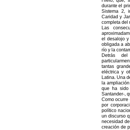
Hielo, que, 
durante el pr
Sistema 2, i
Caridad y Ja
completa del 
Las consecu
aproximadame
el desalojo y
obligada a ab
río y la cont
Detrás del 
particularmen
tantas gran
eléctrica y 
Latina. Una d
la ampliación
que ha sido 
Santander-, 
Como ocurre c
por corporac
político naci
un discurso q
necesidad de 
creación de p