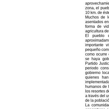
aprovechamie
zona, el pue
10 km. de ést
Muchos de lo
asentados en
forma de vid
agricultura de
El pueblo 
aproximadam
importante v
pequeño comer
como ocurre 
se haya gobe
Partido Justi
periodo cons
gobierno loca
quienes han
implementada
humanos de la
los resortes 
a través del u
de la poblaci
La comunida