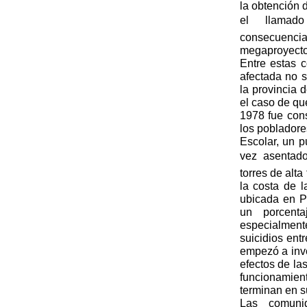
la obtención d
el llamado 
consecuencia
megaproyectos
Entre estas 
afectada no 
la provincia 
el caso de qu
1978 fue cons
los pobladore
Escolar, un p
vez asentado
torres de alta
la costa de l
ubicada en P
un porcenta
especialmen
suicidios ent
empezó a inve
efectos de la
funcionamien
terminan e
Las comuni