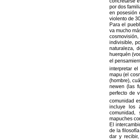
concretarse e
por dos famil
en posesión d
violento de 3
Para el puebl
va mucho más 
cosmovisión,
indivisible, 
naturaleza, 
huerquén (voc
el pensamien
interpretar 
mapu (el cos
(hombre), cuá
newen (las fu
perfecto de vi
comunidad es
incluye los 
comunidad, 
mapuches com
El intercambi
de la filosofí
dar y recibir