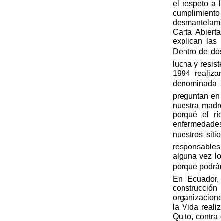
el respeto a
cumplimient
desmantelamie
Carta Abier
explican las
Dentro de do
lucha y resis
1994 realiz
denominada 
preguntan en
nuestra madr
porqué el r
enfermedade
nuestros siti
responsables
alguna vez l
porque podrán 
En Ecuador, 
construcción
organizacion
la Vida real
Quito, contra