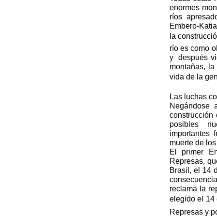
enormes mons
ríos apresad
Embero-Katia 
la construcció
río es como o
y después vie
montañas, la 
vida de la ge
Las luchas co
Negándose a 
construcción 
posibles nu
importantes 
muerte de los 
El primer En
Represas, que
Brasil, el 14
consecuencia
reclama la r
elegido el 14
Represas y po