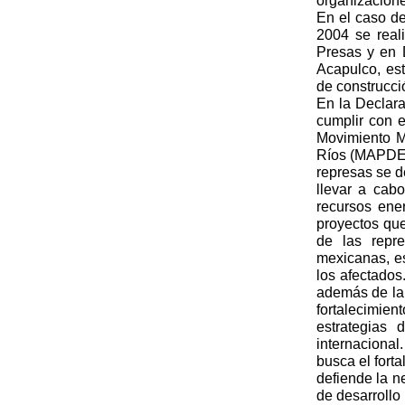
organizacione
En el caso de
2004 se real
Presas y en 
Acapulco, est
de construcci
En la Declara
cumplir con e
Movimiento M
Ríos (MAPDER
represas se d
llevar a cabo
recursos ene
proyectos que
de las repr
mexicanas, e
los afectado
además de la d
fortalecimie
estrategias 
internaciona
busca el fort
defiende la n
de desarrollo