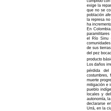
cumplido con 
exige la repa
que no se co
población af
la represa no
ha incremen
En Colombia,
paramilitares
el Río Sinu 
comunidades d
de sus tierra
del pez boca
producto bás
Los daños irr
pérdida del
costumbres, f
muerte progre
mitigación e 
pueblo indíg
locales y d
autonomía, la 
declararse e
Urrá, en la c