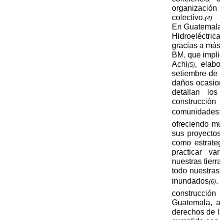
organización
colectivo.
(4)
En Guatemala
Hidroeléctric
gracias a más
BM, que impl
Achi
, elab
(5)
setiembre de 
daños ocasio
detallan lo
construcció
comunidades
ofreciendo mu
sus proyectos
como estrate
practicar v
nuestras tier
todo nuestras
inundados
.
(6)
construcció
Guatemala, a
derechos de 