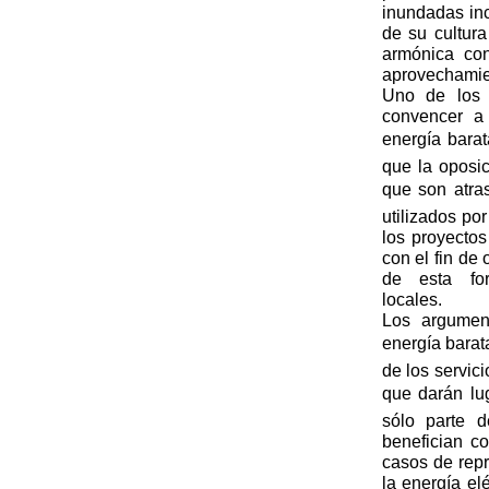
inundadas in
de su cultur
armónica con
aprovechamie
Uno de los 
convencer a
energía bara
que la oposi
que son atra
utilizados po
los proyectos
con el fin de
de esta fo
locale
Los argumen
energía barata
de los servic
que darán lug
sólo parte d
benefician c
casos de rep
la energía el