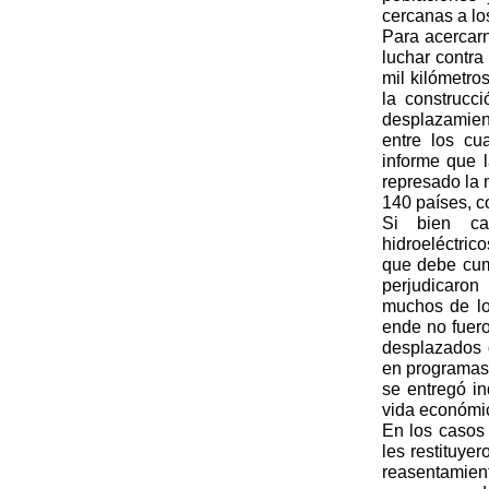
cercanas a l
Para acercarn
luchar contr
mil kilómetro
la construcc
desplazamient
entre los c
informe que 
represado la 
140 países, c
Si bien ca
hidroeléctric
que debe cum
perjudicaro
muchos de lo
ende no fuer
desplazados 
en programas
se entregó in
vida económi
En los casos
les restituye
reasentamient