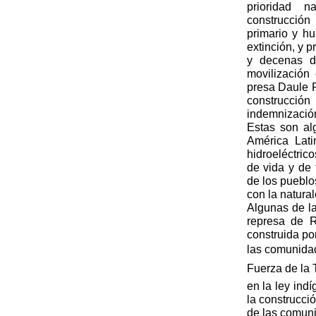
prioridad n
construcción
primario y h
extinción, y 
y decenas d
movilización
presa Daule P
construcci
indemnizaci
Estas son al
América Lat
hidroeléctric
de vida y de
de los pueblo
con la natural
Algunas de la
represa de R
construida po
las comunida
Fuerza de la 
en la ley in
la construcci
de las comun