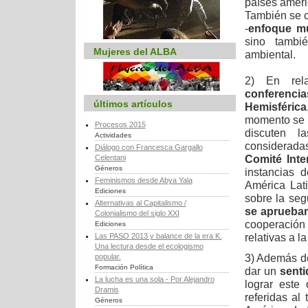
países ameri
También se c
-
enfoque mu
sino tambi
Mujeres del ALBA
ambiental.
2) En rela
conferencia
últimos artículos
Hemisférica
momento se e
Procesos 2015
discuten l
Actividades
consideradas 
Diálogo con Francesca Gargallo
Comité Inte
Celentani
Géneros
instancias 
Feminismos desde Abya Yala
América Lat
Ediciones
sobre la seg
Alternativas al Capitalismo /
se aprueban
Colonialismo del siglo XXI
cooperación
Ediciones
relativas a l
Las PASO 2013 y balance de la era K.
Una lectura desde el ecologismo
3) Además de
popular.
Formación Política
dar un
senti
La lucha es una sola - Por Alejandro
lograr este
Dramis
referidas a
Géneros