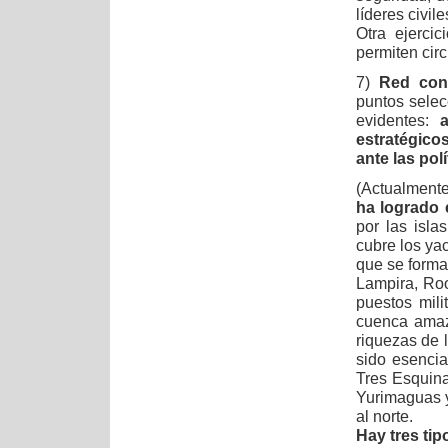
líderes civil
Otra ejerci
permiten cir
7)
Red cont
puntos selec
evidentes:
estratégico
ante las pol
(Actualment
ha logrado 
por las isla
cubre los ya
que se forma
Lampira, Roo
puestos mili
cuenca amaz
riquezas de 
sido esencia
Tres Esquina
Yurimaguas y
al norte.
Hay tres ti