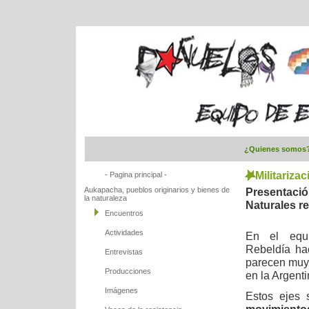
¿Quienes somos
Militariza
- Pagina principal -
Aukapacha, pueblos originarios y bienes de
Presentac
la naturaleza
Naturales re
Encuentros
Actividades
En el equ
Rebeldía ha
Entrevistas
parecen muy 
Producciones
en la Argenti
Imágenes
Estos ejes 