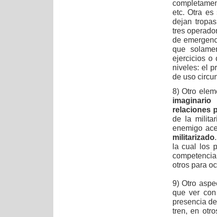
completament
etc. Otra e
dejan tropa
tres operado
de emergenci
que solamen
ejercicios o
niveles: el 
de uso circun
8) Otro elem
imaginario
relaciones p
de la milit
enemigo ace
militarizado
la cual los
competencia
otros para o
9) Otro aspec
que ver co
presencia de
tren, en otr