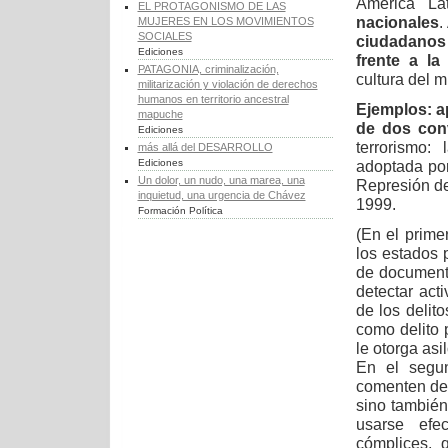
América La
EL PROTAGONISMO DE LAS
nacionales
.
MUJERES EN LOS MOVIMIENTOS
SOCIALES
ciudadanos
Ediciones
frente a l
PATAGONIA, criminalización,
cultura del 
militarización y violación de derechos
humanos en territorio ancestral
Ejemplos: a
mapuche
de dos con
Ediciones
terrorismo:
más allá del DESARROLLO
Ediciones
adoptada por
Un dolor, un nudo, una marea, una
Represión de
inquietud, una urgencia de Chávez
1999.
Formación Política
(En el prime
los estados 
de documento
detectar act
de los delit
como delito 
le otorga asi
En el segun
comenten deli
sino también
usarse efe
cómplices, 