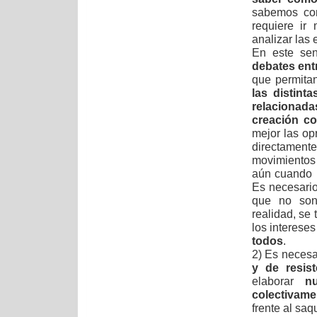
sabemos con
requiere ir
analizar las 
En este se
debates ent
que permit
las distint
relacionad
creación co
mejor las o
directament
movimientos
aún cuando n
Es necesario
que no son 
realidad, se 
los intereses
todos
.
2) Es neces
y de resist
elaborar
n
colectivamen
frente al saq