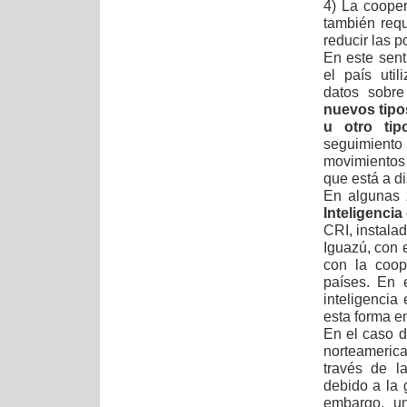
4) La coope
también req
reducir las p
En este sen
el país uti
datos sobre
nuevos tipo
u otro tip
seguimiento
movimientos
que está a di
En algunas 
Inteligencia
CRI, instala
Iguazú, con e
con la coop
países. En 
inteligencia
esta forma en
En el caso d
norteamerica
través de 
debido a la 
embargo, un