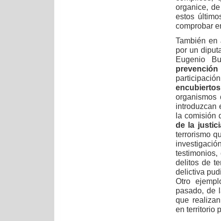
organice, de
estos último
comprobar en
También en
por un diputa
Eugenio B
prevención
participació
encubiertos
organismos 
introduzcan 
la comisión 
de la justici
terrorismo qu
investigac
testimonios,
delitos de te
delictiva pu
Otro ejemp
pasado, de 
que realizan 
en territorio