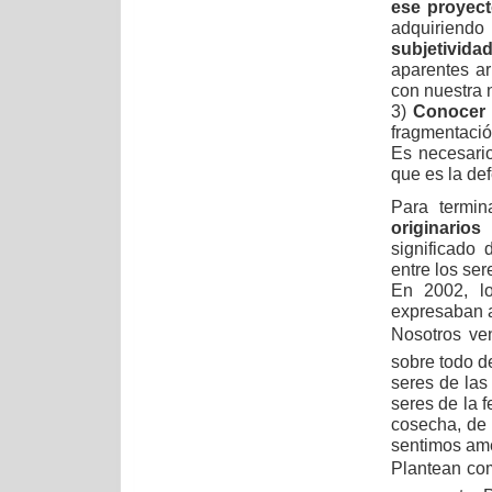
ese proyect
adquiriendo
subjetivida
aparentes ar
con nuestra 
3)
Conocer y
fragmentació
Es necesari
que es la def
Para termin
originarios
p
significado 
entre los se
En 2002, l
expresaban a
Nosotros v
sobre todo d
seres de las
seres de la f
cosecha, de 
sentimos ame
Plantean com