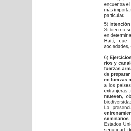
encuentra e
más importan
particul
5)
Intención 
Si bien no se
en determin
Haití, que 
sociedades, 
6)
Ejercicio
ríos y cana
fuerzas arm
de
preparar
en fuerzas m
a los países
extranjeras t
mueven
, o
biodiversidad
La presenci
entrenamie
seminarios 
Estados Uni
seguridad, d