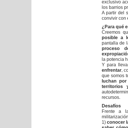
exclusivo ac
los barrios p
A partir del
convivir con 
¿Para qué es
Creemos qu
posible a 
pantalla de l
proceso de
expropiació
la potencia
Y para llev
enfrentar
, c
que somos to
luchan por
territorios
autodetermi
recursos.
Desafíos
Frente a la
militarizació
1)
conocer l
saber cómo