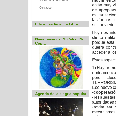
movimientos
Voces de la resistencia
están muy vi
Contactar
de apropiars
militarizació
las formas p
Ediciones América Libre
se convierte
Hoy nos int
de la milita
Nuestramérica. Ni Calco, Ni
porque ésta,
Copia
guerra contr
acceder a lo
Estos aspect
1) Hay un
nu
norteameric
pero inclus
TERRORISM
Ese nuevo co
-
cooperación
Agenda de la alegría popular
-
respuestas
autoridades 
-
revitalizar
mecanismos 