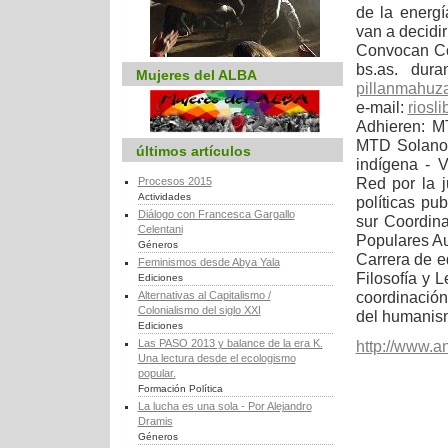
de la energ
van a decidir
Convocan Co
bs.as. dura
Mujeres del ALBA
pillanmahuz
e-mail:
riosl
Adhieren: M
MTD Solano 
últimos artículos
indígena - V
Red por la j
Procesos 2015
Actividades
políticas pu
Diálogo con Francesca Gargallo
sur Coordina
Celentani
Populares A
Géneros
Carrera de 
Feminismos desde Abya Yala
Filosofía y 
Ediciones
coordinación
Alternativas al Capitalismo /
Colonialismo del siglo XXI
del humanis
Ediciones
Las PASO 2013 y balance de la era K.
http://www.a
Una lectura desde el ecologismo
popular.
Formación Política
La lucha es una sola - Por Alejandro
Dramis
Géneros