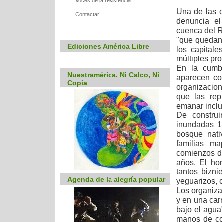
Voces de la resistencia
Una de las d
Contactar
denuncia el
cuenca del R
"que quedan
Ediciones América Libre
los capital
múltiples pro
En la cumbr
Nuestramérica. Ni Calco, Ni
aparecen co
Copia
organizacion
que las rep
emanar inclu
De construi
inundadas 1
bosque nati
familias m
comienzos d
años. El ho
tantos bizni
Agenda de la alegría popular
yeguarizos, o
Los organiz
y en una car
bajo el agua
manos de co