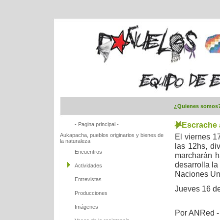
¿Quienes somos
Escrache 
- Pagina principal -
Aukapacha, pueblos originarios y bienes de
El viernes 1
la naturaleza
las 12hs, di
Encuentros
marcharán h
desarrolla l
Actividades
Naciones Un
Entrevistas
Jueves 16 de
Producciones
Imágenes
Por ANRed - 