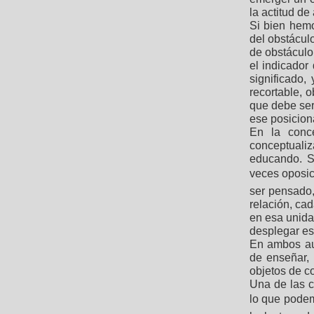
la actitud de
Si bien hem
del obstácul
de obstáculo
el indicador
significado,
recortable, 
que debe ser
ese posicion
En la conc
conceptualiz
educando. Se
veces oposici
ser pensado, 
relación, ca
en esa unidad
desplegar es
En ambos aut
de enseñar, 
objetos de c
Una de las c
lo que podemo