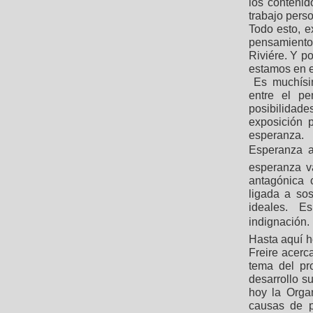
los contenid
trabajo perso
Todo esto, e
pensamiento
Riviére. Y po
estamos en e
Es muchísim
entre el pe
posibilidad
exposición 
esperanza.
Esperanza 
esperanza va
antagónica 
ligada a so
ideales. E
indignación.
Hasta aquí 
Freire acerc
tema del pro
desarrollo s
hoy la Orga
causas de p