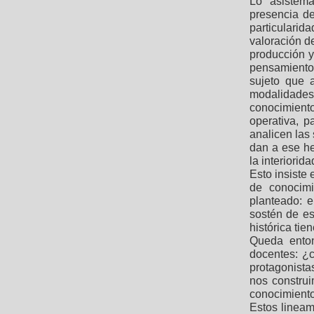
Lo asistemá
presencia de
particulari
valoración d
producción y
pensamiento
sujeto que 
modalidades d
conocimient
operativa, 
analicen las 
dan a ese he
la interiorida
Esto insiste 
de conocim
planteado: e
sostén de es
histórica tie
Queda enton
docentes: ¿
protagonist
nos construi
conocimient
Estos lineam