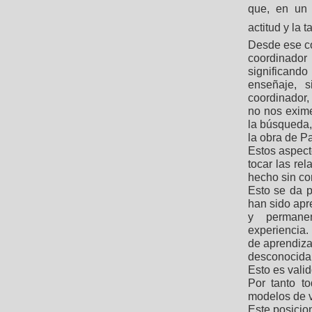
que, en un 
actitud y la t
Desde ese co
coordinador
significando
enseñaje, s
coordinador,
no nos exime
la búsqueda, 
la obra de Pa
Estos aspect
tocar las re
hecho sin co
Esto se da p
han sido apre
y permanen
experiencia
de aprendizaj
desconocida 
Esto es vali
Por tanto t
modelos de v
Este posicio