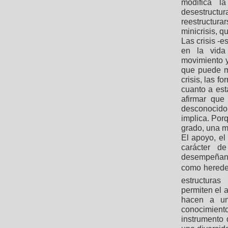
modifica l
desestructur
reestructur
minicrisis, 
Las crisis -
en la vida 
movimiento y
que puede mo
crisis, las f
cuanto a est
afirmar que
desconocido 
implica. Por
grado, una m
El apoyo, el
carácter d
desempeñan e
como hereder
estructuras
permiten el 
hacen a un
conocimien
instrumento