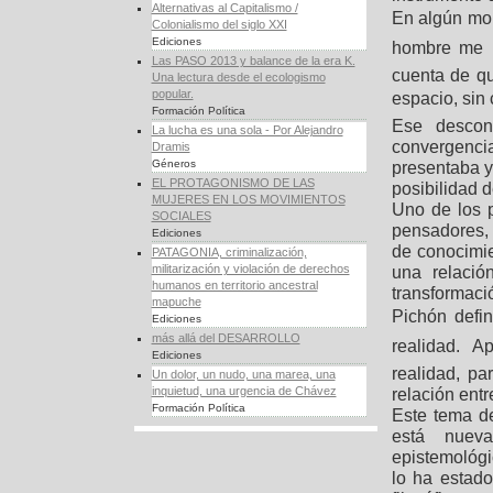
Alternativas al Capitalismo /
En algún mom
Colonialismo del siglo XXI
Ediciones
hombre me h
Las PASO 2013 y balance de la era K.
cuenta de q
Una lectura desde el ecologismo
popular.
espacio, sin 
Formación Política
Ese descon
La lucha es una sola - Por Alejandro
convergenci
Dramis
Géneros
presentaba y 
EL PROTAGONISMO DE LAS
posibilidad 
MUJERES EN LOS MOVIMIENTOS
Uno de los p
SOCIALES
pensadores, 
Ediciones
de conocimi
PATAGONIA, criminalización,
militarización y violación de derechos
una relació
humanos en territorio ancestral
transformaci
mapuche
Pichón defin
Ediciones
más allá del DESARROLLO
realidad. 
Ediciones
realidad, pa
Un dolor, un nudo, una marea, una
inquietud, una urgencia de Chávez
relación entr
Formación Política
Este tema de 
está nueva
epistemológi
lo ha estado