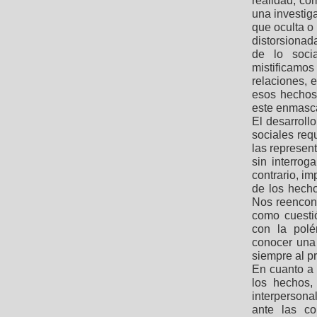
realidad, co
una investiga
que oculta o
distorsionad
de lo soci
mistificamos
relaciones, 
esos hechos
este enmasc
El desarroll
sociales req
las represent
sin interrog
contrario, im
de los hecho
Nos reencont
como cuesti
con la polé
conocer una
siempre al p
En cuanto a 
los hechos,
interpersona
ante las co