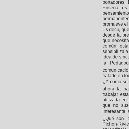
portadores. 
Enseñar es i
pensamiento.
permanente
promueve el p
Es decir, qu
desde la pre
que necesita
común, está
sensibiliza a
idea de vínc
la Pedagog
comunicación
tratado en to
¿Y cómo serí
ahora la p
trabajar est
utilizada en 
que no susc
interesante 
¿Qué son lo
Pichon-Rivi