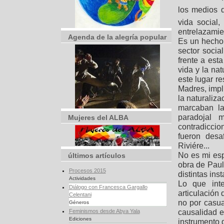
los medios d
vida social
entrelazamie
Agenda de la alegría popular
Es un hecho 
sector socia
frente a est
vida y la nat
este lugar re
Madres, impli
la naturaliz
marcaban la
paradojal 
Mujeres del ALBA
contradicci
fueron desa
Riviére...
No es mi esp
últimos artículos
obra de Paul
Procesos 2015
distintas ins
Actividades
Lo que int
Diálogo con Francesca Gargallo
articulación
Celentani
no por casua
Géneros
causalidad e
Feminismos desde Abya Yala
Ediciones
instrumento 