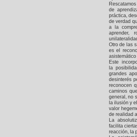
Rescatamos e
de aprendiz
práctica, des
de verdad qu
a la compre
aprender, 
unilateralid
Otro de las 
es el recono
asistemático 
Este incorpo
la posibili
grandes apo
desinterés p
reconocen q
caminos que 
general, no 
la ilusión y 
valor hegemó
de realidad a
La absoluti
facilita cier
reacción, la 