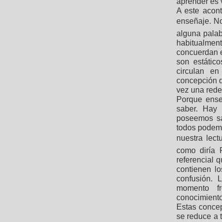
aprender es 
A este acont
enseñaje. 
alguna palabr
habitualme
concuerdan e
son estátic
circulan e
concepción de
vez una rede
Porque ense
saber. Hay
poseemos sab
todos podemo
nuestra lect
como diría 
referencial 
contienen l
confusión. 
momento fr
conocimiento
Estas concep
se reduce a 