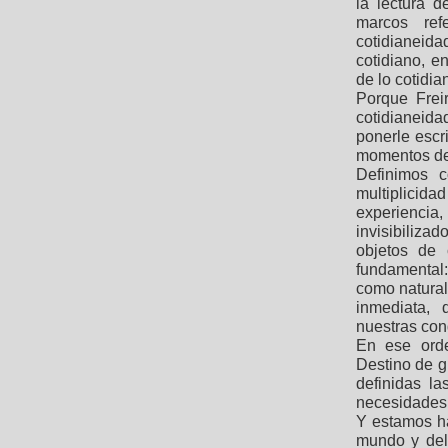
la lectura 
marcos ref
cotidianeid
cotidiano, e
de lo cotidi
Porque Freir
cotidianeid
ponerle escr
momentos de
Definimos c
multiplici
experiencia
invisibiliza
objetos de 
fundamental
como natural
inmediata, 
nuestras con
En ese orde
Destino de gr
definidas l
necesidades,
Y estamos ha
mundo y del 