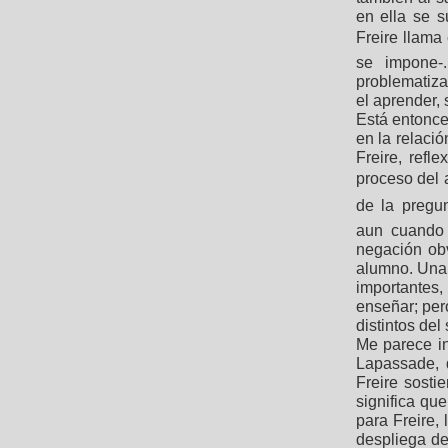
en ella se s
Freire llama
se impone-.
problematizac
el aprender, 
Está entonces
en la relaci
Freire, refl
proceso del 
de la pregun
aun cuando 
negación obv
alumno. Una 
importantes
enseñar; per
distintos del
Me parece in
Lapassade, 
Freire sosti
significa q
para Freire,
despliega de