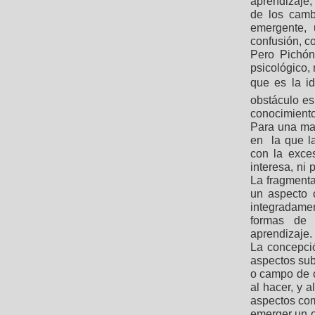
aprendizaje,
de los camb
emergente, 
confusión, c
Pero Pichón
psicológico, 
que es la i
obstáculo es 
conocimiento
Para una ma
en la que l
con la exces
interesa, ni
La fragmenta
un aspecto 
integradame
formas de 
aprendizaje.
La concepció
aspectos sub
o campo de c
al hacer, y a
aspectos com
emerger un o