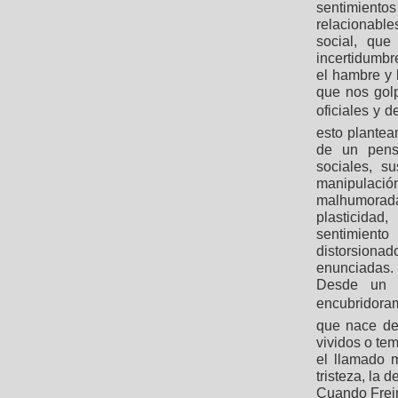
sentimientos 
relacionable
social, qu
incertidumbr
el hambre y 
que nos gol
oficiales y 
esto plante
de un pensa
sociales, s
manipulació
malhumorada
plasticidad
sentimiento
distorsion
enunciadas.
Desde un a
encubridoram
que nace de
vividos o tem
el llamado 
tristeza, la 
Cuando Freir