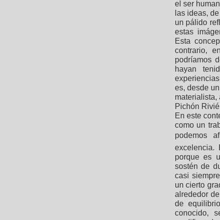
el ser human
las ideas, de
un pálido re
estas imáge
Esta concepc
contrario, 
podríamos d
hayan teni
experiencias
es, desde un
materialista,
Pichón Rivié
En este cont
como un trab
podemos afi
excelencia.
porque es u
sostén de d
casi siempre
un cierto gr
alrededor de
de equilibr
conocido, s