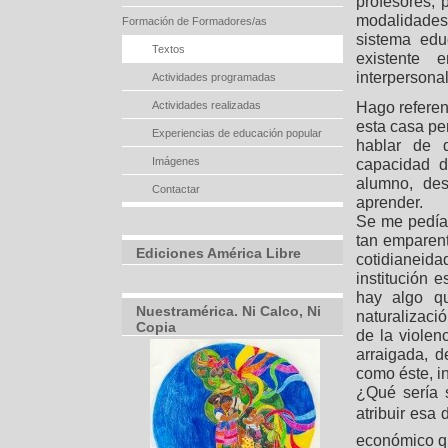
profesores, 
modalidades
Formación de Formadores/as
sistema edu
Textos
existente 
interpersona
Actividades programadas
Hago referen
Actividades realizadas
esta casa pe
Experiencias de educación popular
hablar de 
Imágenes
capacidad d
alumno, de
Contactar
aprender.
Se me pedía
tan emparent
Ediciones América Libre
cotidianei
institución e
hay algo qu
Nuestramérica. Ni Calco, Ni
naturalizació
Copia
de la violen
arraigada, d
como éste, i
¿Qué sería s
atribuir esa 
económico que