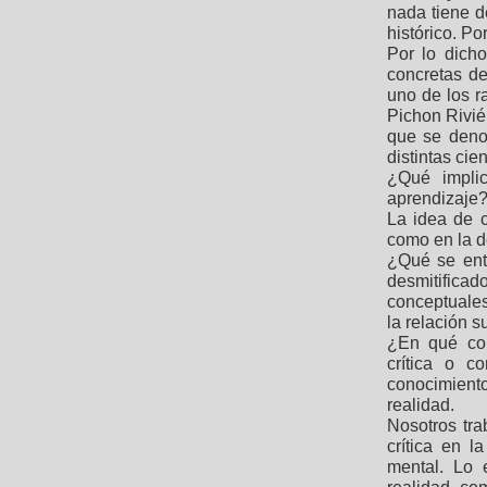
nada tiene d
histórico. P
Por lo dicho
concretas de
uno de los r
Pichon Rivié
que se denom
distintas cie
¿Qué implic
aprendizaje
La idea de c
como en la d
¿Qué se enti
desmitificad
conceptuale
la relación 
¿En qué con
crítica o c
conocimient
realidad.
Nosotros tr
crítica en l
mental. Lo