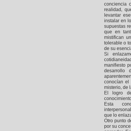
conciencia c
realidad, qu
levantar es
instalar en l
supuestas re
que en tant
mistifican 
tolerable o 
de su esenci
Si enlazam
cotidianeidad
manifiesto p
desarrollo 
aparentemen
conocían el 
misterio, de
El logro d
conocimiento 
Esta conci
interpersona
que lo enlaz
Otro punto d
por su concep