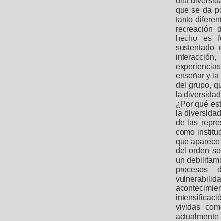
una diversid
que se da po
tanto diferen
recreación 
hecho es f
sustentado 
interacción
experiencias
enseñar y la
del grupo, q
la diversidad
¿Por qué est
la diversida
de las repr
como instituc
que aparece 
del orden so
un debilitam
procesos d
vulnerabilid
acontecimi
intensificaci
vividas com
actualmente 