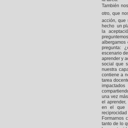
También nos 
otro, que n
acción, que 
hecho un pla
la aceptaci
preguntemo
albergamos o
pregunta: 
escenario de
aprender y a
social que s
nuestra cap
contiene a n
tarea docent
impactados 
compartiendo
una vez más,
el aprender,
en el que h
reciprocidad 
Formarnos c
tanto de lo 