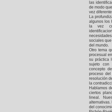
las identific
de modo que 
vez diferente
La profundiza
algunos los 
la vez cr
identificac
necesidades
sociales que
del mundo.
Otro tema q
procesual en
su práctica 
sujeto con
concepto de
proceso del
resolución d
la contradicc
Hablamos de
ciertos pla
lineal. Nue
alternativas
del conocimi
Pichón-Rivié