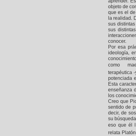
aprender. Es
objeto de co
que es el de
la realidad.
sus distinta
sus distinta
interaccion
conocer.
Por esa prá
ideología, 
conocimient
como  maes
terapéutica 
potenciada e
Esta caracte
enseñanza de
los conocimi
Creo que Pic
sentido de p
decir, de so
su búsqueda,
eso que él l
relata Platón