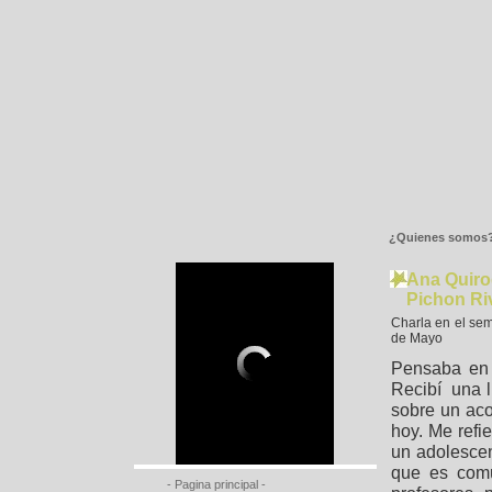
¿Quienes somos
Ana Quiro
Pichon Riv
Charla en el se
de Mayo
Pensaba en 
Recibí una l
sobre un aco
hoy. Me refi
un adolesce
que es comú
- Pagina principal -