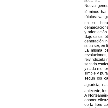
socialista.
Nueva genera
términos han
rótulos: vang
en su hora
demarcaciones
y orientación
Bajo estos ró
generación n
sepa ser, en f
La misma pa
revolucione
reivindicarla
sentido estri
y nada menos 
simple y pura
según los cas
agrarista, 
antecede, los
A Norteaméric
oponer eficaz
de la libre c