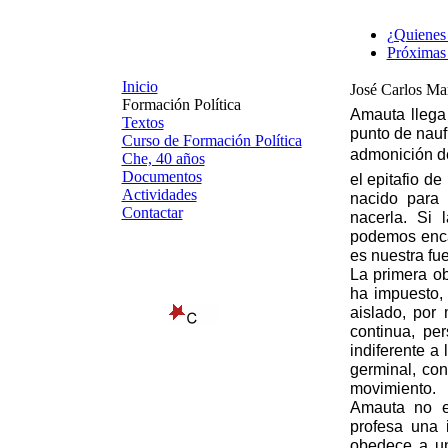
¿Quienes
Próximas 
Inicio
José Carlos Mar
Formación Política
Amauta llega
Textos
punto de nauf
Curso de Formación Política
admonición de
Che, 40 años
Documentos
el epitafio d
Actividades
nacido para 
Contactar
nacerla. Si 
podemos enca
es nuestra fue
La primera o
ha impuesto, 
aislado, por
continua, per
indiferente a
germinal, con
movimiento.
Amauta no es
profesa una i
obedece a un