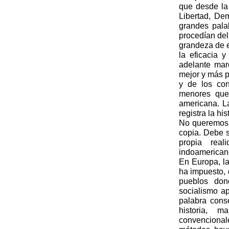
que desde la
Libertad, De
grandes pala
procedían del
grandeza de e
la eficacia 
adelante mar
mejor y más p
y de los con
menores que 
americana. L
registra la his
No queremos,
copia. Debe s
propia real
indoamerican
En Europa, la
ha impuesto, 
pueblos don
socialismo ap
palabra cons
historia, 
convenciona