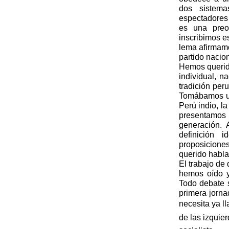
dos sistema
espectadores 
es una preoc
inscribimos e
lema afirmamo
partido nacio
Hemos querid
individual, n
tradición per
Tomábamos un
Perú indio, l
presentamos
generación.
definición 
proposiciones
querido habla
El trabajo de
hemos oído y
Todo debate s
primera jorn
necesita ya ll
de las izquie