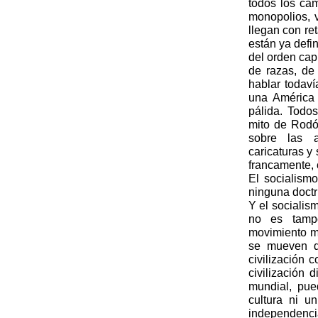
todos los ca
monopolios, v
llegan con re
están ya defi
del orden cap
de razas, de 
hablar todaví
una América 
pálida. Todos
mito de Rodó
sobre las a
caricaturas y
francamente, 
El socialism
ninguna doctr
Y el socialis
no es tampo
movimiento mu
se mueven de
civilización
civilización 
mundial, pue
cultura ni u
independenci