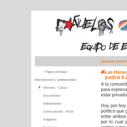
¿Quienes somos
Las Heras 
- Pagina principal -
justicia 8-
Antirrepresión y antiimpunidad
A la comunid
Informes - Casos
para expresa
estar privado
Documentos
Solidaridades
Hoy por hoy 
político que 
Convocatorias - Actos
entre ambos 
Imágenes
por lo cual