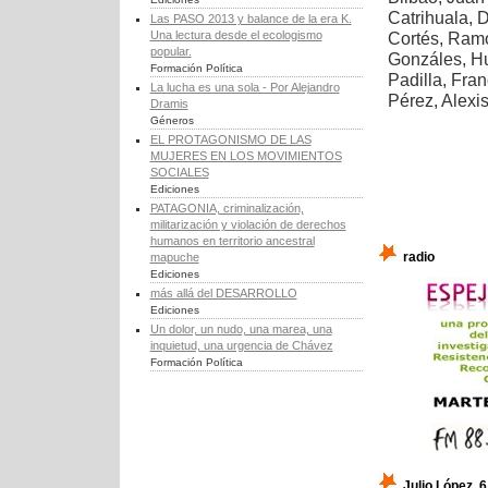
Catrihuala, 
Las PASO 2013 y balance de la era K.
Una lectura desde el ecologismo
Cortés, Ram
popular.
Gonzáles, H
Formación Política
Padilla, Fra
La lucha es una sola - Por Alejandro
Pérez, Alexi
Dramis
Géneros
EL PROTAGONISMO DE LAS
MUJERES EN LOS MOVIMIENTOS
SOCIALES
Ediciones
PATAGONIA, criminalización,
militarización y violación de derechos
humanos en territorio ancestral
radio
mapuche
Ediciones
más allá del DESARROLLO
Ediciones
Un dolor, un nudo, una marea, una
inquietud, una urgencia de Chávez
Formación Política
Julio López, 