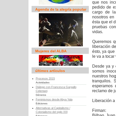
que nos inc
pedido de e
Agenda de la alegría popular
cargo de la
nosotros en 
ésta que el d
pruebas con
vidas.
Queremos qu
liberación d
Mujeres del ALBA
ésto, ya que 
le va a tocar 
Desde ya y 
últimos artículos
somos inoc
nuestros hog
Procesos 2015
tranquilos
Actividades
esperamos q
Diálogo con Francesca Gargallo
reclamo de ju
Celentani
Géneros
Feminismos desde Abya Yala
Liberación a 
Ediciones
Alternativas al Capitalismo /
Firman:
Colonialismo del siglo XXI
Bilbao, Juan
Ediciones