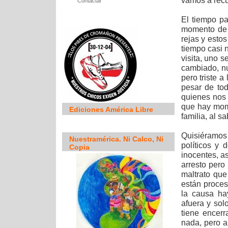
vamos a recu
Contactar
El tiempo pa
momento de 
rejas y esto
tiempo casi n
visita, uno s
cambiado, nu
pero triste 
pesar de tod
quienes nos 
que hay mom
Ediciones América Libre
familia, al s
Quisiéramos
Nuestramérica. Ni Calco, Ni
políticos y
Copia
inocentes, a
arresto pero
maltrato que
están proces
la causa ha
afuera y sol
tiene encer
nada, pero a