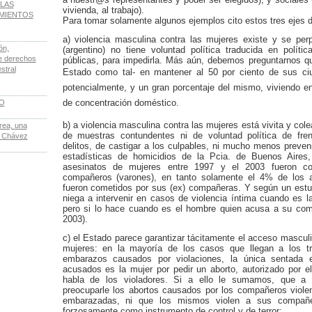
LAS
vivienda, al trabajo).
IMIENTOS
Para tomar solamente algunos ejemplos cito estos tres ejes d
a) violencia masculina contra las mujeres existe y se per
ón,
(argentino) no tiene voluntad política traducida en políti
de derechos
públicas, para impedirla. Más aún, debemos preguntarnos qu
stral
Estado como tal- en mantener al 50 por ciento de sus c
potencialmente, y un gran porcentaje del mismo, viviendo e
de concentración doméstico.
LO
b) a violencia masculina contra las mujeres está vivita y col
rea, una
de muestras contundentes ni de voluntad política de frena
e Chávez
delitos, de castigar a los culpables, ni mucho menos preven
estadísticas de homicidios de la Pcia. de Buenos Aires
asesinatos de mujeres entre 1997 y el 2003 fueron co
compañeros (varones), en tanto solamente el 4% de los 
fueron cometidos por sus (ex) compañeras. Y según un estudi
niega a intervenir en casos de violencia íntima cuando es l
pero si lo hace cuando es el hombre quien acusa a su co
2003).
c) el Estado parece garantizar tácitamente el acceso masculi
mujeres: en la mayoría de los casos que llegan a los tr
embarazos causados por violaciones, la única sentada e
acusados es la mujer por pedir un aborto, autorizado por e
habla de los violadores. Si a ello le sumamos, que a n
preocuparle los abortos causados por los compañeros viol
embarazadas, ni que los mismos violen a sus compañ
forzosamente como instrumento de control y de terror;