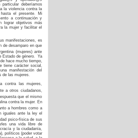
 particular deberíamos
a la violencia contra la
hasta el presente. Mi
sento a continuación y
n lograr objetivos más
a la mujer y facilitar el
sus manifestaciones, es
ón de desamparo en que
gentina (mujeres) ante
de Estado de género. Ya
sde hace mucho tiempo,
 tiene carácter social,
una manifestación del
s de las mujeres.
cia contra las mujeres,
e a otros ciudadanos,
 respuesta que el mismo
ulina contra la mujer. En
tanto a hombres como a
iguales ante la ley el
idad psico-física de sus
arles una vida libre de
cracía y la ciudadanía,
, políticos (poder votar
(acceso a la salud, a la