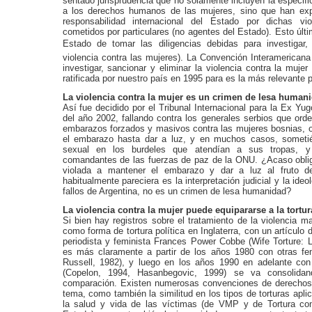
sentado jurisprudencia que no solamente incluyen la especifi
a los derechos humanos de las mujeres, sino que han exp
responsabilidad internacional del Estado por dichas vi
cometidos por particulares (no agentes del Estado). Esto últim
Estado de tomar las diligencias debidas para investigar,
violencia contra las mujeres). La Convención Interamerica
investigar, sancionar y eliminar la violencia contra la muje
ratificada por nuestro país en 1995 para es la más relevante p
La violencia contra la mujer es un crimen de lesa human
Así fue decidido por el Tribunal Internacional para la Ex Yug
del año 2002, fallando contra los generales serbios que orde
embarazos forzados y masivos contra las mujeres bosnias, 
el embarazo hasta dar a luz, y en muchos casos, sometié
sexual en los burdeles que atendían a sus tropas, 
comandantes de las fuerzas de paz de la ONU. ¿Acaso oblig
violada a mantener el embarazo y dar a luz al fruto d
habitualmente pareciera es la interpretación judicial y la ide
fallos de Argentina, no es un crimen de lesa humanidad?
La violencia contra la mujer puede equipararse a la tortura
Si bien hay registros sobre el tratamiento de la violencia m
como forma de tortura política en Inglaterra, con un artículo 
periodista y feminista Frances Power Cobbe (Wife Torture: 
es más claramente a partir de los años 1980 con otras fem
Russell, 1982), y luego en los años 1990 en adelante con 
(Copelon, 1994, Hasanbegovic, 1999) se va consolidan
comparación. Existen numerosas convenciones de derechos
tema, como también la similitud en los tipos de torturas apl
la salud y vida de las víctimas (de VMP y de Tortura co