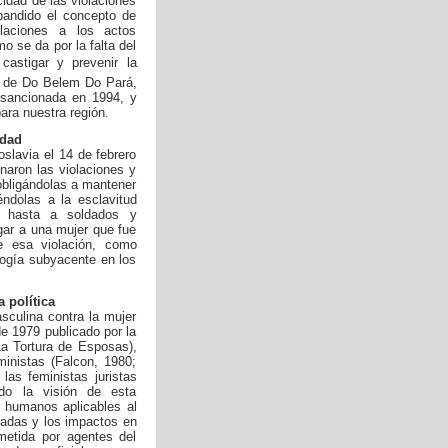
cidad de las violaciones
andido el concepto de
olaciones a los actos
o se da por la falta del
 castigar y prevenir la
na de Do Belem Do Pará,
r sancionada en 1994, y
ara nuestra región.
idad
oslavia el 14 de febrero
naron las violaciones y
obligándolas a mantener
ndolas a la esclavitud
y hasta a soldados y
ar a una mujer que fue
e esa violación, como
ología subyacente en los
 política
asculina contra la mujer
de 1979 publicado por la
La Tortura de Esposas),
inistas (Falcon, 1980;
las feministas juristas
do la visión de esta
 humanos aplicables al
icadas y los impactos en
metida por agentes del