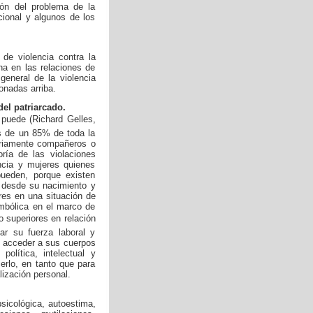
ón del problema de la
cional y algunos de los
de violencia contra la
na en las relaciones de
general de la violencia
onadas arriba.
el patriarcado.
 puede (Richard Gelles,
s de un 85% de toda la
tariamente compañeros o
ría de las violaciones
ncia y mujeres quienes
pueden, porque existen
e desde su nacimiento y
res en una situación de
mbólica en el marco de
superiores en relación
lar su fuerza laboral y
, acceder a sus cuerpos
política, intelectual y
erlo, en tanto que para
lización personal.
psicológica, autoestima,