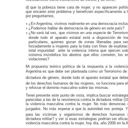
d) que la pobreza tiene cara de mujer, y no aparecen políti
que encaren este problema y beneficien específicamente a 
por preguntarnos,
¿En Argentina, vivimos realmente en una democracia inclus
¿Podemos hablar de democracia de género en este país?
¿No será tal vez, que vivimos en una especie de Terroris
donde todo el aparato estatal está a disposición de los
particulares, quienes gozan de zonas liberadas para se
forzadamente a mujeres para la trata con fines de explotac
total impunidad ante la violencia íntima que ejercen s
sistema invisibiliza los abortos que ellos cometen, los 
violaciones?
Mi propuesta teórico política de la respuesta a la violenci
Argentina es que debe ser planteada como un Terrorismo de
dictadura de género, donde todo el aparato estatal que debier
de los derechos humanos de las mujeres, no funciona para ell
y reforzar el dominio masculino sobre las mismas.
Tener presente este punto de vista, implica buscar estrateg
parecidas a las de la resistencia contra la dictadura militar (1
la violencia masculina contra la mujer. No más denuncias e
juzgados. No más esperar a que la autoridad nos proteja. 
para las víctimas y organismos de derechos humanos d
dictadura militar? y ver si esas estrategias podrían ser eficac
violencia masculina contra la mujer, hoy día, año 2006 en la A