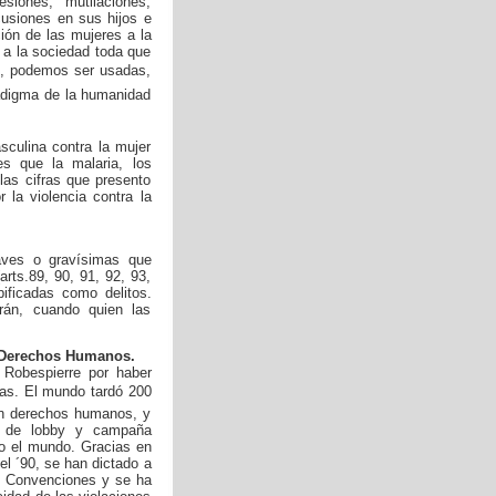
iones, mutilaciones,
cusiones en sus hijos e
ción de las mujeres a la
 a la sociedad toda que
o, podemos ser usadas,
adigma de la humanidad
sculina contra la mujer
s que la malaria, los
las cifras que presento
 la violencia contra la
raves o gravísimas que
arts.89, 90, 91, 92, 93,
pificadas como delitos.
rán, cuando quien las
s Derechos Humanos.
 Robespierre por haber
nas. El mundo tardó 200
on derechos humanos, y
s de lobby y campaña
do el mundo. Gracias en
el ´90, se han dictado a
s, Convenciones y se ha