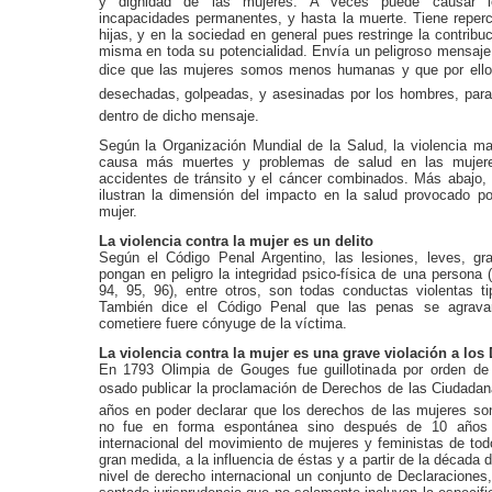
y dignidad de las mujeres. A veces puede causar les
incapacidades permanentes, y hasta la muerte. Tiene reper
hijas, y en la sociedad en general pues restringe la contribu
misma en toda su potencialidad. Envía un peligroso mensaje
dice que las mujeres somos menos humanas y que por ell
desechadas, golpeadas, y asesinadas por los hombres, par
dentro de dicho mensaje.
Según la Organización Mundial de la Salud, la violencia ma
causa más muertes y problemas de salud en las mujere
accidentes de tránsito y el cáncer combinados. Más abajo, 
ilustran la dimensión del impacto en la salud provocado por
mujer.
La violencia contra la mujer es un delito
Según el Código Penal Argentino, las lesiones, leves, g
pongan en peligro la integridad psico-física de una persona (
94, 95, 96), entre otros, son todas conductas violentas ti
También dice el Código Penal que las penas se agrava
cometiere fuere cónyuge de la víctima.
La violencia contra la mujer es una grave violación a lo
En 1793 Olimpia de Gouges fue guillotinada por orden de
osado publicar la proclamación de Derechos de las Ciudada
años en poder declarar que los derechos de las mujeres s
no fue en forma espontánea sino después de 10 año
internacional del movimiento de mujeres y feministas de to
gran medida, a la influencia de éstas y a partir de la década d
nivel de derecho internacional un conjunto de Declaracione