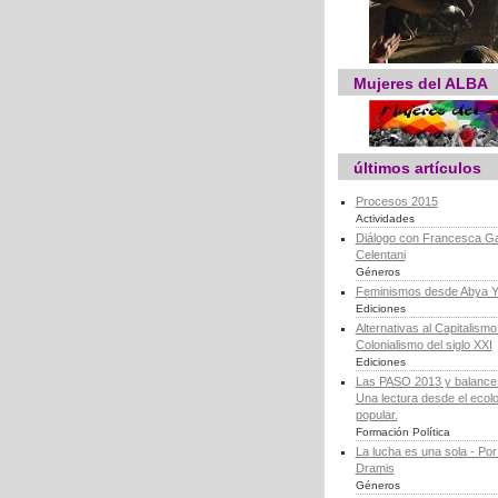
Mujeres del ALBA
últimos artículos
Procesos 2015
Actividades
Diálogo con Francesca Ga
Celentani
Géneros
Feminismos desde Abya Y
Ediciones
Alternativas al Capitalismo 
Colonialismo del siglo XXI
Ediciones
Las PASO 2013 y balance d
Una lectura desde el ecol
popular.
Formación Política
La lucha es una sola - Por
Dramis
Géneros