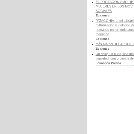
EL PROTAGONISMO DE 
MUJERES EN LOS MOV
SOCIALES
Ediciones
PATAGONIA, criminalizaci
militarización y violación 
humanos en territorio ance
mapuche
Ediciones
más allá del DESARROL
Ediciones
Un dolor, un nudo, una ma
inquietud, una urgencia d
Formación Política