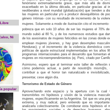
fenómeno extremadamente grave, que más allá de dismi
exacerbado en la última década, en particular gracias al i
neoliberales a nivel mundial (globalización) que tienden a d
las mujeres en particular y/o a producir desequilibrios de po
género íntimas- con su resultado de incremento de la violen
Libre
mujeres. Solamente a modo de ilustración cito el incremento d
pobreza que en solo 10 años de ser las mujeres el 70% d
mundo subió al 80 %, y de los numerosos estudios que dan
alco, Ni
de los asesinatos de mujeres feticidios en las zonas donde 
emplean mujeres jóvenes, y hay gran desempleo masculin
Honduras); y el incremento de la violencia doméstica co
políticas de ajuste estructural implementadas en los años 90
programas internacionales para el desarrollo que fomentan e
mujeres en microemprendimientos (ej. Perú, citado por Carrill
Asimismo, espero que al terminar este taller de reflexión
cómo podemos actuar, a partir de nosotr@s mism@s,
contribuir a que el horror tan naturalizado e invisibilizad
presentar, cese algún día.
Terrorismo de Estado de Género
ía popular
Aprovechando este espacio y la apertura con la cual vi
transmitirles mi hipótesis y visión de la violencia masculi
mujeres, específicamente en la Argentina. Sé que es una pr
extrema, y muy radical, pero entiendo que es importante p
analizarla colectivamente. De corroborar esta hipótesis el
los movimientos sociales y de derechos humanos, a