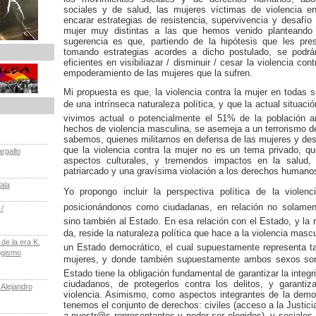
sociales y de salud, las mujeres víctimas de violencia en
encarar estrategias de resistencia, supervivencia y desafío 
mujer muy distintas a las que hemos venido planteando 
sugerencia es que, partiendo de la hipótesis que les pre
tomando estrategias acordes a dicho postulado, se podrá
eficientes en visibiliazar / disminuir / cesar la violencia contr
empoderamiento de las mujeres que la sufren.
Mi propuesta es que, la violencia contra la mujer en todas 
de una intrínseca naturaleza política, y que la actual situaci
vivimos actual o potencialmente el 51% de la población ar
hechos de violencia masculina, se asemeja a un terrorismo 
sabemos, quienes militamos en defensa de las mujeres y de
que la violencia contra la mujer no es un tema privado, que
rgallo
aspectos culturales, y tremendos impactos en la salud, 
patriarcado y una gravísima violación a los derechos humano
ala
Yo propongo incluir la perspectiva política de la violen
posicionándonos como ciudadanas, en relación no solament
/
sino también al Estado. En esa relación con el Estado, y la
da, reside la naturaleza política que hace a la violencia masc
e la era K.
un Estado democrático, el cual supuestamente representa 
ogismo
mujeres, y donde también supuestamente ambos sexos son 
Estado tiene la obligación fundamental de garantizar la integr
ciudadanos, de protegerlos contra los delitos, y garantiz
 Alejandro
violencia. Asimismo, como aspectos integrantes de la demo
tenemos el conjunto de derechos: civiles (acceso a la Justicia)
a nuestr@s representantes y poder ser elegidos), y sociales 