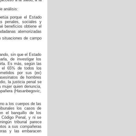
e análisis:
petúa porque el Estado
cas penales, sociales y
é beneficios obtiene el
iudadanas atemorizadas
n situaciones de campo
eando, sin que el Estado
rla, de investigar los
irla. Es más, según las
, el 65% de todos los
metidos por sus (ex)
asesinatos de hombres
o, la justicia penal se
a mujer quien denuncia,
mpañera (Hasanbegovic,
no a los cuerpos de las
ibunales los casos de
n el banquillo de los
l Código Penal, y ni se
ingún tribunal parece
entos a sus compañeras
eras y las embaracen