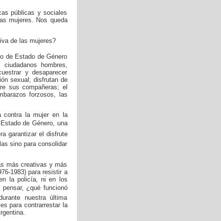
cas públicas y sociales
las mujeres. Nos queda
iva de las mujeres?
mo de Estado de Género
 ciudadanos hombres,
cuestrar y desaparecer
ión sexual; disfrutan de
obre sus compañeras; el
embarazos forzosos, las
a contra la mujer en la
 Estado de Género, una
a garantizar el disfrute
as sino para consolidar
ias más creativas y más
976-1983) para resistir a
n la policía, ni en los
Y pensar, ¿qué funcionó
urante nuestra última
es para contrarrestar la
rgentina.