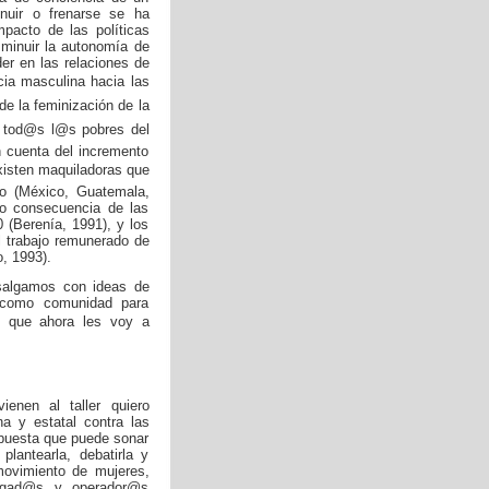
nuir o frenarse se ha
mpacto de las políticas
isminuir la autonomía de
der en las relaciones de
cia masculina hacia las
e la feminización de la
e tod@s l@s pobres del
 cuenta del incremento
existen maquiladoras que
o (México, Guatemala,
mo consecuencia de las
 (Berenía, 1991), y los
l trabajo remunerado de
o, 1993).
 salgamos con ideas de
 como comunidad para
o, que ahora les voy a
enen al taller quiero
na y estatal contra las
opuesta que puede sonar
lantearla, debatirla y
 movimiento de mujeres,
bogad@s y operador@s