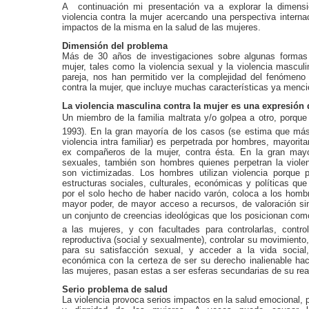
A continuación mi presentación va a explorar la dimensi
violencia contra la mujer acercando una perspectiva interna
impactos de la misma en la salud de las mujeres.
Dimensión del problema
Más de 30 años de investigaciones sobre algunas formas 
mujer, tales como la violencia sexual y la violencia masculi
pareja, nos han permitido ver la complejidad del fenómeno 
contra la mujer, que incluye muchas características ya menci
La violencia masculina contra la mujer es una expresión d
Un miembro de la familia maltrata y/o golpea a otro, porque
1993). En la gran mayoría de los casos (se estima que má
violencia intra familiar) es perpetrada por hombres, mayori
ex compañeros de la mujer, contra ésta. En la gran mayo
sexuales, también son hombres quienes perpetran la viole
son victimizadas. Los hombres utilizan violencia porque 
estructuras sociales, culturales, económicas y políticas qu
por el solo hecho de haber nacido varón, coloca a los homb
mayor poder, de mayor acceso a recursos, de valoración si
un conjunto de creencias ideológicas que los posicionan como 
a las mujeres, y con facultades para controlarlas, contro
reproductiva (social y sexualmente), controlar su movimiento
para su satisfacción sexual, y acceder a la vida social, 
económica con la certeza de ser su derecho inalienable hac
las mujeres, pasan estas a ser esferas secundarias de su rea
Serio problema de salud
La violencia provoca serios impactos en la salud emocional, 