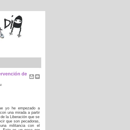
ervención de
l
rque yo he empezado a
con una mirada a partir
a de la Liberación que se
ecir que son pecadoras,
una militancia con el
l. Esto es un poco por