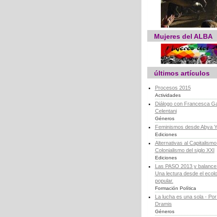
Mujeres del ALBA
últimos artículos
Procesos 2015
Actividades
Diálogo con Francesca Ga
Celentani
Géneros
Feminismos desde Abya Y
Ediciones
Alternativas al Capitalismo 
Colonialismo del siglo XXI
Ediciones
Las PASO 2013 y balance d
Una lectura desde el ecol
popular.
Formación Política
La lucha es una sola - Por
Dramis
Géneros