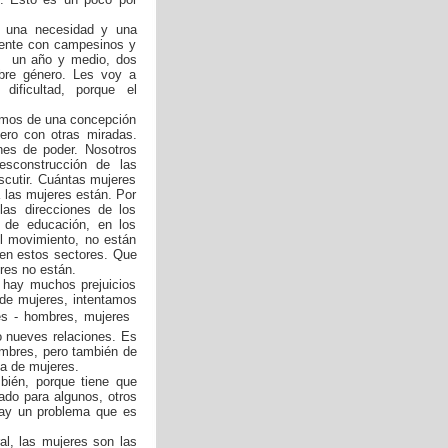
 una necesidad y una
ente con campesinos y
e un año y medio, dos
bre género. Les voy a
ificultad, porque el
imos de una concepción
ero con otras miradas.
nes de poder. Nosotros
sconstrucción de las
scutir. Cuántas mujeres
 las mujeres están. Por
as direcciones de los
 de educación, en los
el movimiento, no están
 en estos sectores. Que
res no están.
l hay muchos prejuicios
de mujeres, intentamos
s - hombres, mujeres 
o nueves relaciones. Es
ombres, pero también de
a de mujeres.
bién, porque tiene que
do para algunos, otros
hay un problema que es
al, las mujeres son las