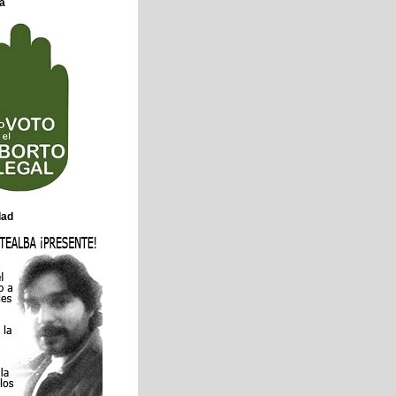
a
dad