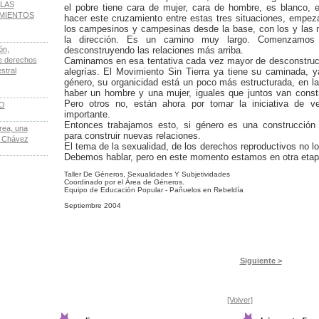
LAS
el pobre tiene cara de mujer, cara de hombre, es blanco,
IMIENTOS
hacer este cruzamiento entre estas tres situaciones, empe
los campesinos y campesinas desde la base, con los y las mi
la dirección. Es un camino muy largo. Comenzamos 
ón,
desconstruyendo las relaciones más arriba.
de derechos
Caminamos en esa tentativa cada vez mayor de desconstru
stral
alegrías. El Movimiento Sin Tierra ya tiene su caminada, y
género, su organicidad está un poco más estructurada, en la
haber un hombre y una mujer, iguales que juntos van const
Pero otros no, están ahora por tomar la iniciativa de v
LO
importante.
Entonces trabajamos esto, si género es una construcción
rea, una
para construir nuevas relaciones.
e Chávez
El tema de la sexualidad, de los derechos reproductivos no l
Debemos hablar, pero en este momento estamos en otra etapa
Taller De Géneros, Sexualidades Y Subjetividades
Coordinado por el Área de Géneros.
Equipo de Educación Popular - Pañuelos en Rebeldía
Septiembre 2004
Siguiente >
[Volver]