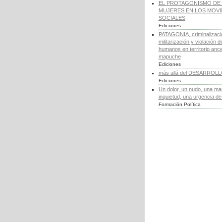
EL PROTAGONISMO DE 
MUJERES EN LOS MOV
SOCIALES
Ediciones
PATAGONIA, criminalizaci
militarización y violación 
humanos en territorio ance
mapuche
Ediciones
más allá del DESARROL
Ediciones
Un dolor, un nudo, una ma
inquietud, una urgencia d
Formación Política