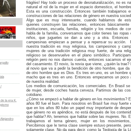
frágiles! Hay todo un proceso de desnaturalización, no es na
natural el rol de la mujer en el espacio domestico, el hombr
Esta es una construcción. Entonces también trabajamos e
construcciones de las relaciones de género en nuestra socied
Algo que es muy interesante, cuando hablamos de esta
quienes construyen las relaciones, entonces básicamente
instituciones, escuela, familia, religión y los medios de 
habla de la familia, conversamos que color tienes las ropas 
niños, que juguetes se dan a uno y a otra. Entonces 
campesinas empiezan a pensar y a repensar su acción. 
nuestra tradición es muy religiosa, los campesinos y ca
mujeres de una tradición religiosa muy fuerte, de una reli
religioso se desenvuelve en el plano simbólico. Participa
religión pero no nos damos cuenta, entonces sacamos el ej
rgallo
del casamiento. El novio, la novia que viene, ¿quién la trae?
al novio que va a pedir la bendición de otro hombre, que da
de otro hombre que es Dios. Es tres en uno, es un hombre q
ala
macho que es tres en uno. Entonces empezamos un poco a 
de nuestra realidad.
Los medios de comunicación, los comerciales. En Brasil se
/
de mujer, desde coches hasta cerveza. Partimos de las cos
cotidiano.
¿Cómo se empezó a hablar de género en los movimientos? En
e la era K.
años 80 fue el bum. Para nosotros en Brasil fue muy fuerte 
ogismo
que en los años 80 tubo un papel muy importante de desper
que género no es apéndice, no está después de los conten
que hablar? Ah, tenemos que hablar sobre las mujeres. No.
 Alejandro
trabajamos el tema género, mujer en los movimientos, 
Percibimos que le tema clase siempre estuvo presente, per
solamente clase. No da para decir, como la Teología de la Li