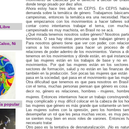
donde tengo pisado por diez años.
Ahora estoy hace tres años en CEPIS. En CEPIS había
demanda sobre la temática de género. Trabajamos básicam
campesinas, entonces la temática era una necesidad. Hac
que empezamos con los movimientos a hacer talleres so
contar como intentamos trabajar el tema, con mucha d
Libre
campesinado es muy machista, en Brasil no se acá.
¿Qué mirada tenemos nosotros sobre género? Nosotros part
feminista. O sea hay otras personas que trabajan género p
Para nosotros género tiene que ver con poder, con relacio
alco, Ni
vamos a los movimientos para hacer un proceso de de
relaciones de poder adentro de los movimientos. Vamos a di
tenemos en los movimientos y dónde están, en qué instancia
qué las mujeres están en los trabajos de base y no en l
movimientos. Por qué las mujeres están en los sectores
sectores de formación, salud y no están en las finanzas d
también en la producción. Son pocas las mujeres que están
pasa en la sociedad, qué pasa en el movimiento que las muje
Otra dificultad que tenemos es que para nosotros en Brasi
con el tema, muchas personas piensan que género es cosa 
decir no, género es relaciones, hombres - mujeres, hombre
mujeres. Entonces intentamos hacer un trabajo construyend
muy complicado y muy difícil colocar en la cabeza de los h
ía popular
las mujeres que género es más grande que solamente un tem
Las mujeres sufres con la opresión, pero los hombres tam
desempeñar un rol que les pesa muchas veces, es muy pesa
se sienten muy bien en esos roles de varones. Entonces 
necesario tratar.
Otro paso es la tentativa de desnaturalización. ¡No es natur