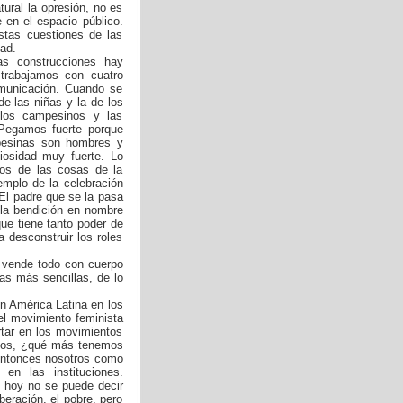
tural la opresión, no es
e en el espacio público.
stas cuestiones de las
ad.
s construcciones hay
 trabajamos con cuatro
comunicación. Cuando se
de las niñas y la de los
los campesinos y las
Pegamos fuerte porque
mpesinas son hombres y
giosidad muy fuerte. Lo
mos de las cosas de la
emplo de la celebración
 El padre que se la pasa
 la bendición en nombre
ue tiene tanto poder de
desconstruir los roles
 vende todo con cuerpo
as más sencillas, de lo
 América Latina en los
el movimiento feminista
tar en los movimientos
idos, ¿qué más tenemos
 Entonces nosotros como
en las instituciones.
o hoy no se puede decir
beración, el pobre, pero