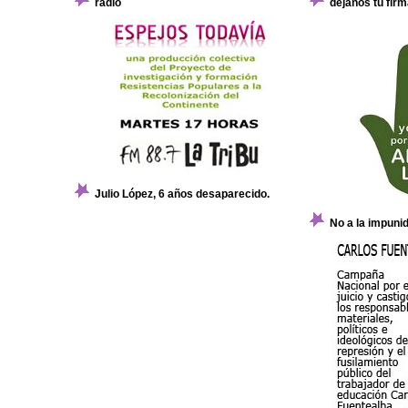
radio
dejanos tu firm
Julio López, 6 años desaparecido.
No a la impuni