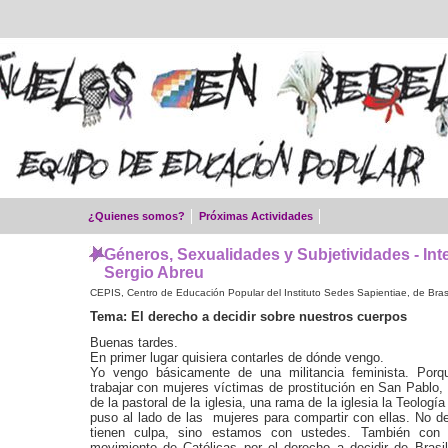
¿Quienes somos?
Próximas Actividades
Géneros, Sexualidades y Subjetividades - Int
Sergio Abreu
CEPIS, Centro de Educación Popular del Instituto Sedes Sapientiae, de Brasi
Tema: El derecho a decidir sobre nuestros cuerpos
Buenas tardes.
En primer lugar quisiera contarles de dónde vengo.
Yo vengo básicamente de una militancia feminista. Po
trabajar con mujeres víctimas de prostitución en San Pablo, 
de la pastoral de la iglesia, una rama de la iglesia la Teologí
puso al lado de las mujeres para compartir con ellas. No d
tienen culpa, sino estamos con ustedes. También con 
movimiento de Católicas por el derecho a decidir de Brasi