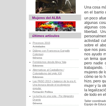
Una cosa má
en el barrio 
Mujeres del ALBA
un poco afu
algunas cosa
algunas cos
libertad. U
últimos artículos
personalmen
actividad cu
Procesos 2015
sobre el ab
Actividades
que nos pasa
Diálogo con Francesca Gargallo
nos ayudo mu
Celentani
un tema que
Géneros
Feminismos desde Abya Yala
pero nadie 
Ediciones
trabajando.
Alternativas al Capitalismo /
mujeres de lo
Colonialismo del siglo XXI
cómo se lo h
Ediciones
hizo, pero q
Las PASO 2013 y balance de la era K.
Una lectura desde el ecologismo
mujer y la o
popular.
la legalizac
Formación Política
de todo en el
La lucha es una sola - Por Alejandro
Dramis
Taller coordinad
Géneros
Equipo de Educa