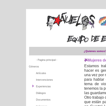
¿Quienes somos
Mujeres d
- Pagina principal -
Estamos tra
Géneros
hacer es ge
Artículos
una vez por 
para hablar 
Intervenciones
tema de vio
Experiencias
tenemos la po
las guardamo
Diálogos
Otro trabajo
Documentos
que están pa