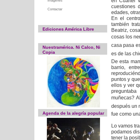
en Cuartel V
Imágenes
cuestiones 
Contactar
edades, otras
En el centr
también tra
Ediciones América Libre
Beatriz, cos
cosas los nen
casa pasa es
Nuestramérica. Ni Calco, Ni
Copia
es de las chi
De esta man
barrio, ent
reproduciénd
puntos y que
ellos y ver q
preguntaba
muñecas? Al 
después un n
Agenda de la alegría popular
fue como una 
Lo vamos tra
podamos disp
tener la pos