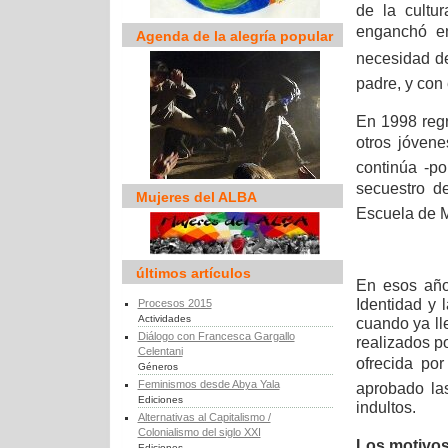
de la cultu
enganchó 
Agenda de la alegría popular
necesidad de 
padre, y con 
En 1998 regr
otros jóvene
continúa -p
secuestro d
Mujeres del ALBA
Escuela de M
últimos artículos
En esos años
Identidad y l
Procesos 2015
Actividades
cuando ya ll
Diálogo con Francesca Gargallo
realizados p
Celentani
ofrecida por
Géneros
Feminismos desde Abya Yala
aprobado las
Ediciones
indultos.
Alternativas al Capitalismo /
Colonialismo del siglo XXI
Los motivos 
Ediciones