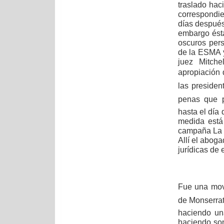
traslado hac
correspondie
días después,
embargo ésta
oscuros pers
de la ESMA y
juez Mitch
apropiación 
las presiden
penas que p
hasta el día
medida está
campaña La Ga
Allí el aboga
jurídicas de 
Fue una movi
de Monserrat
haciendo un
haciendo so