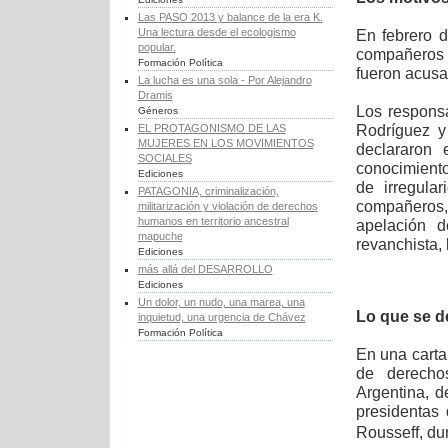
Las PASO 2013 y balance de la era K.
Una lectura desde el ecologismo
En febrero d
popular.
compañeros i
Formación Política
fueron acusa
La lucha es una sola - Por Alejandro
Dramis
Los responsa
Géneros
Rodríguez y
EL PROTAGONISMO DE LAS
MUJERES EN LOS MOVIMIENTOS
declararon 
SOCIALES
conocimiento
Ediciones
de irregula
PATAGONIA, criminalización,
compañeros,
militarización y violación de derechos
humanos en territorio ancestral
apelación d
mapuche
revanchista,
Ediciones
más allá del DESARROLLO
Ediciones
Un dolor, un nudo, una marea, una
Lo que se 
inquietud, una urgencia de Chávez
Formación Política
En una carta
de derechos
Argentina, d
presidentas
Rousseff, du