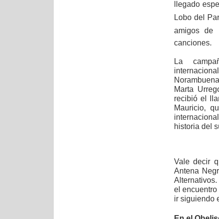
llegado esp
Lobo del P
amigos de 
canciones.
La campa
internaciona
Norambuena,
Marta Urreg
recibió el 
Mauricio, q
internacion
historia del 
Vale decir q
Antena Negr
Alternativos
el encuentro
ir siguiendo 
En el Obelis