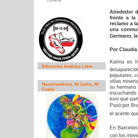
Contactar
Alrededor d
frente a la
reclamo a l
una conmut
Germano, la 
Por Claudia
Karina es h
Ediciones América Libre
desapareci
populares, c
villas miseri
Nuestramérica. Ni Calco, Ni
su hermano 
Copia
escuchando a
tuvo que par
Pasó por Bra
el acento que
En Barcelona
con los movi