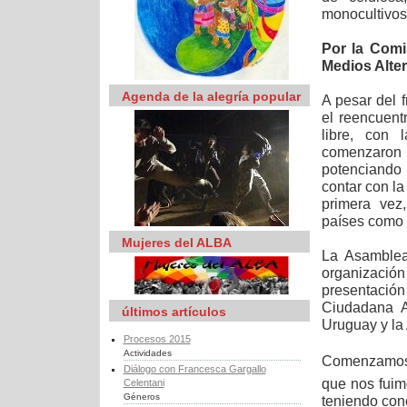
monocultivos 
Por la Comi
Medios Alte
Agenda de la alegría popular
A pesar del f
el reencuent
libre, con 
comenzaron
potenciando 
contar con l
primera vez
países como 
Mujeres del ALBA
La Asamblea
organizació
presentació
Ciudadana A
últimos artículos
Uruguay y l
Procesos 2015
Actividades
Comenzamos
Diálogo con Francesca Gargallo
que nos fuim
Celentani
Géneros
teniendo cono