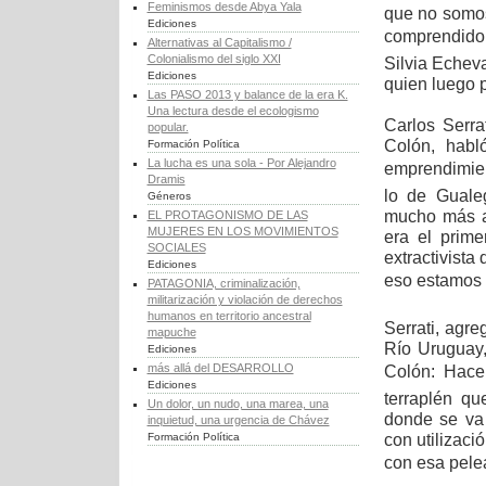
Feminismos desde Abya Yala
que no somos
Ediciones
comprendido 
Alternativas al Capitalismo /
Colonialismo del siglo XXI
Silvia Echev
Ediciones
quien luego p
Las PASO 2013 y balance de la era K.
Una lectura desde el ecologismo
Carlos Serra
popular.
Colón, habl
Formación Política
La lucha es una sola - Por Alejandro
emprendimient
Dramis
lo de Guale
Géneros
mucho más ab
EL PROTAGONISMO DE LAS
MUJERES EN LOS MOVIMIENTOS
era el prim
SOCIALES
extractivista
Ediciones
eso estamos e
PATAGONIA, criminalización,
militarización y violación de derechos
humanos en territorio ancestral
Serrati, agr
mapuche
Río Uruguay,
Ediciones
más allá del DESARROLLO
Colón: Hac
Ediciones
terraplén q
Un dolor, un nudo, una marea, una
donde se va 
inquietud, una urgencia de Chávez
con utilizac
Formación Política
con esa pelea