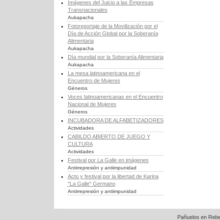
Imágenes del Juicio a las Empresas
Transnacionales
Aukapacha
Fotoreportaje de la Movilización por el
Día de Acción Global por la Soberanía
Alimentaria
Aukapacha
Día mundial por la Soberanía Alimentaria
Aukapacha
La mesa latinoamericana en el
Encuentro de Mujeres
Géneros
Voces latinoamericanas en el Encuentro
Nacional de Mujeres
Géneros
INCUBADORA DE ALFABETIZADORES
Actividades
CABILDO ABIERTO DE JUEGO Y
CULTURA
Actividades
Festival por La Galle en imágenes
Antirrepresión y antiimpunidad
Acto y festival por la libertad de Karina
"La Galle" Germano
Antirrepresión y antiimpunidad
Pañuelos en Rebe