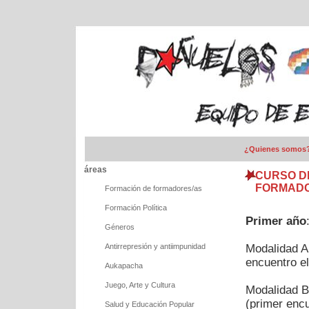
¿Quienes somos
áreas
CURSO D
FORMADO
Formación de formadores/as
Formación Política
Primer año
Géneros
Antirrepresión y antiimpunidad
Modalidad A:
encuentro e
Aukapacha
Juego, Arte y Cultura
Modalidad B
(primer enc
Salud y Educación Popular