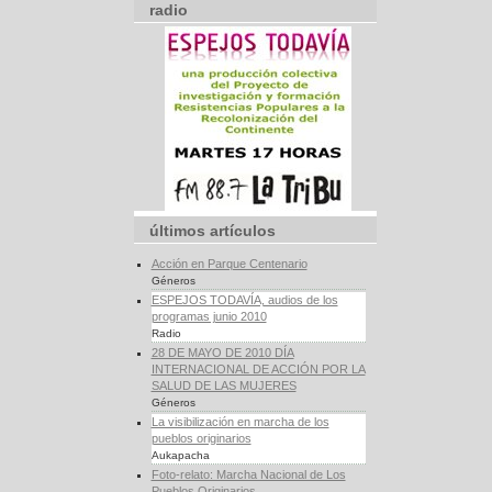
radio
últimos artículos
Acción en Parque Centenario
Géneros
ESPEJOS TODAVÍA, audios de los
programas junio 2010
Radio
28 DE MAYO DE 2010 DÍA
INTERNACIONAL DE ACCIÓN POR LA
SALUD DE LAS MUJERES
Géneros
La visibilización en marcha de los
pueblos originarios
Aukapacha
Foto-relato: Marcha Nacional de Los
Pueblos Originarios