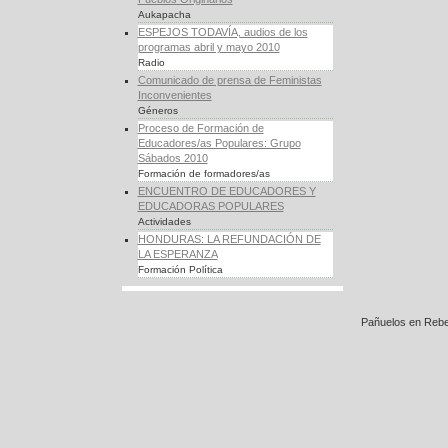
Aukapacha
ESPEJOS TODAVÍA, audios de los
programas abril y mayo 2010
Radio
Comunicado de prensa de Feministas
Inconvenientes
Géneros
Proceso de Formación de
Educadores/as Populares: Grupo
Sábados 2010
Formación de formadores/as
ENCUENTRO DE EDUCADORES Y
EDUCADORAS POPULARES
Actividades
HONDURAS: LA REFUNDACIÓN DE
LA ESPERANZA
Formación Política
Pañuelos en Rebe