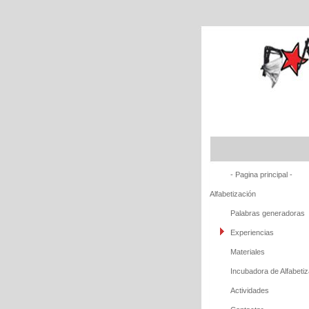
- Pagina principal -
Alfabetización
Palabras generadoras
Experiencias
Materiales
Incubadora de Alfabet
Actividades