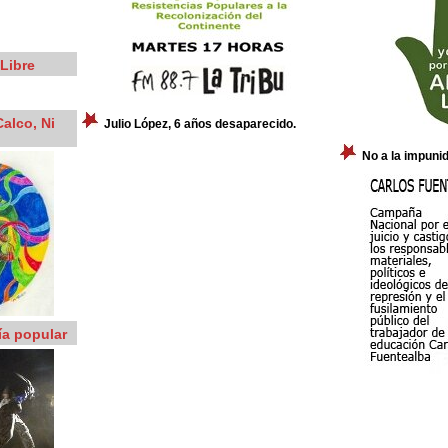
Libre
alco, Ni
Julio López, 6 años desaparecido.
No a la impuni
ía popular