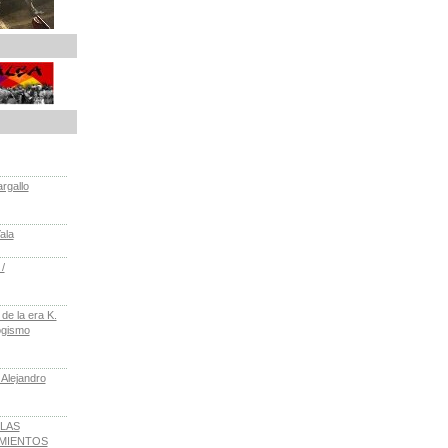
rgallo
ala
/
e la era K.
ogismo
 Alejandro
LAS
IMIENTOS