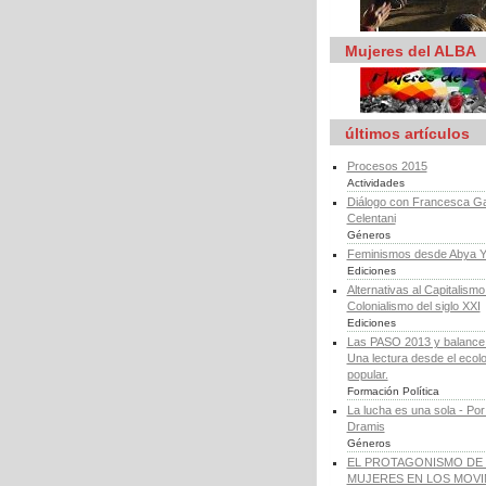
Mujeres del ALBA
últimos artículos
Procesos 2015
Actividades
Diálogo con Francesca Ga
Celentani
Géneros
Feminismos desde Abya Y
Ediciones
Alternativas al Capitalismo 
Colonialismo del siglo XXI
Ediciones
Las PASO 2013 y balance d
Una lectura desde el ecol
popular.
Formación Política
La lucha es una sola - Por
Dramis
Géneros
EL PROTAGONISMO DE 
MUJERES EN LOS MOV