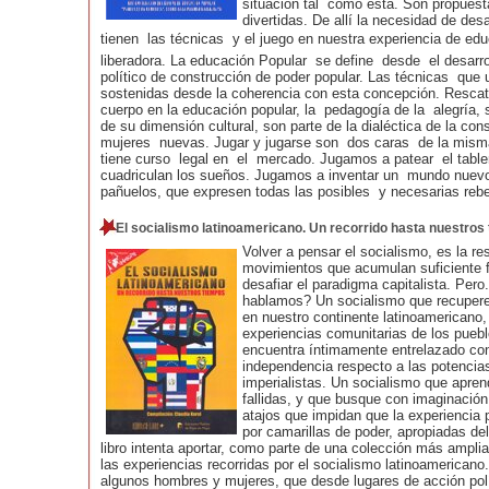
situación tal como está. Son propues
divertidas. De allí la necesidad de desar
tienen las técnicas y el juego en nuestra experiencia de ed
liberadora. La educación Popular se define desde el desarr
político de construcción de poder popular. Las técnicas que 
sostenidas desde la coherencia con esta concepción. Resca
cuerpo en la educación popular, la pedagogía de la alegría, 
de su dimensión cultural, son parte de la dialéctica de la c
mujeres nuevas. Jugar y jugarse son dos caras de la mis
tiene curso legal en el mercado. Jugamos a patear el tabl
cuadriculan los sueños. Jugamos a inventar un mundo nuevo
pañuelos, que expresen todas las posibles y necesarias rebe
El socialismo latinoamericano. Un recorrido hasta nuestros
Volver a pensar el socialismo, es la re
movimientos que acumulan suficiente 
desafiar el paradigma capitalista. Pero
hablamos?
Un socialismo que recupere
en nuestro continente latinoamericano,
experiencias comunitarias de los pueblo
encuentra íntimamente entrelazado con 
independencia respecto a las potencias
imperialistas. Un socialismo que apren
fallidas, y que busque con imaginació
atajos que impidan que la experiencia 
por camarillas de poder, apropiadas del
libro intenta aportar, como parte de una colección más amplia
las experiencias recorridas por el socialismo latinoamericano
algunos hombres y mujeres, que desde lugares de acción polí