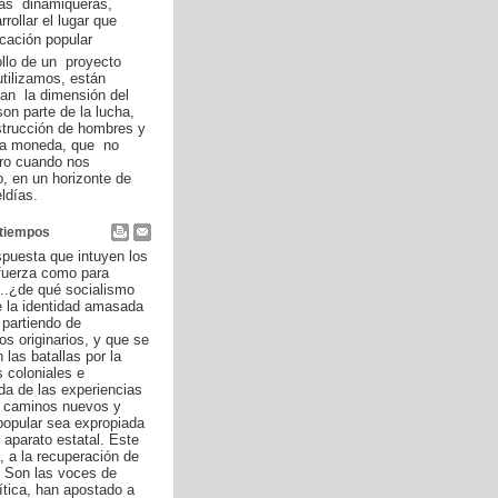
tas dinamiqueras,
rollar el lugar que
ucación popular
ollo de un proyecto
utilizamos, están
tan la dimensión del
son parte de la lucha,
onstrucción de hombres y
ma moneda, que no
ero cuando nos
, en un horizonte de
ldías.
 tiempos
spuesta que intuyen los
fuerza como para
...¿de qué socialismo
 la identidad amasada
 partiendo de
s originarios, y que se
las batallas por la
 coloniales e
da de las experiencias
n caminos nuevos y
popular sea expropiada
 aparato estatal. Este
, a la recuperación de
. Son las voces de
tica, han apostado a